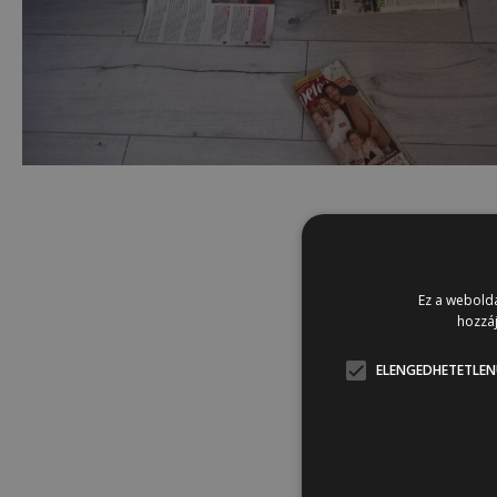
Ez a webolda
hozzáj
ELENGEDHETETLEN