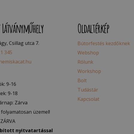
t Látványműhely
Oldaltérkép
y, Csillag utca 7.
Bútorfestés kezdőknek
81 345
Webshop
nemiskacat.hu
Rólunk
Workshop
Bolt
k: 9-16
Tudástár
ek: 9-18
Kapcsolat
árnap: Zárva
folyamatosan üzemel!
: ZÁRVA
ított nyitvatartással