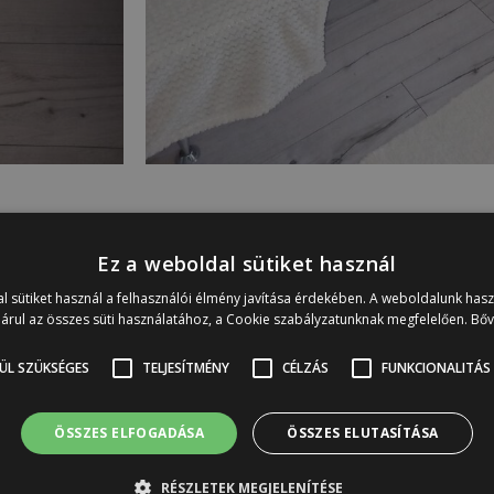
Milyen festéket használt?
Ez a weboldal sütiket használ
l sütiket használ a felhasználói élmény javítása érdekében. A weboldalunk has
árul az összes süti használatához, a Cookie szabályzatunknak megfelelően.
Bő
ÜL SZÜKSÉGES
TELJESÍTMÉNY
CÉLZÁS
FUNKCIONALITÁS
ÖSSZES ELFOGADÁSA
ÖSSZES ELUTASÍTÁSA
RÉSZLETEK MEGJELENÍTÉSE