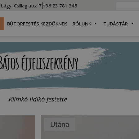
rbágy, Csillag utca 7.
+36 23 781 345
BÚTORFESTÉS KEZDŐKNEK
RÓLUNK
TUDÁSTÁR
Bájos éjjeliszekrény
Klimkó Ildikó festette