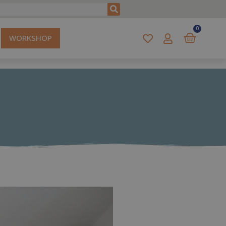
0
WORKSHOP