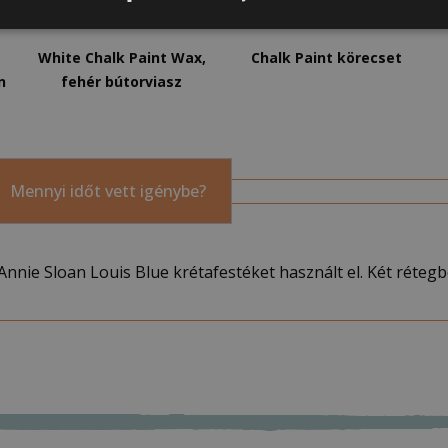
3 700
Ft
–
7 500
Ft
8 500
Ft
–
17 500
Ft
White Chalk Paint Wax,
Chalk Paint körecset
n
fehér bútorviasz
Mennyi időt vett igénybe?
s Annie Sloan Louis Blue krétafestéket használt el. Két réteg