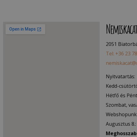
Nemiskaca
2051 Biatorbág
Tel: +36 23 7
nemiskacat@
Nyitvatartás:
Kedd-csütörtö
Hétfő és Pént
Szombat, vas
Webshopunk 
Augusztus 8.
Meghosszabb