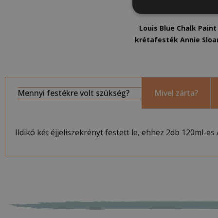
3 700
Ft
–
13 900
Ft
Louis Blue Chalk Paint
krétafesték Annie Sloa
Mennyi festékre volt szükség?
Mivel zárta?
Ildikó két éjjeliszekrényt festett le, ehhez 2db 120ml-e