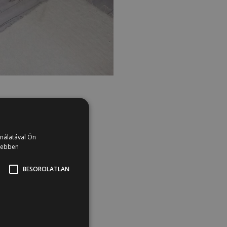
ználatával Ön
vebben
BESOROLATLAN