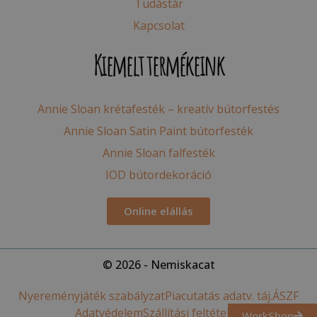
Tudástár
Kapcsolat
Kiemelt termékeink
Annie Sloan krétafesték – kreatív bútorfestés
Annie Sloan Satin Paint bútorfesték
Annie Sloan falfesték
IOD bútordekoráció
Online elállás
© 2026 - Nemiskacat
Nyereményjáték szabályzat
Piacutatás adatv. táj.
ÁSZF
Adatvédelem
Szállítási feltételek
WorkShop