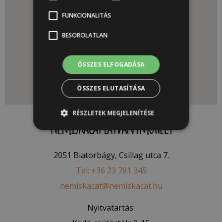
FUNKCIONALITÁS
BESOROLATLAN
ÖSSZES ELFOGADÁSA
ÖSSZES ELUTASÍTÁSA
RÉSZLETEK MEGJELENÍTÉSE
Nemiskacat Látványműhely
2051 Biatorbágy, Csillag utca 7.
Tel: +36 23 781 345
nemiskacat@nemiskacat.hu
Nyitvatartás: