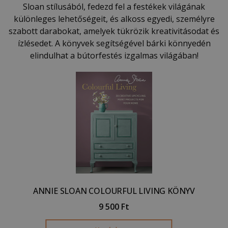
Sloan stílusából, fedezd fel a festékek világának
különleges lehetőségeit, és alkoss egyedi, személyre
szabott darabokat, amelyek tükrözik kreativitásodat és
ízlésedet. A könyvek segítségével bárki könnyedén
elindulhat a bútorfestés izgalmas világában!
ANNIE SLOAN COLOURFUL LIVING KÖNYV
9 500
Ft