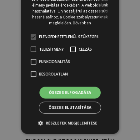
élmény javítása érdekében. A weboldalunk
használatával Ön hozzájárul az összes süti
használatához, a Cookie szabályzatunknak
THE COLOURIST BOOKAZINE 6. SZÁM
megfelelően.
Bővebben
6 500
Ft
ELENGEDHETETLENÜL SZÜKSÉGES
Kosárba
TELJESÍTMÉNY
CÉLZÁS
FUNKCIONALITÁS
BESOROLATLAN
ÖSSZES ELFOGADÁSA
ÖSSZES ELUTASÍTÁSA
RÉSZLETEK MEGJELENÍTÉSE