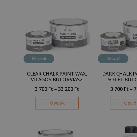
Népszerű
Népszerű
CLEAR CHALK PAINT WAX,
DARK CHALK P
VILÁGOS BÚTORVIASZ
SÖTÉT BÚT
3 700
Ft
–
33 200
Ft
3 700
Ft
–
7
Opciók
Opció