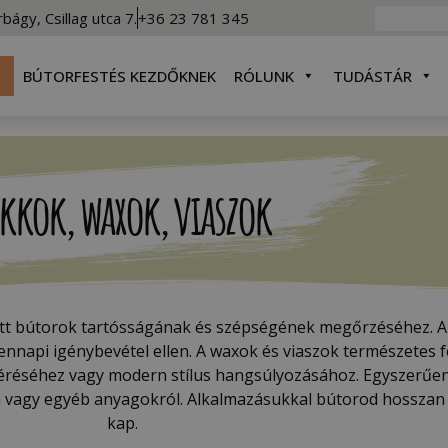
rbágy, Csillag utca 7.
+36 23 781 345
BÚTORFESTÉS KEZDŐKNEK
RÓLUNK
TUDÁSTÁR
akkok, waxok, viaszok
tett bútorok tartósságának és szépségének megőrzéséhez. A 
dennapi igénybevétel ellen. A waxok és viaszok természetes 
 eléréséhez vagy modern stílus hangsúlyozásához. Egyszerűen
ém vagy egyéb anyagokról. Alkalmazásukkal bútorod hosszan 
kap.