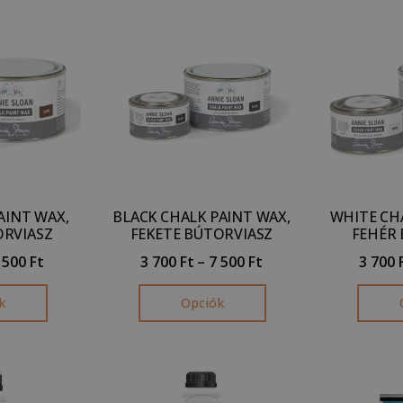
AINT WAX,
BLACK CHALK PAINT WAX,
WHITE CH
ORVIASZ
FEKETE BÚTORVIASZ
FEHÉR 
 500
Ft
3 700
Ft
–
7 500
Ft
3 700
k
Opciók