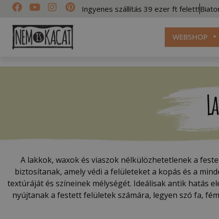
Ingyenes szállítás 39 ezer ft felett!
Biato
WEBSHOP
L
A lakkok, waxok és viaszok nélkülözhetetlenek a fes
biztosítanak, amely védi a felületeket a kopás és a min
textúráját és színeinek mélységét. Ideálisak antik hatás
nyújtanak a festett felületek számára, legyen szó fa, f