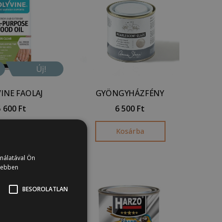
Új!
INE FAOLAJ
GYÖNGYHÁZFÉNY
5 600
Ft
6 500
Ft
osárba
Kosárba
ználatával Ön
vebben
BESOROLATLAN