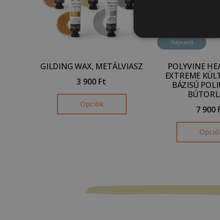
Népszerű
GILDING WAX, METÁLVIASZ
POLYVINE HE
EXTREME KÜLT
3 900
Ft
BÁZISÚ POL
BÚTORL
Opciók
7 900
Opció