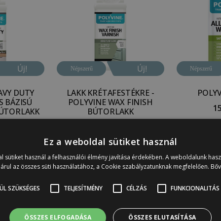
Új!
Új!
Népszerű
Népszerű
AVY DUTY
LAKK KRÉTAFESTÉKRE -
POLYV
S BÁZISÚ
POLYVINE WAX FINISH
1
BÚTORLAKK
BÚTORLAKK
4 000
Ft
12 900
Ft
–
19 900
Ft
K
Ez a weboldal sütiket használ
k
Opciók
l sütiket használ a felhasználói élmény javítása érdekében. A weboldalunk has
árul az összes süti használatához, a Cookie szabályzatunknak megfelelően.
Bő
Kifutó
ÜL SZÜKSÉGES
TELJESÍTMÉNY
CÉLZÁS
FUNKCIONALITÁS
ÖSSZES ELFOGADÁSA
ÖSSZES ELUTASÍTÁSA