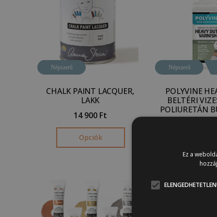
Népszerű
Népszerű
CHALK PAINT LACQUER,
POLYVINE HE
LAKK
BELTÉRI VIZE
POLIURETÁN 
14 900
Ft
4 700
Ft
–
2
Opciók
Opció
Ez a webolda
hozzáj
ELENGEDHETETLEN