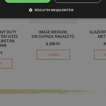
RÉSZLETEK MEGJELENÍTÉSE
AVY DUTY
IMAGE MEDIUM,
GLAZÚRF
ÉRI VIZES
DECOUPAGE RAGASZTÓ
MET
IURETÁN
6 200
Ft
9
AKK
Ft
Tovább
K
k