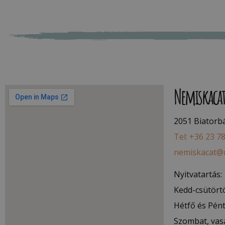
Nemiskaca
2051 Biatorbág
Tel: +36 23 7
nemiskacat@
Nyitvatartás:
Kedd-csütörtö
Hétfő és Pént
Szombat, vas