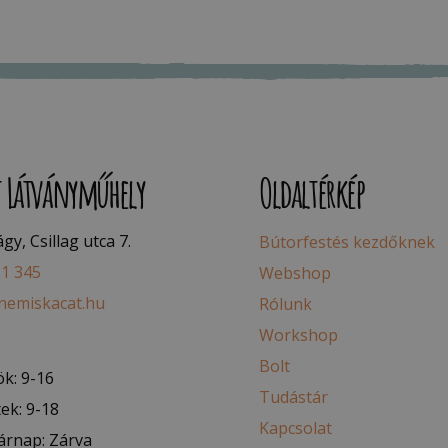
t Látványműhely
Oldaltérkép
y, Csillag utca 7.
Bútorfestés kezdőknek
81 345
Webshop
nemiskacat.hu
Rólunk
Workshop
Bolt
k: 9-16
Tudástár
ek: 9-18
Kapcsolat
árnap: Zárva