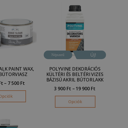
Új!
Népszerű
ALK PAINT WAX,
POLYVINE DEKORÁCIÓS
BÚTORVIASZ
KÜLTÉRI ÉS BELTÉRI VIZES
BÁZISÚ AKRIL BÚTORLAKK
Ft
–
7 500
Ft
3 900
Ft
–
19 900
Ft
Opciók
Opciók