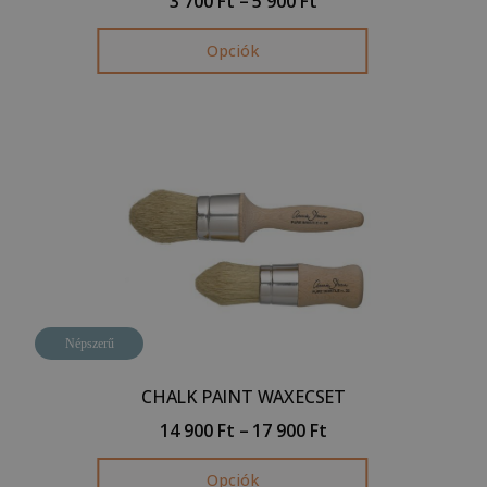
3 700
Ft
–
5 900
Ft
Opciók
Népszerű
CHALK PAINT WAXECSET
14 900
Ft
–
17 900
Ft
Opciók