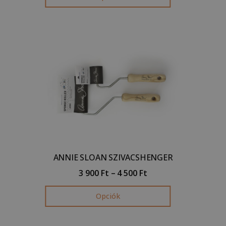
ANNIE SLOAN SZIVACSHENGER
3 900
Ft
–
4 500
Ft
Opciók