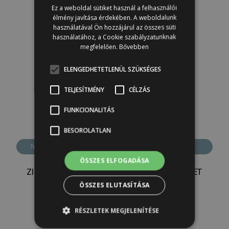
Ez a weboldal sütiket használ a felhasználói
Kosárba
élmény javítása érdekében. A weboldalunk
használatával Ön hozzájárul az összes süti
használatához, a Cookie szabályzatunknak
megfelelően.
Bővebben
ELENGEDHETETLENÜL SZÜKSÉGES
TELJESÍTMÉNY
CÉLZÁS
FUNKCIONALITÁS
BESOROLATLAN
Új!
Népszerű
ÖSSZES ELFOGADÁSA
ZIBRA CHISELED WEDGE BÚTORFESTŐ ECSET
ÖSSZES ELUTASÍTÁSA
5 900
Ft
Kosárba
RÉSZLETEK MEGJELENÍTÉSE