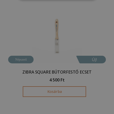
Új!
Népszerű
ZIBRA SQUARE BÚTORFESTŐ ECSET
4 500
Ft
Kosárba