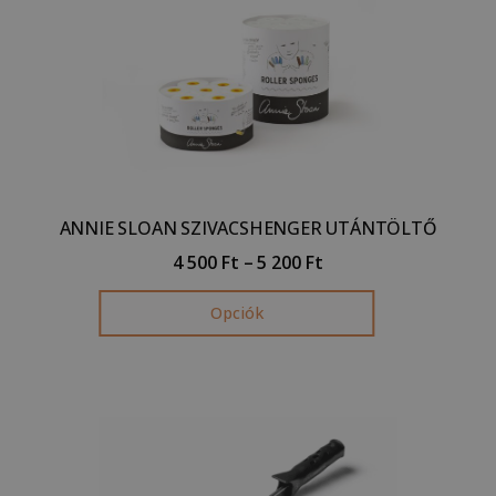
ANNIE SLOAN SZIVACSHENGER UTÁNTÖLTŐ
4 500
Ft
–
5 200
Ft
Opciók