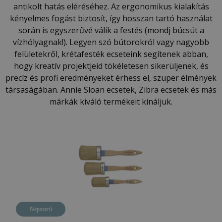
antikolt hatás eléréséhez. Az ergonomikus kialakítás
kényelmes fogást biztosít, így hosszan tartó használat
során is egyszerűvé válik a festés (mondj búcsút a
vízhólyagnak!). Legyen szó bútorokról vagy nagyobb
felületekről, krétafesték ecseteink segítenek abban,
hogy kreatív projektjeid tökéletesen sikerüljenek, és
precíz és profi eredményeket érhess el, szuper élmények
társaságában. Annie Sloan ecsetek, Zibra ecsetek és más
márkák kiváló termékeit kínáljuk.
Népszerű