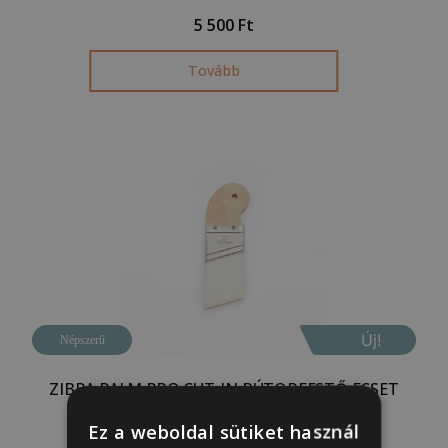
5 500
Ft
Tovább
Új!
Népszerű
ZIBRA PALM PRO CUT-IN BÚTORFESTŐ ECSET
5 400
Ft
Ez a weboldal sütiket használ