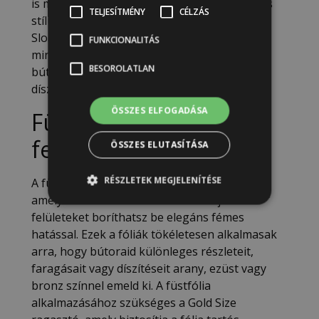
is megvalósíthatod ezt az elegáns dekorációs
TELJESÍTMÉNY
CÉLZÁS
stílust. A választékban füstfóliák, és az Annie
Sloan metálviaszok találhatók, amelyek
FUNKCIONALITÁS
mindegyike lehetőséget kínál arra, hogy
BESOROLATLAN
bútoraidat fémes ragyogással és egyedi
díszítésekkel ruházd fel.
ÖSSZES ELFOGADÁSA
Füstfóliák – Íves
felületekre
ÖSSZES ELUTASÍTÁSA
RÉSZLETEK MEGJELENÍTÉSE
A füstfóliák vékony, rugalmas fóliák,
amelyekkel íves és összetett formájú
felületeket boríthatsz be elegáns fémes
hatással. Ezek a fóliák tökéletesen alkalmasak
arra, hogy bútoraid különleges részleteit,
faragásait vagy díszítéseit arany, ezüst vagy
bronz színnel emeld ki. A füstfólia
alkalmazásához szükséges a Gold Size