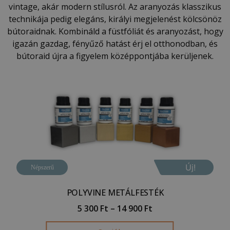
vintage, akár modern stílusról. Az aranyozás klasszikus
technikája pedig elegáns, királyi megjelenést kölcsönöz
bútoraidnak. Kombináld a füstfóliát és aranyozást, hogy
igazán gazdag, fényűző hatást érj el otthonodban, és
bútoraid újra a figyelem középpontjába kerüljenek.
Új!
Népszerű
POLYVINE METÁLFESTÉK
5 300
Ft
–
14 900
Ft