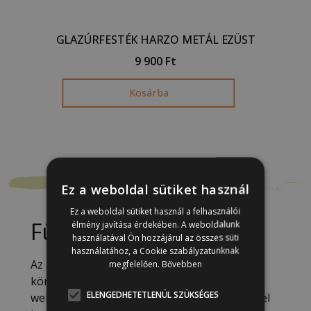
GLAZÚRFESTÉK HARZO METÁL EZÜST
9 900
Ft
Kosárba
Ez a weboldal sütiket használ
Ez a weboldal sütiket használ a felhasználói
Füstfólia, aranyozás
élmény javítása érdekében. A weboldalunk
használatával Ön hozzájárul az összes süti
használatához, a Cookie szabályzatunknak
Az aranyozás klasszikus technikája modern
megfelelően.
Bővebben
köntösben érhető el a Nemiskacat
ELENGEDHETETLENÜL SZÜKSÉGES
webshopjában, ahol két különböző termékkel