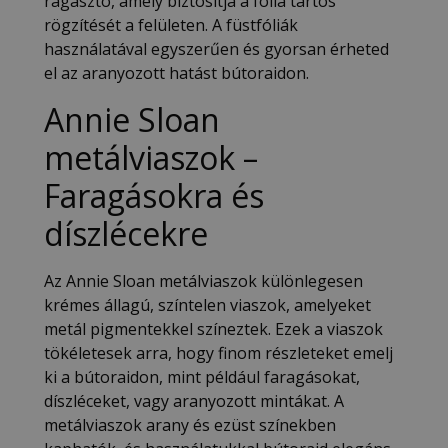
ragasztó, amely biztosítja a fólia tartós
rögzítését a felületen. A füstfóliák
használatával egyszerűen és gyorsan érheted
el az aranyozott hatást bútoraidon.
Annie Sloan
metálviaszok –
Faragásokra és
díszlécekre
Az Annie Sloan metálviaszok különlegesen
krémes állagú, színtelen viaszok, amelyeket
metál pigmentekkel színeztek. Ezek a viaszok
tökéletesek arra, hogy finom részleteket emelj
ki a bútoraidon, mint például faragásokat,
díszléceket, vagy aranyozott mintákat. A
metálviaszok arany és ezüst színekben