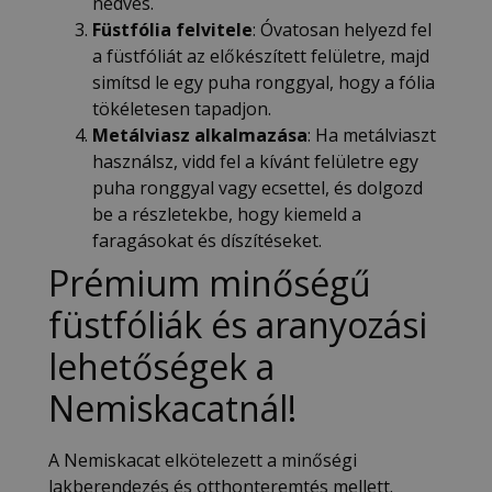
nedves.
Füstfólia felvitele
: Óvatosan helyezd fel
a füstfóliát az előkészített felületre, majd
simítsd le egy puha ronggyal, hogy a fólia
tökéletesen tapadjon.
Metálviasz alkalmazása
: Ha metálviaszt
használsz, vidd fel a kívánt felületre egy
puha ronggyal vagy ecsettel, és dolgozd
be a részletekbe, hogy kiemeld a
faragásokat és díszítéseket.
Prémium minőségű
füstfóliák és aranyozási
lehetőségek a
Nemiskacatnál!
A Nemiskacat elkötelezett a minőségi
lakberendezés és otthonteremtés mellett.