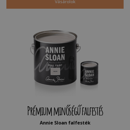
Vásárolok
Prémium minőségű falfestés
Annie Sloan falfesték