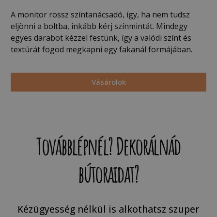
A monitor rossz színtanácsadó, így, ha nem tudsz
eljönni a boltba, inkább kérj színmintát. Mindegy
egyes darabot kézzel festünk, így a valódi színt és
textúrát fogod megkapni egy fakanál formájában.
Vásárolok
Továbblépnél? Dekorálnád
bútoraidat?
Kézügyesség nélkül is alkothatsz szuper