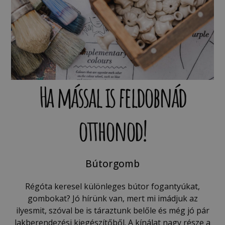
Ha mással is feldobnád
otthonod!
Bútorgomb
Régóta keresel különleges bútor fogantyúkat,
gombokat? Jó hírünk van, mert mi imádjuk az
ilyesmit, szóval be is táraztunk belőle és még jó pár
lakberendezési kiegészítőből. A kínálat nagy része a