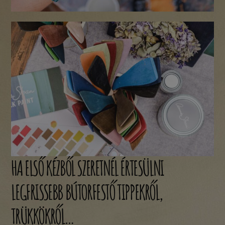
HA ELSŐ KÉZBŐL SZERETNÉL ÉRTESÜLNI
LEGFRISSEBB BÚTORFESTŐ TIPPEKRŐL,
TRÜKKÖKRŐL…