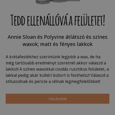
Tedd ellenállóvá a felületet!
Annie Sloan és Polyvine átlátszó és színes
waxok; matt és fényes lakkok
A krétafestékhez szerintünk legjobb a wax, de ha
még tartósabb eredményt szeretnél akkor válaszd a
lakkot! A színes waxokkal csodás rusztikus felületet, a
lakkal pedig akár kültéri bútort is festhetsz! Válaszd a
stílusodnak és persze a célnak legmegfelelőbbet!
Vásárolok