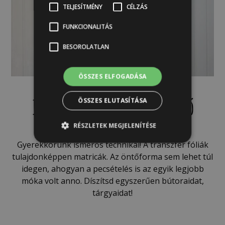
TELJESÍTMÉNY
CÉLZÁS
FUNKCIONALITÁS
BESOROLATLAN
ÖSSZES ELFOGADÁSA
Iron Orchid Design bútordekoráció
ÖSSZES ELUTASÍTÁSA
RÉSZLETEK MEGJELENÍTÉSE
Gyerekkorunk ismerős technikái! A transzfer fóliák
tulajdonképpen matricák. Az öntőforma sem lehet túl
idegen, ahogyan a pecsételés is az egyik legjobb
móka volt anno. Díszítsd egyszerűen bútoraidat,
tárgyaidat!