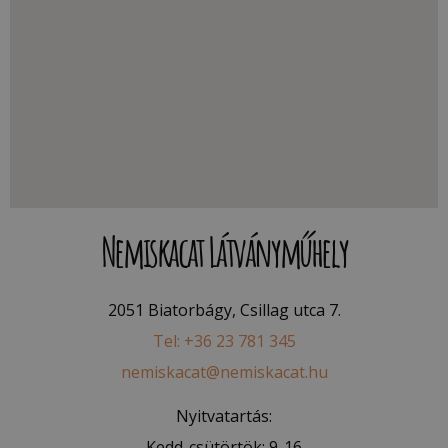
Nemiskacat Látványműhely
2051 Biatorbágy, Csillag utca 7.
Tel: +36 23 781 345
nemiskacat@nemiskacat.hu
Nyitvatartás:
Kedd-csütörtök: 9-16