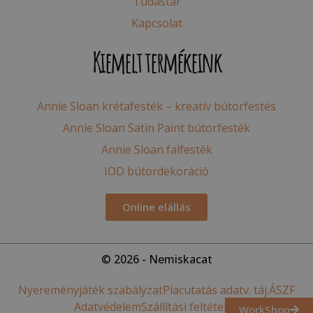
Tudástár
Kapcsolat
Kiemelt termékeink
Annie Sloan krétafesték – kreatív bútorfestés
Annie Sloan Satin Paint bútorfesték
Annie Sloan falfesték
IOD bútordekoráció
Online elállás
© 2026 - Nemiskacat
Nyereményjáték szabályzat
Piacutatás adatv. táj.
ÁSZF
Adatvédelem
Szállítási feltételek
WorkShop