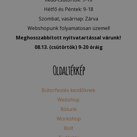
Hétfő és Péntek: 9-18
Szombat, vasárnap: Zárva
Webshopunk folyamatosan üzemel!
Meghosszabbított nyitvatartással várunk!
08.13. (csütörtök) 9-20 óráig
Oldaltérkép
Bútorfestés kezdőknek
Webshop
Rólunk
Workshop
Bolt