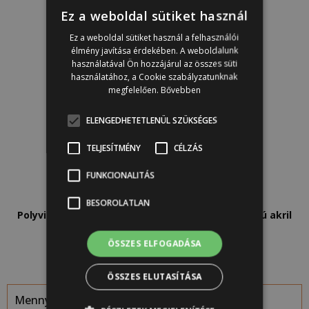
Ez a weboldal sütiket használ
Pointe Silk Satin Paint Annie Sloan
Ez a weboldal sütiket használ a felhasználói
élmény javítása érdekében. A weboldalunk
használatával Ön hozzájárul az összes süti
használatához, a Cookie szabályzatunknak
megfelelően.
Bővebben
ELENGEDHETETLENÜL SZÜKSÉGES
TELJESÍTMÉNY
CÉLZÁS
FUNKCIONALITÁS
3 900
Ft
–
19 900
Ft
BESOROLATLAN
Polyvine Dekorációs kültéri és beltéri vizes bázisú akril
bútorlakk
ÖSSZES ELFOGADÁSA
ÖSSZES ELUTASÍTÁSA
Mennyi festékre volt szükség?