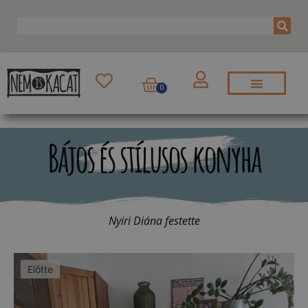
0
Bájos és stílusos konyha
Nyiri Diána festette