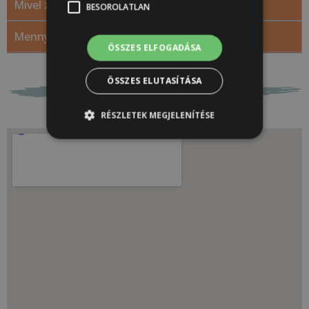
Mivel zárta?
BESOROLATLAN
Mennyi időt vett igénybe?
ÖSSZES ELFOGADÁSA
ÖSSZES ELUTASÍTÁSA
RÉSZLETEK MEGJELENÍTÉSE