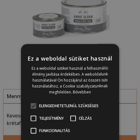
3 700
Ft
–
33 200
Ft
Ez a weboldal sütiket használ
Clear Chalk Paint Wax, világos bútorviasz
Ez a weboldal sütiket használ a felhasználói
élmény javítása érdekében. A weboldalunk
használatával Ön hozzájárul az összes süti
használatához, a Cookie szabályzatunknak
megfelelően.
Bővebben
Mennyi festékre volt szükség?
ELENGEDHETETLENÜL SZÜKSÉGES
Kevesebb, mint fél liter Coolabah Green
TELJESÍTMÉNY
CÉLZÁS
krétafestéket, kb. 4 dl-t használt el.
FUNKCIONALITÁS