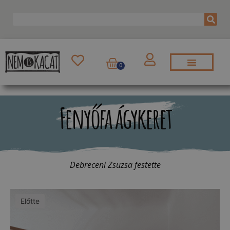
0
Fenyőfa ágykeret
Debreceni Zsuzsa festette