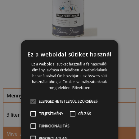
14 900
Ft
Ez a weboldal sütiket használ
Ez a weboldal sütiket használ a felhasználói
Chalk Paint Lacquer, lakk
élmény javítása érdekében. A weboldalunk
használatával Ön hozzájárul az összes süti
használatához, a Cookie szabályzatunknak
megfelelően.
Bővebben
Mennyi festékre volt szükség?
ELENGEDHETETLENÜL SZÜKSÉGES
TELJESÍTMÉNY
CÉLZÁS
3 liter Annie Sloan krétafesték
FUNKCIONALITÁS
Mivel zárta?
BESOROLATLAN