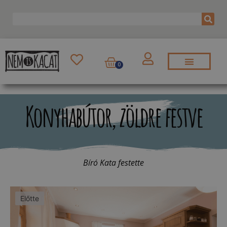
0
Konyhabútor, zöldre festve
Bíró Kata festette