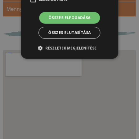
Mennyi időt vett igénybe?
ÖSSZES ELFOGADÁSA
ÖSSZES ELUTASÍTÁSA
RÉSZLETEK MEGJELENÍTÉSE