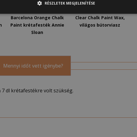
RÉSZLETEK MEGJELENÍTÉSE
3 700
Ft
–
13 900
Ft
3 700
Ft
–
33 200
Ft
Barcelona Orange Chalk
Clear Chalk Paint Wax,
n
Paint krétafesték Annie
világos bútorviasz
Sloan
Mennyi időt vett igénybe?
7 dl krétafestékre volt szükség.