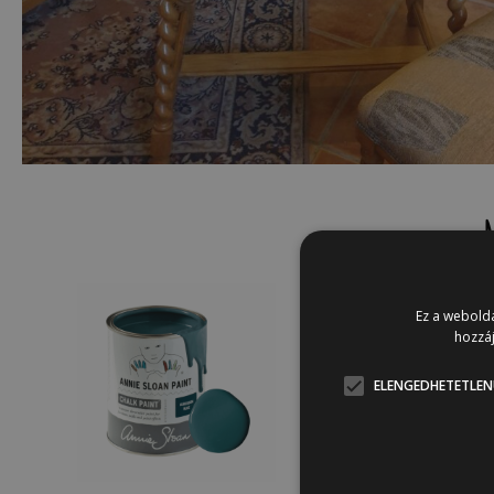
Ez a webolda
hozzáj
ELENGEDHETETLEN