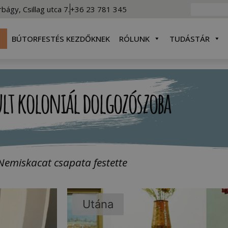
rbágy, Csillag utca 7.
+36 23 781 345
BÚTORFESTÉS KEZDŐKNEK
RÓLUNK
TUDÁSTÁR
lt koloniál dolgozószoba
Nemiskacat csapata festette