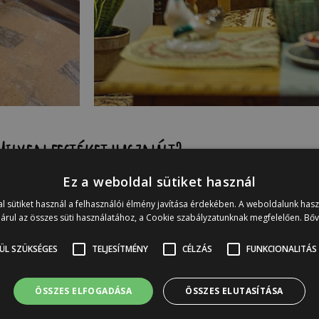
Milyen festéket használt?
Ez a weboldal sütiket használ
l sütiket használ a felhasználói élmény javítása érdekében. A weboldalunk has
árul az összes süti használatához, a Cookie szabályzatunknak megfelelően.
Bő
ÜL SZÜKSÉGES
TELJESÍTMÉNY
CÉLZÁS
FUNKCIONALITÁS
ÖSSZES ELFOGADÁSA
ÖSSZES ELUTASÍTÁSA