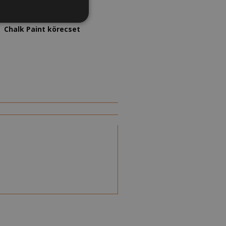
8 500
Ft
–
17 500
Ft
Chalk Paint körecset