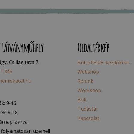
t Látványműhely
Oldaltérkép
y, Csillag utca 7.
Bútorfestés kezdőknek
81 345
Webshop
nemiskacat.hu
Rólunk
Workshop
Bolt
k: 9-16
Tudástár
ek: 9-18
Kapcsolat
árnap: Zárva
folyamatosan üzemel!