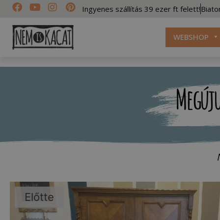
Ingyenes szállítás 39 ezer ft felett!
Biato
WEBSHOP
Megúju