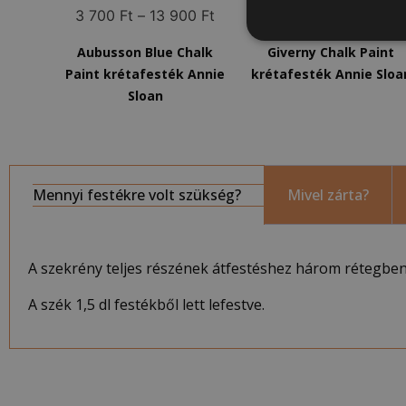
3 700
Ft
–
13 900
Ft
3 700
Ft
–
13 900
Ft
Aubusson Blue Chalk
Giverny Chalk Paint
Paint krétafesték Annie
krétafesték Annie Sloa
Sloan
Mennyi festékre volt szükség?
Mivel zárta?
A szekrény teljes részének átfestéshez három rétegben 
A szék 1,5 dl festékből lett lefestve.