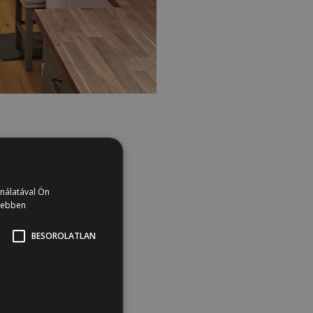
ználatával Ön
vebben
BESOROLATLAN