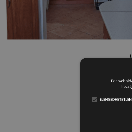
Ez a webolda
hozzáj
ELENGEDHETETLEN