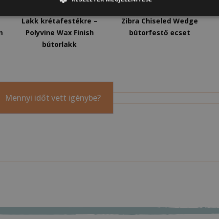
12 900
Ft
–
19 900
Ft
5 900
Ft
Lakk krétafestékre –
Zibra Chiseled Wedge
n
Polyvine Wax Finish
bútorfestő ecset
bútorlakk
Mennyi időt vett igénybe?