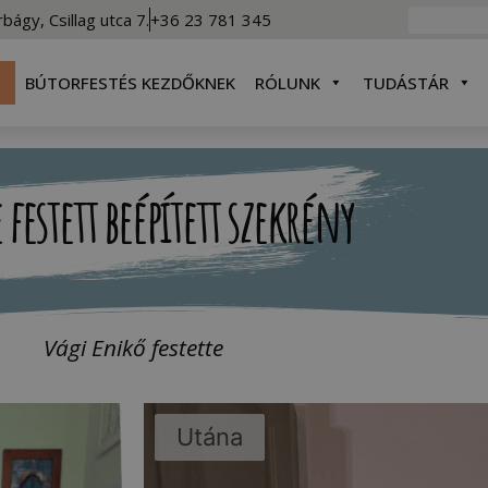
rbágy, Csillag utca 7.
+36 23 781 345
BÚTORFESTÉS KEZDŐKNEK
RÓLUNK
TUDÁSTÁR
 festett beépített szekrény
Vági Enikő festette