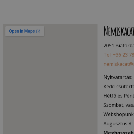
Nemiskaca
2051 Biatorbág
Tel: +36 23 7
nemiskacat@
Nyitvatartás:
Kedd-csütörtö
Hétfő és Pént
Szombat, vas
Webshopunk 
Augusztus 8.
Meghosszabb