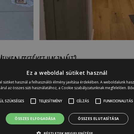
Milyen festéket használt?
Ez a weboldal sütiket használ
l sütiket használ a felhasználói élmény javítása érdekében. A weboldalunk has
árul az összes süti használatához, a Cookie szabályzatunknak megfelelően.
Bő
ÜL SZÜKSÉGES
TELJESÍTMÉNY
CÉLZÁS
FUNKCIONALITÁS
ÖSSZES ELFOGADÁSA
ÖSSZES ELUTASÍTÁSA
RÉSZLETEK MEGJELENÍTÉSE