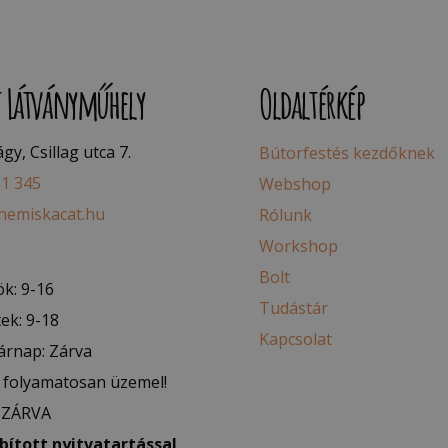
t Látványműhely
Oldaltérkép
y, Csillag utca 7.
Bútorfestés kezdőknek
81 345
Webshop
nemiskacat.hu
Rólunk
Workshop
Bolt
k: 9-16
Tudástár
ek: 9-18
Kapcsolat
árnap: Zárva
folyamatosan üzemel!
: ZÁRVA
ított nyitvatartással