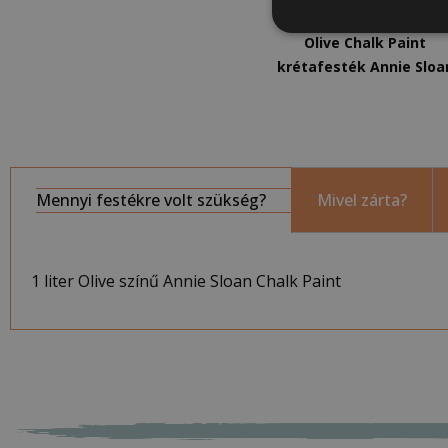
3 700
Ft
–
13 900
Ft
Olive Chalk Paint
krétafesték Annie Sloa
Mennyi festékre volt szükség?
Mivel zárta?
1 liter Olive színű Annie Sloan Chalk Paint