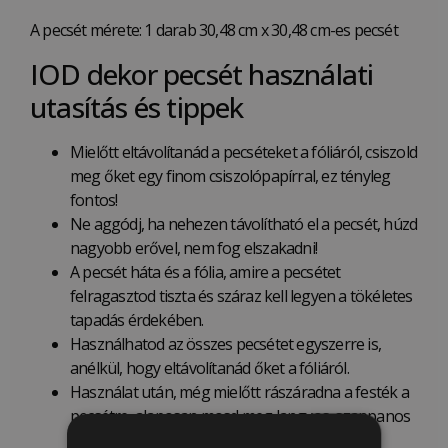
A pecsét mérete: 1 darab 30,48 cm x 30,48 cm-es pecsét
IOD dekor pecsét használati
utasítás és tippek
Mielőtt eltávolítanád a pecséteket a fóliáról, csiszold
meg őket egy finom csiszolópapírral, ez tényleg
fontos!
Ne aggódj, ha nehezen távolítható el a pecsét, húzd
nagyobb erővel, nem fog elszakadni!
A pecsét háta és a fólia, amire a pecsétet
felragasztod tiszta és száraz kell legyen a tökéletes
tapadás érdekében.
Használhatod az összes pecsétet egyszerre is,
anélkül, hogy eltávolítanád őket a fóliáról.
Használat után, még mielőtt rászáradna a festék a
pecsétre, alaposan mosd meg langyos, szappanos
vízzel.