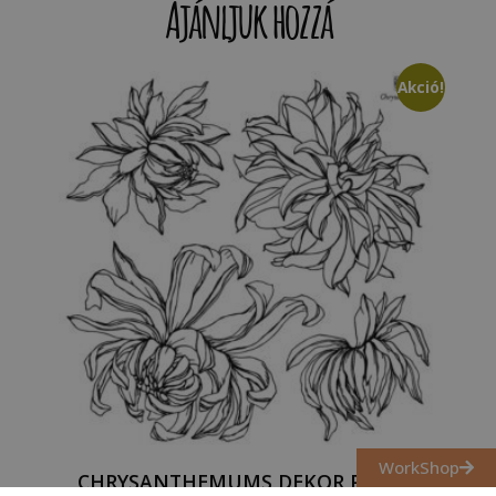
Ajánljuk hozzá
Akció!
WorkShop
CHRYSANTHEMUMS DEKOR PECSÉT