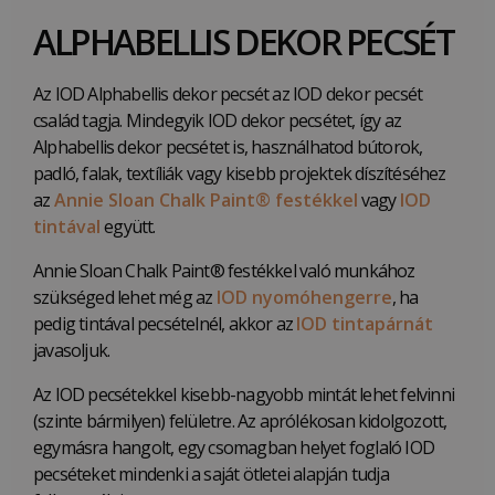
ALPHABELLIS DEKOR PECSÉT
Az IOD Alphabellis dekor pecsét az IOD dekor pecsét
család tagja. Mindegyik IOD dekor pecsétet, így az
Alphabellis dekor pecsétet is, használhatod bútorok,
padló, falak, textíliák vagy kisebb projektek díszítéséhez
az
Annie Sloan Chalk Paint® festékkel
vagy
IOD
tintával
együtt.
Annie Sloan Chalk Paint® festékkel való munkához
szükséged lehet még az
IOD nyomóhengerre
, ha
pedig tintával pecsételnél, akkor az
IOD tintapárnát
javasoljuk.
Az IOD pecsétekkel kisebb-nagyobb mintát lehet felvinni
(szinte bármilyen) felületre. Az aprólékosan kidolgozott,
egymásra hangolt, egy csomagban helyet foglaló IOD
pecséteket mindenki a saját ötletei alapján tudja