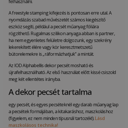
felhasználni.
A freestyle stamping kifejezés is pontosan erre utal. A
nyomdázás szabad művészetét számos kiegészítő
eszköz segíti, például a pecsét műanyag fóliára
rögzíthető. Rugalmas szilikon anyaga abban is partner,
ha nem egyenletes felületre dolgozunk, egy szekrény
lekerekített élére vagy kör keresztmetszetű
bútorelemekre is „ráformázhatjuk” a mintát.
Az IOD Alphabellis dekor pecsét mosható és
újrafelhasználható. Az első használat előtt kissé csiszold
meg két ellentétes irányba.
A dekor pecsét tartalma
egy pecsét, és egyes pecséteknél egy darab műanyag lap
a pecsétek formájában, a kitakaráshoz, maszkoláshoz
(figyelem, ez nem minden típusnál tartozék!).
Lásd
maszkolásos technika!