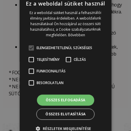
Ez a weboldal sütiket használ
Bizonyos médiumok esetében megtörténhet, hogy
szükség lesz egy speciális pecsét tisztító folyadékra.
Ez a weboldal sütiket használ a felhasználói
Használat előtt mindig ellenőrizd az anyagot,
élmény javítása érdekében. A weboldalunk
használatával Ön hozzájárul az összes süti
amivel pecsételni fogsz, hogy az a bizonyos
használatához, a Cookie szabályzatunknak
folyadék (festék, tinta stb.) megfelel-e az átlátszó
megfelelően.
Bővebben
pecséteknek.
Miután megmostad és megszáradtak a pecsétek,
ELENGEDHETETLENÜL SZÜKSÉGES
helyezd vissza őket a saját fóliájukra a könnyebb
TELJESÍTMÉNY
CÉLZÁS
tárolás érdekében.
FUNKCIONALITÁS
* FOOD SAFE anyag
* NE HASZNÁLD MAGAS HŐMÉRSÉKLETEN
BESOROLATLAN
* NE HELYEZD MOSOGATÓGÉPBE, MIKROHULLÁMÚ
SÜTŐBE, NE VASALD MEG!
ÖSSZES ELFOGADÁSA
ÖSSZES ELUTASÍTÁSA
RÉSZLETEK MEGJELENÍTÉSE