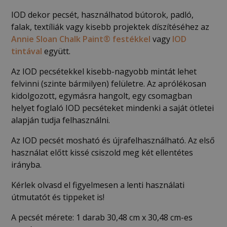
IOD dekor pecsét, használhatod bútorok, padló,
falak, textíliák vagy kisebb projektek díszítéséhez az
Annie Sloan Chalk Paint® festékkel
vagy
IOD
tintával
együtt.
Az IOD pecsétekkel kisebb-nagyobb mintát lehet
felvinni (szinte bármilyen) felületre. Az aprólékosan
kidolgozott, egymásra hangolt, egy csomagban
helyet foglaló IOD pecséteket mindenki a saját ötletei
alapján tudja felhasználni.
Az IOD pecsét mosható és újrafelhasználható. Az első
használat előtt kissé csiszold meg két ellentétes
irányba.
Kérlek olvasd el figyelmesen a lenti használati
útmutatót és tippeket is!
A pecsét mérete: 1 darab 30,48 cm x 30,48 cm-es