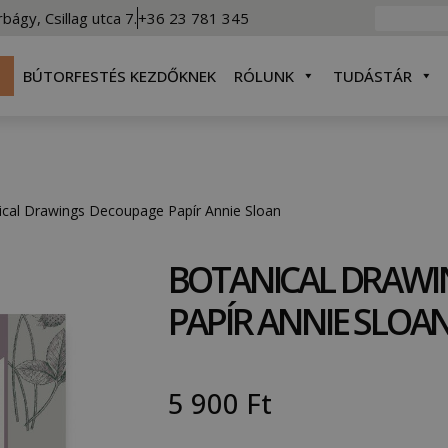
rbágy, Csillag utca 7.
+36 23 781 345
BÚTORFESTÉS KEZDŐKNEK
RÓLUNK
TUDÁSTÁR
ical Drawings Decoupage Papír Annie Sloan
BOTANICAL DRAWI
PAPÍR ANNIE SLOA
5 900
Ft