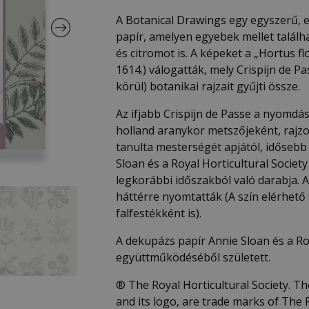
A Botanical Drawings egy egyszerű, 
papír, amelyen egyebek mellet találh
és citromot is. A képeket a „Hortus f
1614.) válogatták, mely Crispijn de 
körül) botanikai rajzait gyűjti össze.
Az ifjabb Crispijn de Passe a nyomdás
holland aranykor metszőjeként, rajz
tanulta mesterségét apjától, idősebb C
Sloan és a Royal Horticultural Socie
legkorábbi időszakból való darabja. A
háttérre nyomtatták (A szín elérhető
falfestékként is).
A dekupázs papír Annie Sloan és a Roy
együttműködéséből született.
®️ The Royal Horticultural Society. Th
and its logo, are trade marks of The R