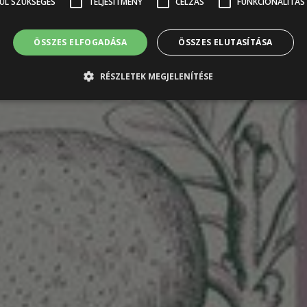
ÜL SZÜKSÉGES
TELJESÍTMÉNY
CÉLZÁS
FUNKCIONALITÁS
ÖSSZES ELFOGADÁSA
ÖSSZES ELUTASÍTÁSA
RÉSZLETEK MEGJELENÍTÉSE