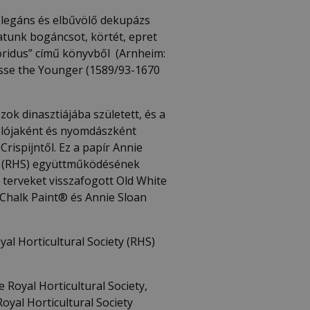
elegáns és elbűvölő dekupázs
atunk bogáncsot, körtét, epret
loridus” című könyvből (Arnheim:
Passe the Younger (1589/93-1670
zok dinasztiájába született, és a
olójaként és nyomdászként
rispijntől. Ez a papír Annie
ty (RHS) együttműködésének
 terveket visszafogott Old White
 Chalk Paint® és Annie Sloan
al Horticultural Society (RHS)
e Royal Horticultural Society,
oyal Horticultural Society