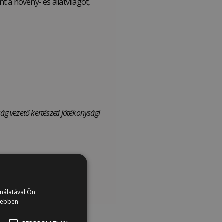
t a növény- és állatvilágot,
ág vezető kertészeti jótékonysági
ználatával Ön
vebben