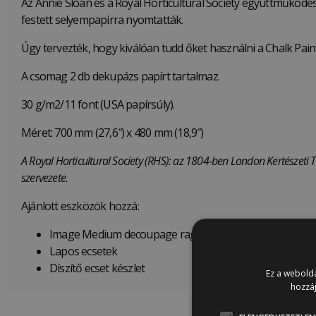
Az Annie Sloan és a Royal Horticultural Society együttműködésé
festett selyempapírra nyomtatták.
Úgy tervezték, hogy kiválóan tudd őket használni a Chalk Pai
A csomag 2 db dekupázs papírt tartalmaz.
30 g/m2/11 font (USA papírsúly).
Méret: 700 mm (27,6″) x 480 mm (18,9″)
A Royal Horticultural Society (RHS): az 1804-ben London Kertészeti T
szervezete.
Ajánlott eszközök hozzá:
Image Medium decoupage ragasztó
Lapos ecsetek
Díszítő ecset készlet
Ez a webolda
hozzáj