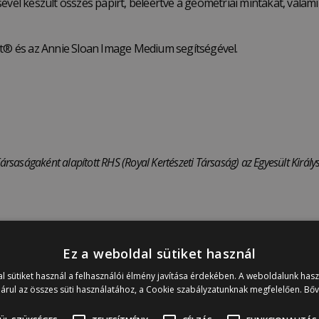
vel készült összes papírt, beleértve a geometriai mintákat, valamin
nt® és az Annie Sloan Image Medium segítségével.
ársaságaként alapított RHS (Royal Kertészeti Társaság) az Egyesült Királys
Ez a weboldal sütiket használ
l sütiket használ a felhasználói élmény javítása érdekében. A weboldalunk has
árul az összes süti használatához, a Cookie szabályzatunknak megfelelően.
Bő