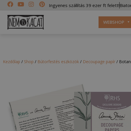
Ingyenes szállítás 39 ezer ft felett!
Biato
WEBSHOP
Kezdőlap
/
Shop
/
Bútorfestés eszközök
/
Decoupage papír
/
Botan