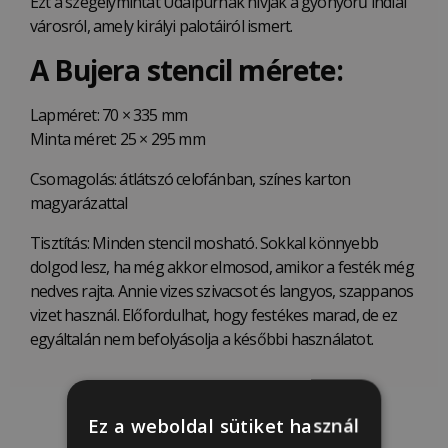
Ezt a szegélymintát Udaipurnak hívják a gyönyörű indiai
városról, amely királyi palotáiról ismert.
A Bujera stencil mérete:
Lapméret: 70 × 335 mm
Minta méret: 25 × 295 mm
Csomagolás: átlátszó celofánban, színes karton
magyarázattal
Tisztítás: Minden stencil mosható. Sokkal könnyebb
dolgod lesz, ha még akkor elmosod, amikor a festék még
nedves rajta. Annie vizes szivacsot és langyos, szappanos
vizet használ. Előfordulhat, hogy festékes marad, de ez
egyáltalán nem befolyásolja a későbbi használatot.
Ez a weboldal sütiket használ