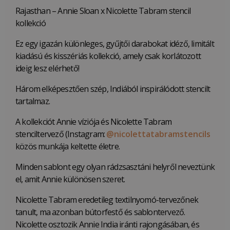
Rajasthan – Annie Sloan x Nicolette Tabram stencil
kollekció
Ez egy igazán különleges, gyűjtői darabokat idéző, limitált
kiadású és kisszériás kollekció, amely csak korlátozott
ideig lesz elérhető!
Három elképesztően szép, Indiából inspirálódott stencilt
tartalmaz.
A kollekciót Annie víziója és Nicolette Tabram
stenciltervező (Instagram:
@nicolettatabramstencils
közös munkája keltette életre.
Minden sablont egy olyan rádzsasztáni helyről neveztünk
el, amit Annie különösen szeret.
Nicolette Tabram eredetileg textilnyomó-tervezőnek
tanult, ma azonban bútorfestő és sablontervező.
Nicolette osztozik Annie India iránti rajongásában, és