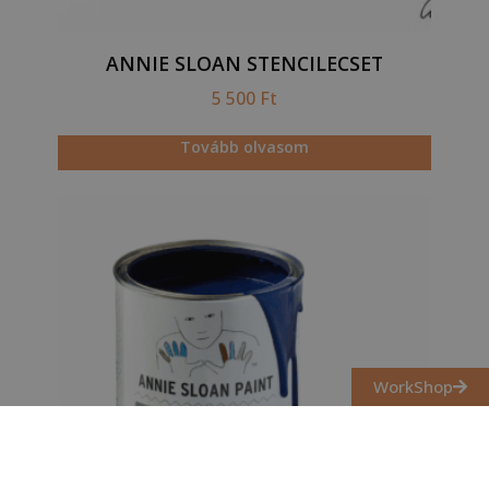
ANNIE SLOAN STENCILECSET
5 500
Ft
Tovább olvasom
WorkShop