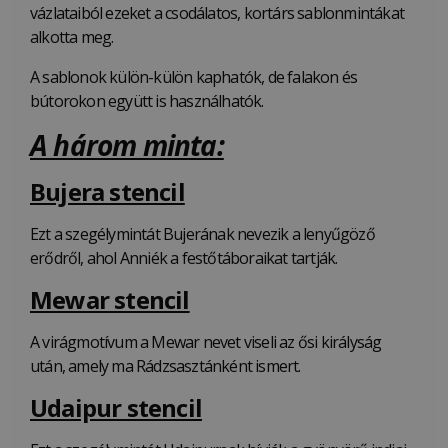
vázlataiból ezeket a csodálatos, kortárs sablonmintákat
alkotta meg.
A sablonok külön-külön kaphatók, de falakon és
bútorokon együtt is használhatók.
A három minta:
Bujera stencil
Ezt a szegélymintát Bujerának nevezik a lenyűgöző
erődről, ahol Anniék a festőtáboraikat tartják.
Mewar stencil
A virágmotívum a Mewar nevet viseli az ősi királyság
után, amely ma Rádzsasztánként ismert.
Udaipur stencil