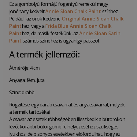
Ez a gömbölyű formájú fogantyú remekül megy
jónéhány kedvelt
Annie Sloan Chalk Paint
színhez.
Például az örök kedvenc
Original Annie Sloan Chalk
Paint
hez, vagy a
Frida Blue Annie Sloan Chalk
Paint
hez, de másik festékünk, az
Annie Sloan Satin
Paint
számos színéhez is ugyanígy passzol.
A termék jellemzői:
Átmérője: 4 cm
Anyaga: fém, juta
Színe: drabb
Rögzítése: egy darab csavarral, és anyacsavarral, melyek
a termék tartozékai
A csavar az esetek többségében illeszkedik a bútorokon
lévő, korábbi bútorgomb felhelyezéséhez szükséges
lyukhoz, de bizonyos esetekben előfordulhat, hogy az