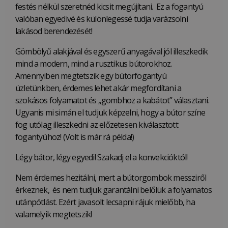
festés nélkül szeretnéd kicsit megújítani. Ez a fogantyú
valóban egyedivé és különlegessé tudja varázsolni
lakásod berendezését!
Gömbölyű alakjával és egyszerű anyagával jól illeszkedik
mind a modern, mind a rusztikus bútorokhoz.
Amennyiben megtetszik egy bútorfogantyú
üzletünkben, érdemes lehet akár megfordítani a
szokásos folyamatot és „gombhoz a kabátot” választani.
Ugyanis mi simán el tudjuk képzelni, hogy a bútor színe
fog utólag illeszkedni az előzetesen kiválasztott
fogantyúhoz! (Volt is már rá példa!)
Légy bátor, légy egyedi! Szakadj el a konvekcióktól!
Nem érdemes hezitálni, mert a bútorgombok messziről
érkeznek, és nem tudjuk garantálni belőlük a folyamatos
utánpótlást. Ezért javasolt lecsapni rájuk mielőbb, ha
valamelyik megtetszik!