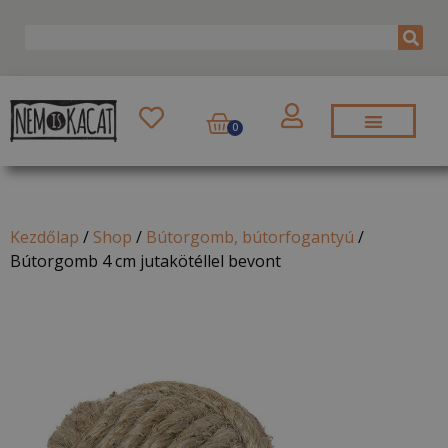
0
Kezdőlap
/
Shop
/
Bútorgomb, bútorfogantyú
/
Bútorgomb 4 cm jutakötéllel bevont