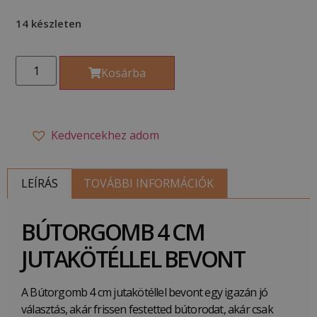
14 készleten
Kosárba
Kedvencekhez adom
LEÍRÁS
TOVÁBBI INFORMÁCIÓK
BÚTORGOMB 4 CM
JUTAKÖTÉLLEL BEVONT
A Bútorgomb 4 cm jutakötéllel bevont egy igazán jó
választás, akár frissen festetted bútorodat, akár csak