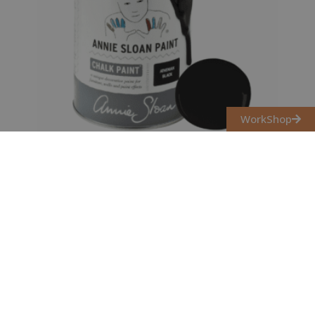
WorkShop
ATHENIAN BLACK CHALK PAINT
KRÉTAFESTÉK ANNIE SLOAN
3 700
Ft
–
13 900
Ft
Opciók választása