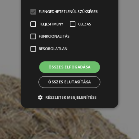
ELENGEDHETETLENÜL SZÜKSÉGES
TELJESÍTMÉNY
CÉLZÁS
FUNKCIONALITÁS
BESOROLATLAN
ÖSSZES ELFOGADÁSA
ÖSSZES ELUTASÍTÁSA
RÉSZLETEK MEGJELENÍTÉSE