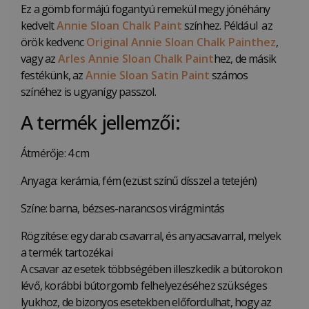
Ez a gömb formájú fogantyú remekül megy jónéhány
kedvelt
Annie Sloan Chalk Paint
színhez. Például az
örök kedvenc
Original Annie Sloan Chalk Painthez
,
vagy az
Arles Annie Sloan Chalk Paint
hez, de másik
festékünk, az
Annie Sloan Satin Paint
számos
színéhez is ugyanígy passzol.
A termék jellemzői:
Átmérője: 4 cm
Anyaga: kerámia, fém (ezüst színű dísszel a tetején)
Színe: barna, bézses-narancsos virágmintás
Rögzítése: egy darab csavarral, és anyacsavarral, melyek
a termék tartozékai
A csavar az esetek többségében illeszkedik a bútorokon
lévő, korábbi bútorgomb felhelyezéséhez szükséges
lyukhoz, de bizonyos esetekben előfordulhat, hogy az