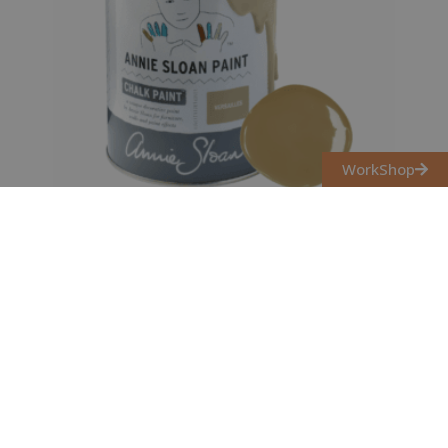
WorkShop
VERSAILLES CHALK PAINT
KRÉTAFESTÉK ANNIE SLOAN
3 700
Ft
–
13 900
Ft
Opciók választása