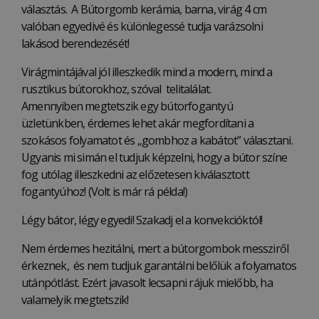
választás. A Bútorgomb kerámia, barna, virág 4 cm
valóban egyedivé és különlegessé tudja varázsolni
lakásod berendezését!
Virágmintájával jól illeszkedik mind a modern, mind a
rusztikus bútorokhoz, szóval telitalálat.
Amennyiben megtetszik egy bútorfogantyú
üzletünkben, érdemes lehet akár megfordítani a
szokásos folyamatot és „gombhoz a kabátot” választani.
Ugyanis mi simán el tudjuk képzelni, hogy a bútor színe
fog utólag illeszkedni az előzetesen kiválasztott
fogantyúhoz! (Volt is már rá példa!)
Légy bátor, légy egyedi! Szakadj el a konvekcióktól!
Nem érdemes hezitálni, mert a bútorgombok messziről
érkeznek, és nem tudjuk garantálni belőlük a folyamatos
utánpótlást. Ezért javasolt lecsapni rájuk mielőbb, ha
valamelyik megtetszik!