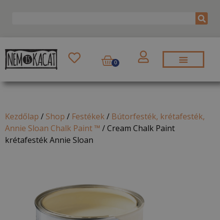
0
Kezdőlap
/
Shop
/
Festékek
/
Bútorfesték, krétafesték,
Annie Sloan Chalk Paint ™
/
Cream Chalk Paint
krétafesték Annie Sloan