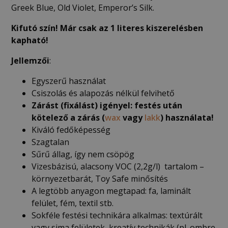
Greek Blue, Old Violet, Emperor’s Silk.
Kifutó szín! Már csak az 1 literes kiszerelésben
kapható!
Jellemzői
:
Egyszerű használat
Csiszolás és alapozás nélkül felvihető
Zárást (fixálást) igényel: festés után
kötelező a zárás (
wax
vagy
lakk
) használata!
Kiváló fedőképesség
Szagtalan
Sűrű állag, így nem csöpög
Vizesbázisú, alacsony VOC (2,2g/l) tartalom –
környezetbarát, Toy Safe minősítés
A legtöbb anyagon megtapad: fa, laminált
felület, fém, textil stb.
Sokféle festési technikára alkalmas: textúrált
vagy sima felületek, kreatív technikák (pl. ombre