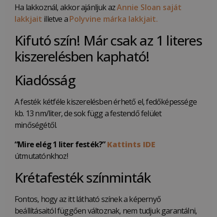
Ha lakkoznál, akkor ajánljuk az
Annie Sloan saját
lakkjait
illetve a
Polyvine márka lakkjait.
Kifutó szín! Már csak az 1 literes
kiszerelésben kapható!
Kiadósság
A festék kétféle kiszerelésben érhető el, fedőképessége
kb. 13 nm/liter, de sok függ a festendő felület
minőségétől.
“Mire elég 1 liter festék?”
Kattints IDE
útmutatónkhoz!
Krétafesték színminták
Fontos, hogy az itt látható színek a képernyő
beállításaitól függően változnak, nem tudjuk garantálni,