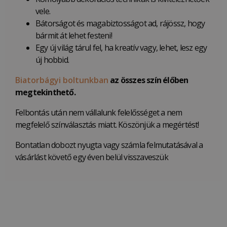
vele.
Bátorságot és magabiztosságot ad, rájössz, hogy
bármit át lehet festeni!
Egy új világ tárul fel, ha kreatív vagy, lehet, lesz egy
új hobbid.
Biatorbágyi boltunkban
az összes szín élőben
megtekinthető.
Felbontás után nem vállalunk felelősséget a nem
megfelelő színválasztás miatt. Köszönjük a megértést!
Bontatlan dobozt nyugta vagy számla felmutatásával a
vásárlást követő egy éven belül visszaveszük