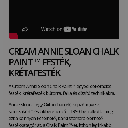
CREAM ANNIE SLOAN CHALK
PAINT ™ FESTÉK,
KRÉTAFESTÉK
A Cream Annie Sloan Chalk Paint
™
egyedi dekorációs
festék, krétafesték bútorra, falra és díszítő technikákra.
Annie Sloan – egy Oxfordban élő képzőművész,
színszakértő és lakberendező – 1990-ben alkotta meg
ezt a könnyen kezelhető, bárki számára elérhető
festékkategóriát, a Chalk Paint ™-et. Itthon leginkább