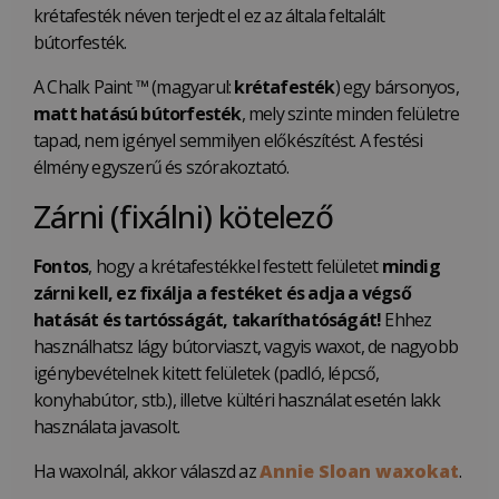
krétafesték néven terjedt el ez az általa feltalált
bútorfesték.
A Chalk Paint ™ (magyarul:
krétafesték
) egy bársonyos,
matt hatású bútorfesték
, mely szinte minden felületre
tapad, nem igényel semmilyen előkészítést. A festési
élmény egyszerű és szórakoztató.
Zárni (fixálni) kötelező
Fontos
, hogy a krétafestékkel festett felületet
mindig
zárni kell, ez fixálja a festéket és adja a végső
hatását és tartósságát, takaríthatóságát!
Ehhez
használhatsz lágy bútorviaszt, vagyis waxot, de nagyobb
igénybevételnek kitett felületek (padló, lépcső,
konyhabútor, stb.), illetve kültéri használat esetén lakk
használata javasolt.
Ha waxolnál, akkor válaszd az
Annie Sloan waxokat
.