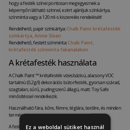
hogy a festék színei pontosan megegyeznek a
képernyőn látható színnel, ezért ajánljuk színkártya,
színminta vagy a 120 ml-s kiszerelés rendelését!
Rendelhető, papír színkártya:
Chalk Paint krétafesték
színkártya, Annie Sloan
Rendelhető, festett színminta:
Chalk Paint,
krétafesték színminta fakanalakon
A krétafesték használata
A Chalk Paint ™ krétafesték vizesbázisú, alacsony VOC
tartalmú (0,2g/l) dekorációs bútorfesték, gyorsan szárad,
szagtalan, sűrű, pudingszerű állagú, matt. Toy Safe
minősítéssel rendelkezik.
Használható fára, kőre, fémre, téglára, textilre, és minden
természetes anyagra.
A festékkel könnyű dolgozni, környezetbarát,
Ez a weboldal sütiket használ