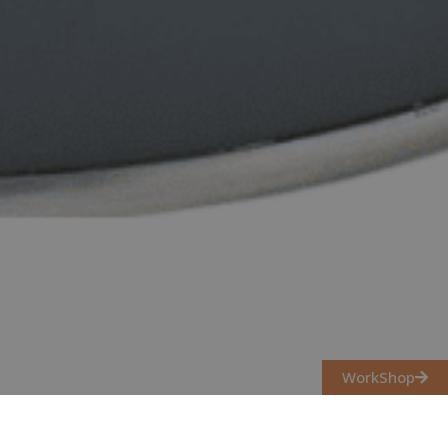
WorkShop