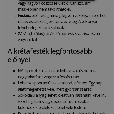
vagy nagyon koszos felületről van szó, ami
másképpen nem távolítható el.
Festés:
első réteg mindig legyen vékony. Erre jöhet
rá a 2. és szükség esetén a 3. réteg. A vékonyan
felvitt rétegek tartósabbak!
Zárás (fixálás):
átlátszó bútorviasszal (waxszal)
vagy lakkal.
A krétafesték legfontosabb
előnyei
Időt spórolsz, mert nem kell csiszolj és nem kell
nagytakarítást végezz a festés után.
Lehetsz spontán! Csak kitalálod, lefested. Egy nap
alatt meglehetsz vele, mert gyorsan szárad.
Sokoldalú anyag, lehet kreatívan használni: keverni,
vízzel hígítani, vagy éppen sűríteni, ezáltal
különböző felületeket lehet vele festeni.
Komolyabb dekorációs technikák is kivitelezhetőek