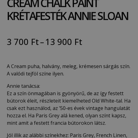
CREAM CHALK PAINT
KRÉTAFESTÉK ANNIE SLOAN
3 700
Ft
–
13 900
Ft
A Cream puha, halvány, meleg, krémesen sárgás szín.
A valódi tejföl színe ilyen.
Annie tanácsa:
Ez a szín önmagában is gyönyörű, de az így festett
bútorok éleit, részleteit kiemelheted Old White-tal. Ha
csak ezt használod, az ’50-es évek vintage hangulatát
hozza el. Ha Paris Grey alá kened, olyan színt kapsz,
mint amit a festett francia bútorokon látsz.
Jól illik az alábbi színekhez: Paris Grey, French Linen,