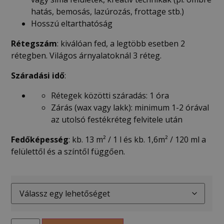
hatás, bemosás, lazúrozás, frottage stb.)
Hosszú eltarthatóság
Rétegszám
: kiválóan fed, a legtöbb esetben 2
rétegben. Világos árnyalatoknál 3 réteg.
Száradási idő
:
Rétegek közötti száradás: 1 óra
Zárás (wax vagy lakk): minimum 1-2 órával
az utolsó festékréteg felvitele után
Fedőképesség
: kb. 13 m² / 1 l és kb. 1,6m² / 120 ml a
felülettől és a színtől függően.