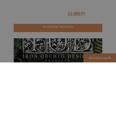
24 500
Ft
22 000
Ft
Kosárba teszem
WorkShop