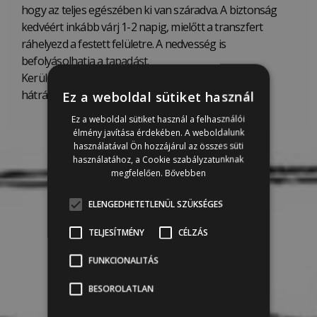
hogy az teljes egészében ki van száradva. A biztonság
kedvéért inkább várj 1-2 napig, mielőtt a transzfert
ráhelyezd a festett felületre. A nedvesség is
befolyásolhatja a tapadást.
Kerüld az erős, oldószeres lakkokat, mert azok
hátrányosan befolyásolhatják a mintát.
Ez a weboldal sütiket használ
Ez a weboldal sütiket használ a felhasználói
élmény javítása érdekében. A weboldalunk
használatával Ön hozzájárul az összes süti
használatához, a Cookie szabályzatunknak
megfelelően.
Bővebben
ELENGEDHETETLENÜL SZÜKSÉGES
TELJESÍTMÉNY
CÉLZÁS
FUNKCIONALITÁS
BESOROLATLAN