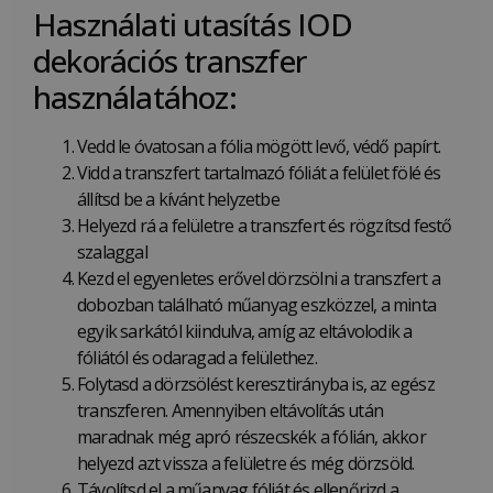
Használati utasítás IOD
dekorációs transzfer
használatához:
Vedd le óvatosan a fólia mögött levő, védő papírt.
Vidd a transzfert tartalmazó fóliát a felület fölé és
állítsd be a kívánt helyzetbe
Helyezd rá a felületre a transzfert és rögzítsd festő
szalaggal
Kezd el egyenletes erővel dörzsölni a transzfert a
dobozban található műanyag eszközzel, a minta
egyik sarkától kiindulva, amíg az eltávolodik a
fóliától és odaragad a felülethez.
Folytasd a dörzsölést keresztirányba is, az egész
transzferen. Amennyiben eltávolítás után
maradnak még apró részecskék a fólián, akkor
helyezd azt vissza a felületre és még dörzsöld.
Távolítsd el a műanyag fóliát és ellenőrizd a