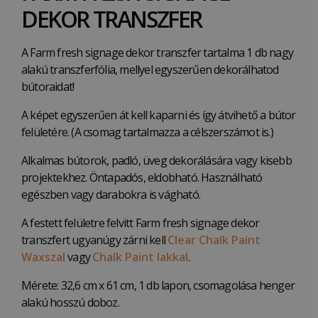
DEKOR TRANSZFER
A Farm fresh signage dekor transzfer tartalma 1 db nagy
alakú transzferfólia, mellyel egyszerűen dekorálhatod
bútoraidat!
A képet egyszerűen át kell kaparni és így átvihető a bútor
felületére. (A csomag tartalmazza a célszerszámot is.)
Alkalmas bútorok, padló, üveg dekorálására vagy kisebb
projektekhez. Öntapadós, eldobható. Használható
egészben vagy darabokra is vágható.
A festett felületre felvitt Farm fresh signage dekor
transzfert ugyanúgy zárni kell
Clear Chalk Paint
Waxszal
vagy
Chalk Paint lakkal
.
Mérete: 32,6 cm x 61 cm, 1 db lapon, csomagolása henger
alakú hosszú doboz.