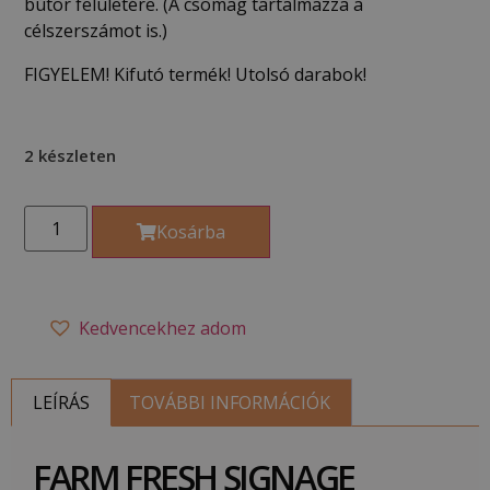
bútor felületére. (A csomag tartalmazza a
célszerszámot is.)
FIGYELEM! Kifutó termék! Utolsó darabok!
2 készleten
Kosárba
Kedvencekhez adom
LEÍRÁS
TOVÁBBI INFORMÁCIÓK
FARM FRESH SIGNAGE