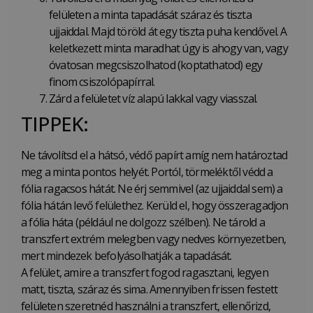
felületen a minta tapadását száraz és tiszta
ujjaiddal. Majd töröld át egy tiszta puha kendővel. A
keletkezett minta maradhat úgy is ahogy van, vagy
óvatosan megcsiszolhatod (koptathatod) egy
finom csiszolópapírral.
Zárd a felületet víz alapú lakkal vagy viasszal.
TIPPEK:
Ne távolítsd el a hátsó, védő papírt amíg nem határoztad
meg a minta pontos helyét. Portól, törmeléktől védd a
fólia ragacsos hátát. Ne érj semmivel (az ujjaiddal sem) a
fólia hátán levő felülethez. Kerüld el, hogy összeragadjon
a fólia háta (például ne dolgozz szélben). Ne tárold a
transzfert extrém melegben vagy nedves környezetben,
mert mindezek befolyásolhatják a tapadását.
A felület, amire a transzfert fogod ragasztani, legyen
matt, tiszta, száraz és sima. Amennyiben frissen festett
felületen szeretnéd használni a transzfert, ellenőrizd,