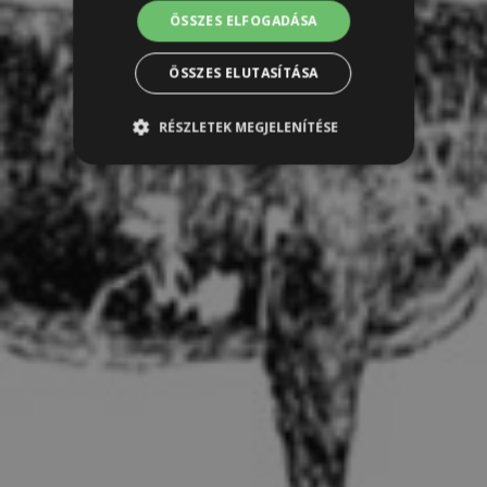
ÖSSZES ELFOGADÁSA
ÖSSZES ELUTASÍTÁSA
RÉSZLETEK MEGJELENÍTÉSE