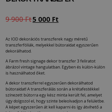
9 900
Ft
5 000
Ft
Az IOD dekorációs transzferek nagy méretű
transzferfóliák, melyekkel bútoraidat egyszerűen
dekorálhatod.
A Farm fresh signage dekor transzfer 3 feliratot
ábrázol vintage hangulatban. Egyben és külön-külön
is használhatod őket.
A dekor transzferrel egyszerűen dekorálhatod
bútoraidat! A transzferálás során a krétafestékkel
színezett bútorra egy kész minta került fel, amelyet
úgy dolgozol el, hogy szinte beleolvadjon a felületbe.
A képet egyszerűen át kell kaparni és így átvihető a