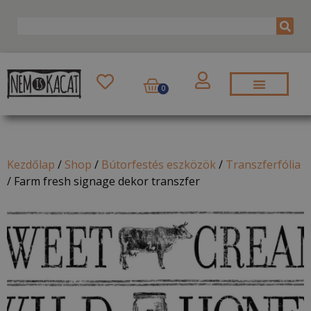
0
Kezdőlap
/
Shop
/
Bútorfestés eszközök
/
Transzferfólia
/
Farm fresh signage dekor transzfer