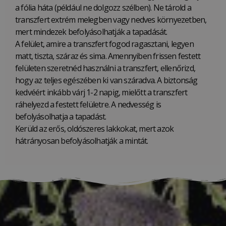
a fólia háta (például ne dolgozz szélben). Ne tárold a
transzfert extrém melegben vagy nedves környezetben,
mert mindezek befolyásolhatják a tapadását.
A felület, amire a transzfert fogod ragasztani, legyen
matt, tiszta, száraz és sima. Amennyiben frissen festett
felületen szeretnéd használni a transzfert, ellenőrizd,
hogy az teljes egészében ki van száradva. A biztonság
kedvéért inkább várj 1-2 napig, mielőtt a transzfert
ráhelyezd a festett felületre. A nedvesség is
befolyásolhatja a tapadást.
Kerüld az erős, oldószeres lakkokat, mert azok
hátrányosan befolyásolhatják a mintát.