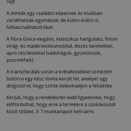
rejt!
A minták egy családot képeznek és kiválóan
variálhatóak egymással, de külön-külön is
felhasználhatod őket.
A Flora Greca elegáns, klasszikus hangulatú, finom
virág- és madármotívumokkal, díszes keretekkel,
apró részletekkel (vadvirágok, gyümölcsök,
poszméhek).
A transzferálás során a krétafestékkel színezett
bútorra egy kész minta került fel, amelyet úgy
dolgozol el, hogy szinte beleolvadjon a felületbe.
Kérjük, hogy a rendelésnél vedd figyelembe, hogy
előfordulhat, hogy erre a termékre a szokásosnál
kicsit többet, 5-7 munkanapot kell várni.