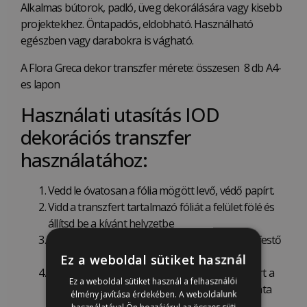
Alkalmas bútorok, padló, üveg dekorálására vagy kisebb
projektekhez. Öntapadós, eldobható. Használható
egészben vagy darabokra is vágható.
A Flora Greca dekor transzfer mérete: összesen 8 db A4-
es lapon
Használati utasítás IOD
dekorációs transzfer
használatához:
Vedd le óvatosan a fólia mögött levő, védő papírt.
Vidd a transzfert tartalmazó fóliát a felület fölé és
állítsd be a kívánt helyzetbe
Helyezd rá a felületre a transzfert és rögzítsd festő
szalaggal
Ez a weboldal sütiket használ
Kezd el egyenletes erővel dörzsölni a transzfert a
Ez a weboldal sütiket használ a felhasználói
dobozban található műanyag eszközzel, a minta
élmény javítása érdekében. A weboldalunk
egyik sarkától kiindulva, amíg az eltávolodik a
használatával Ön hozzájárul az összes süti