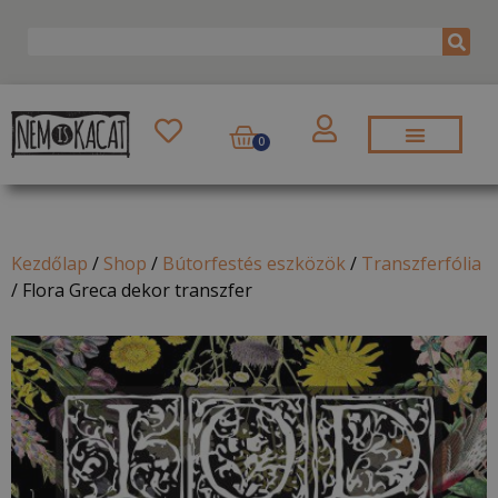
0
Kezdőlap
/
Shop
/
Bútorfestés eszközök
/
Transzferfólia
/
Flora Greca dekor transzfer