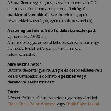
A
Flora Greca
egy elegáns, klasszikus hangulatú IOD
dekor transzfer, finoman luxus érzetű
virág- és
madármotívumokkal
, díszes keretekkel, apró
részletekkel (vadvirágok, gyümölcsök, poszméhek).
A csomag tartalma:
8 db 1 oldalas transzfer pad
,
lapméret: kb. 20×30 cm.
A transzfert egyszerűen át kell dörzsölni/átkaparni, így
átvihető a felületre. (A csomag tartalmazza a
célszerszámot is.)
Mire használható?
Bútorra, dekor tárgyakra, üvegre és kisebb felületekre is
ideális. Öntapadós, eldobható,
egészben vagy
darabolva
is felhasználható.
Zárás:
A festett felületre felvitt transzfert ugyanúgy zárni kell
Clear Chalk Paint Waxszal
vagy
Chalk Paint lakkal
.