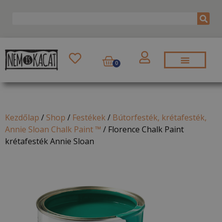
0
Kezdőlap
/
Shop
/
Festékek
/
Bútorfesték, krétafesték,
Annie Sloan Chalk Paint ™
/
Florence Chalk Paint
krétafesték Annie Sloan