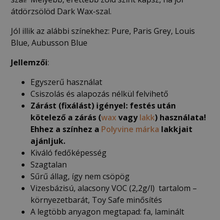
átdörzsölöd Dark Wax-szal.
Jól illik az alábbi színekhez: Pure, Paris Grey, Louis
Blue, Aubusson Blue
Jellemzői
:
Egyszerű használat
Csiszolás és alapozás nélkül felvihető
Zárást (fixálást) igényel: festés után
kötelező a zárás (
wax
vagy
lakk
) használata!
Ehhez a színhez a
Polyvine márka
lakkjait
ajánljuk.
Kiváló fedőképesség
Szagtalan
Sűrű állag, így nem csöpög
Vizesbázisú, alacsony VOC (2,2g/l) tartalom –
környezetbarát, Toy Safe minősítés
A legtöbb anyagon megtapad: fa, laminált