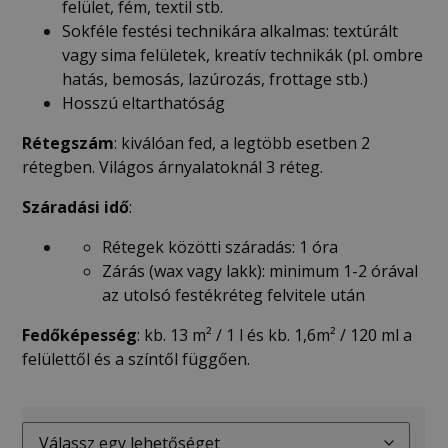
felület, fém, textil stb.
Sokféle festési technikára alkalmas: textúrált
vagy sima felületek, kreatív technikák (pl. ombre
hatás, bemosás, lazúrozás, frottage stb.)
Hosszú eltarthatóság
Rétegszám
: kiválóan fed, a legtöbb esetben 2
rétegben. Világos árnyalatoknál 3 réteg.
Száradási idő
:
Rétegek közötti száradás: 1 óra
Zárás (wax vagy lakk): minimum 1-2 órával
az utolsó festékréteg felvitele után
Fedőképesség
: kb. 13 m² / 1 l és kb. 1,6m² / 120 ml a
felülettől és a színtől függően.