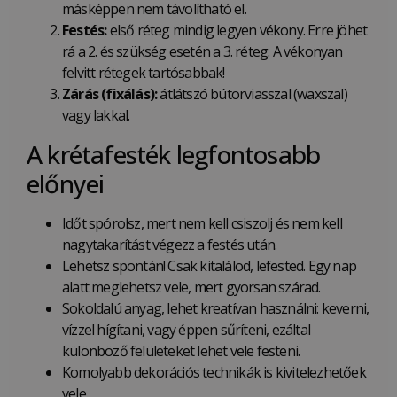
másképpen nem távolítható el.
Festés:
első réteg mindig legyen vékony. Erre jöhet
rá a 2. és szükség esetén a 3. réteg. A vékonyan
felvitt rétegek tartósabbak!
Zárás (fixálás):
átlátszó bútorviasszal (waxszal)
vagy lakkal.
A krétafesték legfontosabb
előnyei
Időt spórolsz, mert nem kell csiszolj és nem kell
nagytakarítást végezz a festés után.
Lehetsz spontán! Csak kitalálod, lefested. Egy nap
alatt meglehetsz vele, mert gyorsan szárad.
Sokoldalú anyag, lehet kreatívan használni: keverni,
vízzel hígítani, vagy éppen sűríteni, ezáltal
különböző felületeket lehet vele festeni.
Komolyabb dekorációs technikák is kivitelezhetőek
vele.