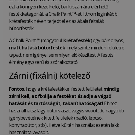
ezt a könnyen kezelhető, bárki számára elérhető
festékkategóriát, a Chalk Paint ™-et. Itthon leginkább
krétafesték néven terjedt el ez az általa feltalált
bútorfesték.
A Chalk Paint ™ (magyarul:
krétafesték
) egy bársonyos,
matt hatású bútorfesték
, mely szinte minden felületre
tapad, nem igényel semmilyen előkészítést. A festési
élmény egyszerű és szórakoztató.
Zárni (fixálni) kötelező
Fontos
, hogy a krétafestékkel festett felületet
mindig
zárni kell, ez fixálja a festéket és adja a végső
hatását és tartósságát, takaríthatóságát!
Ehhez
használhatsz lágy bútorviaszt, vagyis waxot, de nagyobb
igénybevételnek kitett felületek (padló, lépcső,
konyhabútor, stb.), illetve kültéri használat esetén lakk
használata javasolt.