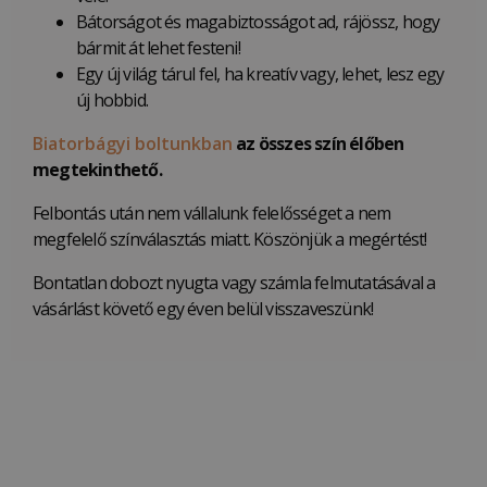
Bátorságot és magabiztosságot ad, rájössz, hogy
bármit át lehet festeni!
Egy új világ tárul fel, ha kreatív vagy, lehet, lesz egy
új hobbid.
Biatorbágyi boltunkban
az összes szín élőben
megtekinthető.
Felbontás után nem vállalunk felelősséget a nem
megfelelő színválasztás miatt. Köszönjük a megértést!
Bontatlan dobozt nyugta vagy számla felmutatásával a
vásárlást követő egy éven belül visszaveszünk!