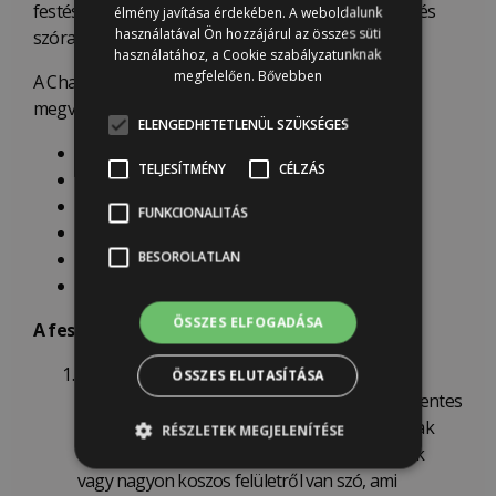
festés megkezdése előtt, a festési élmény egyszerű és
élmény javítása érdekében. A weboldalunk
használatával Ön hozzájárul az összes süti
szórakoztató.
használatához, a Cookie szabályzatunknak
megfelelően.
Bővebben
A Chalk Painttel ™ többféle stílus és hatás
megvalósítható, mint például:
ELENGEDHETETLENÜL SZÜKSÉGES
textúrált hatás
TELJESÍTMÉNY
CÉLZÁS
kétszínű koptatás, antikolás
ombre
FUNKCIONALITÁS
frottage
lazúr hatás
BESOROLATLAN
modern, sima felület stb.
ÖSSZES ELFOGADÁSA
A festés lépései:
Felület alapos tisztítása:
szappanos vagy
ÖSSZES ELUTASÍTÁSA
mosogatószeres vízzel. Teljesen por -és zsírmentes
felületre van szükség a festéshez. Csiszolni csak
RÉSZLETEK MEGJELENÍTÉSE
abban az esetben kell, ha a pereg a régi festék
vagy nagyon koszos felületről van szó, ami