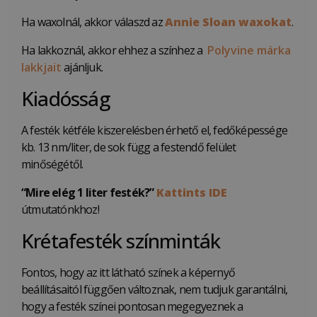
Ha waxolnál, akkor válaszd az
Annie Sloan waxokat
.
Ha lakkoznál, akkor ehhez a színhez a
Polyvine márka
lakkjait
ajánljuk.
Kiadósság
A festék kétféle kiszerelésben érhető el, fedőképessége
kb. 13 nm/liter, de sok függ a festendő felület
minőségétől.
“Mire elég 1 liter festék?”
Kattints IDE
útmutatónkhoz!
Krétafesték színminták
Fontos, hogy az itt látható színek a képernyő
beállításaitól függően változnak, nem tudjuk garantálni,
hogy a festék színei pontosan megegyeznek a