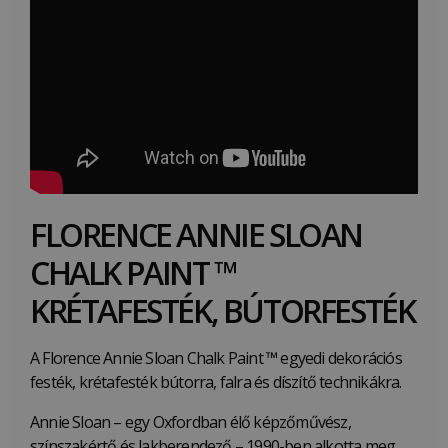
FLORENCE ANNIE SLOAN
CHALK PAINT ™
KRÉTAFESTÉK, BÚTORFESTÉK
A Florence Annie Sloan Chalk Paint
™
egyedi dekorációs
festék, krétafesték bútorra, falra és díszítő technikákra.
Annie Sloan – egy Oxfordban élő képzőművész,
színszakértő és lakberendező – 1990-ben alkotta meg