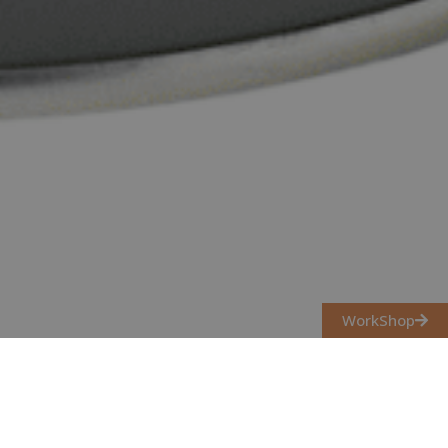
WorkShop