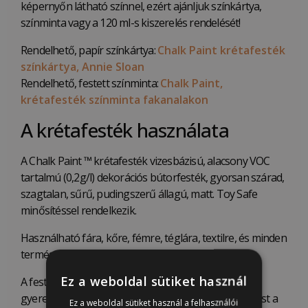
képernyőn látható színnel, ezért ajánljuk színkártya,
színminta vagy a 120 ml-s kiszerelés rendelését!
Rendelhető, papír színkártya:
Chalk Paint krétafesték
színkártya, Annie Sloan
Rendelhető, festett színminta:
Chalk Paint,
krétafesték színminta fakanalakon
A krétafesték használata
A Chalk Paint ™ krétafesték vizesbázisú, alacsony VOC
tartalmú (0,2g/l) dekorációs bútorfesték, gyorsan szárad,
szagtalan, sűrű, pudingszerű állagú, matt. Toy Safe
minősítéssel rendelkezik.
Használható fára, kőre, fémre, téglára, textilre, és minden
természetes anyagra.
Ez a weboldal sütiket használ
A festékkel könnyű dolgozni, környezetbarát,
gyerekbarát, és nem igényel csiszolást vagy alapozást a
Ez a weboldal sütiket használ a felhasználói