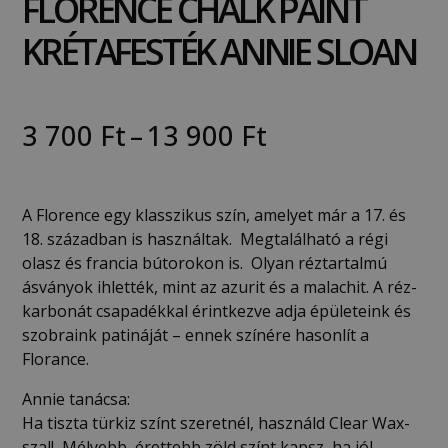
FLORENCE CHALK PAINT
KRÉTAFESTÉK ANNIE SLOAN
3 700
Ft
–
13 900
Ft
A Florence egy klasszikus szín, amelyet már a 17. és
18. században is használtak. Megtalálható a régi
olasz és francia bútorokon is. Olyan réztartalmú
ásványok ihlették, mint az azurit és a malachit. A réz-
karbonát csapadékkal érintkezve adja épületeink és
szobraink patináját – ennek színére hasonlít a
Florance.
Annie tanácsa:
Ha tiszta türkiz színt szeretnél, használd Clear Wax-
szal! Mélyebb, érettebb zöld színt kapsz, ha jól