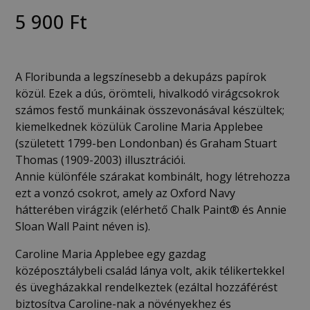
5 900
Ft
A Floribunda a legszínesebb a dekupázs papírok
közül. Ezek a dús, örömteli, hivalkodó virágcsokrok
számos festő munkáinak összevonásával készültek;
kiemelkednek közülük Caroline Maria Applebee
(született 1799-ben Londonban) és Graham Stuart
Thomas (1909-2003) illusztrációi.
Annie különféle szárakat kombinált, hogy létrehozza
ezt a vonzó csokrot, amely az Oxford Navy
hátterében virágzik (elérhető Chalk Paint® és Annie
Sloan Wall Paint néven is).
Caroline Maria Applebee egy gazdag
középosztálybeli család lánya volt, akik télikertekkel
és üvegházakkal rendelkeztek (ezáltal hozzáférést
biztosítva Caroline-nak a növényekhez és