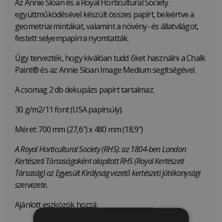
Az Annie Sloan és a Royal Horticultural Society
együttműködésével készült összes papírt, beleértve a
geometriai mintákat, valamint a növény- és állatvilágot,
festett selyempapírra nyomtatták.
Úgy tervezték, hogy kiválóan tudd őket használni a Chalk
Paint® és az Annie Sloan Image Medium segítségével.
A csomag 2 db dekupázs papírt tartalmaz.
30 g/m2/11 font (USA papírsúly).
Méret: 700 mm (27,6″) x 480 mm (18,9″)
A Royal Horticultural Society (RHS): az 1804-ben London
Kertészeti Társaságaként alapított RHS (Royal Kertészeti
Társaság) az Egyesült Királyság vezető kertészeti jótékonysági
szervezete.
Ajánlott eszközök hozzá: