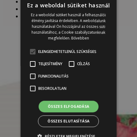
Image Medium decoupage ragasztó
Ez a weboldal sütiket használ
Lapos ecsetek
Ez a weboldal sütiket használ a felhasználói
Díszítő ecset készlet
élmény javítása érdekében. A weboldalunk
használatával Ön hozzájárul az összes süti
használatához, a Cookie szabályzatunknak
megfelelően.
Bővebben
ELENGEDHETETLENÜL SZÜKSÉGES
TELJESÍTMÉNY
CÉLZÁS
FUNKCIONALITÁS
BESOROLATLAN
ÖSSZES ELFOGADÁSA
ÖSSZES ELUTASÍTÁSA
RÉSZLETEK MEGJELENÍTÉSE