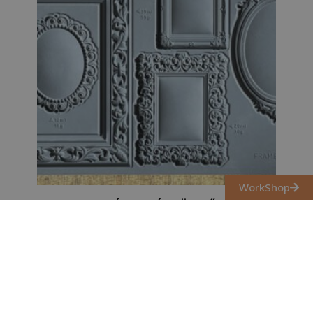
WorkShop
FRAMES BÚTORDÍSZ ÖNTŐFORMA
13 700
Ft
Kosárba teszem