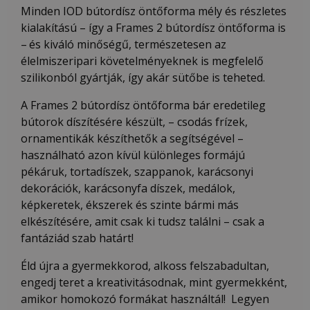
Minden IOD bútordísz öntőforma mély és részletes
kialakítású – így a Frames 2 bútordísz öntőforma is
–
és kiváló minőségű, természetesen az
élelmiszeripari követelményeknek is megfelelő
szilikonból gyártják, így akár sütőbe is teheted.
A Frames 2 bútordísz öntőforma bár eredetileg
bútorok díszítésére készült, – csodás frízek,
ornamentikák készíthetők a segítségével –
használható azon kívül különleges formájú
pékáruk, tortadíszek, szappanok, karácsonyi
dekorációk, karácsonyfa díszek, medálok,
képkeretek, ékszerek és szinte bármi más
elkészítésére, amit csak ki tudsz találni – csak a
fantáziád szab határt!
Éld újra a gyermekkorod, alkoss felszabadultan,
engedj teret a kreativitásodnak, mint gyermekként,
amikor homokozó formákat használtál! Legyen