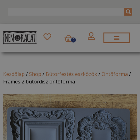
0
Kezdőlap
/
Shop
/
Bútorfestés eszközök
/
Öntőforma
/
Frames 2 bútordísz öntőforma