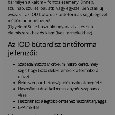
bármilyen alkalom – fontos esemény, ünnep,
szülinap, szüreti bál, stb. vagy egyszerűen csak új
évszak – az IOD bútordísz öntőformák segítségével
méltón ünnepelheted!
(Figyelem! Sose használd ugyanazt a készletet
élelmiszerekhez és kézműves termékekhez).
Az IOD bútordísz öntőforma
jellemzői:
Szabadalmazott Micro-Rim (mikro keret), mely
segít, hogy tiszta élekkel emeld ki a formából a
művet
Élelmiszeripari biztonsági előírásoknak megfelel
Használat után el kell mosni enyhén szappanos
vízzel
Használható a legtöbb öntéshez használt anyaggal
BPA mentes