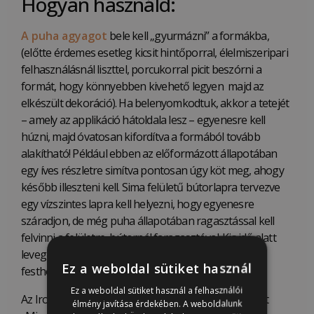
Hogyan használd:
A puha agyagot
bele kell „gyurmázni” a formákba,
(előtte érdemes esetleg kicsit hintőporral, élelmiszeripari
felhasználásnál liszttel, porcukorral picit beszórni a
formát, hogy könnyebben kivehető legyen majd az
elkészült dekoráció). Ha belenyomkodtuk, akkor a tetejét
– amely az applikáció hátoldala lesz – egyenesre kell
húzni, majd óvatosan kifordítva a formából tovább
alakítható! Például ebben az előformázott állapotában
egy íves részletre simítva pontosan úgy köt meg, ahogy
később illeszteni kell. Sima felületű bútorlapra tervezve
egy vízszintes lapra kell helyezni, hogy egyenesre
száradjon, de még puha állapotában ragasztással kell
felvinni a felületre, bútornál faragasztóval. Kis idő alatt
levegőn megszilárdulva a minta kikeményedik és
Ez a weboldal sütiket használ
festhetővé válik.
Ez a weboldal sütiket használ a felhasználói
Az Iron Orchid Designs (IOD) által szabadalmaztatott
élmény javítása érdekében. A weboldalunk