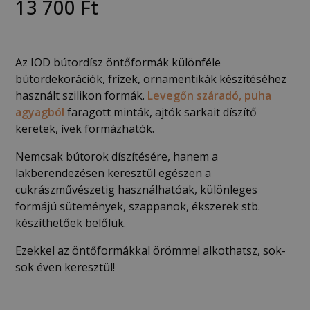
13 700
Ft
Az IOD bútordísz öntőformák különféle
bútordekorációk, frízek, ornamentikák készítéséhez
használt szilikon formák.
Levegőn száradó, puha
agyagból
faragott minták, ajtók sarkait díszítő
keretek, ívek formázhatók.
Nemcsak bútorok díszítésére, hanem a
lakberendezésen keresztül egészen a
cukrászművészetig használhatóak, különleges
formájú sütemények, szappanok, ékszerek stb.
készíthetőek belőlük.
Ezekkel az öntőformákkal örömmel alkothatsz, sok-
sok éven keresztül!