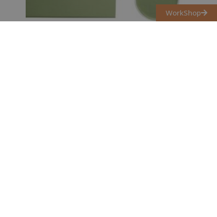
WorkShop
CONSERVATORY AKRIL BÚTORFESTÉK
FUSION MINERAL PAINT
12 900
Ft
Kosárba teszem