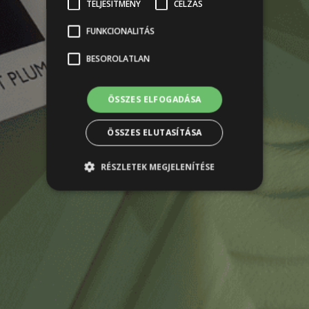
TELJESÍTMÉNY
CÉLZÁS
FUNKCIONALITÁS
BESOROLATLAN
ÖSSZES ELFOGADÁSA
ÖSSZES ELUTASÍTÁSA
RÉSZLETEK MEGJELENÍTÉSE