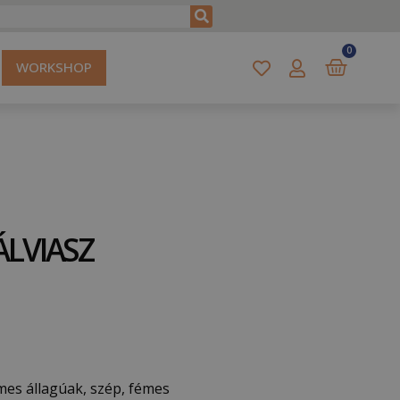
0
WORKSHOP
ÁLVIASZ
mes állagúak, szép, fémes