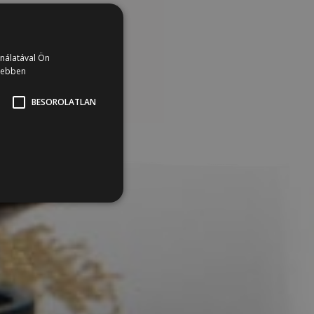
ználatával Ön
vebben
BESOROLATLAN