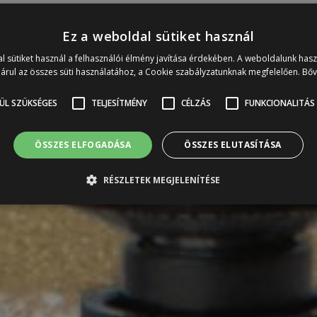
Ez a weboldal sütiket használ
l sütiket használ a felhasználói élmény javítása érdekében. A weboldalunk has
árul az összes süti használatához, a Cookie szabályzatunknak megfelelően.
Bő
tő el
ÜL SZÜKSÉGES
TELJESÍTMÉNY
CÉLZÁS
FUNKCIONALITÁS
ÖSSZES ELFOGADÁSA
ÖSSZES ELUTASÍTÁSA
RÉSZLETEK MEGJELENÍTÉSE