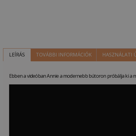
LEÍRÁS
TOVÁBBI INFORMÁCIÓK
HASZNÁLATI
Ebben a videóban Annie a modernebb bútoron próbálja ki a m