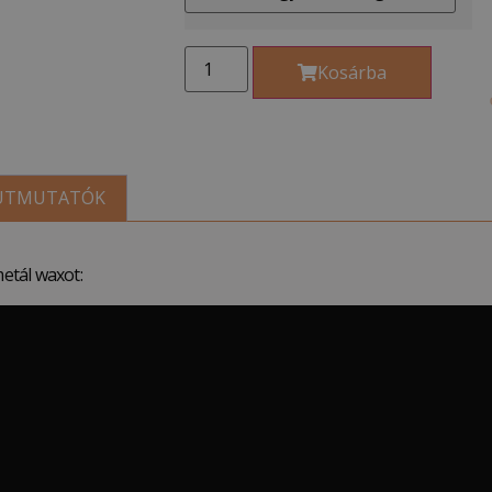
Kosárba
 ÚTMUTATÓK
etál waxot: