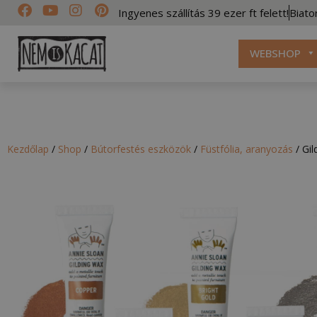
Ingyenes szállítás 39 ezer ft felett!
Biato
WEBSHOP
Kezdőlap
/
Shop
/
Bútorfestés eszközök
/
Füstfólia, aranyozás
/
Gil