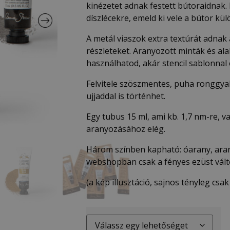
kinézetet adnak festett bútoraidnak.
díszlécekre, emeld ki vele a bútor külö
A metál viaszok extra textúrát adnak a
részleteket. Aranyozott minták és al
használhatod, akár stencil sablonnal
Felvitele szöszmentes, puha ronggyal,
ujjaddal is történhet.
Egy tubus 15 ml, ami kb. 1,7 nm-re, 
aranyozásához elég.
Három színben kapható: óarany, arany
webshopban csak a fényes ezüst vált
(a kép illusztáció, sajnos tényleg csa