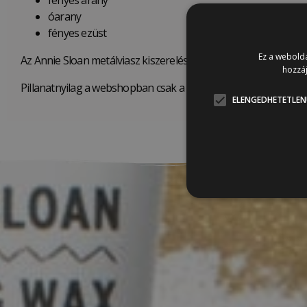
fényes arany
óarany
fényes ezüst
Ez a webolda
Az Annie Sloan metálviasz kiszerelése: 15 ml-es tubus.
hozzáj
Pillanatnyilag a webshopban csak a fényes ezüst változat érhe
ELENGEDHETETLEN