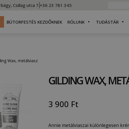
rbágy, Csillag utca 7.
+36 23 781 345
BÚTORFESTÉS KEZDŐKNEK
RÓLUNK
TUDÁSTÁR
ding Wax, metálviasz
GILDING WAX, MET
3 900
Ft
Annie metálviaszai különlegesen kré