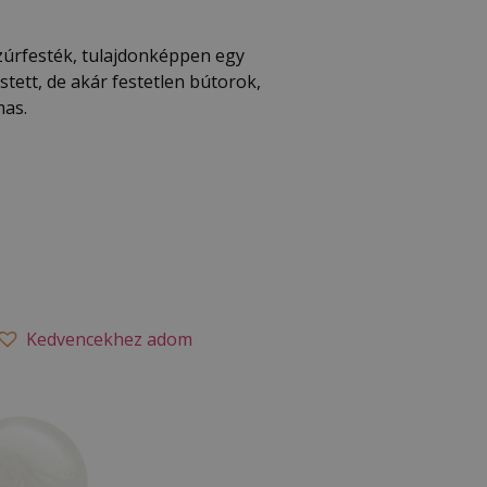
zúrfesték, tulajdonképpen egy
tett, de akár festetlen bútorok,
mas.
Kedvencekhez adom