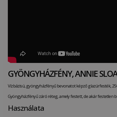
GYÖNGYHÁZFÉNY, ANNIE SLO
Vízbázisú, gyöngyházfényű bevonatot képző glazúrfesték, 250
Gyöngyházfényű záró réteg, amely festett, de akár festetlen b
Használata