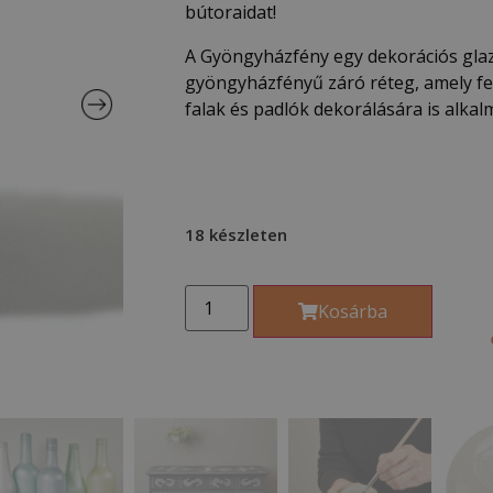
bútoraidat!
A Gyöngyházfény egy dekorációs gla
gyöngyházfényű záró réteg, amely fes
falak és padlók dekorálására is alkal
18 készleten
Kosárba