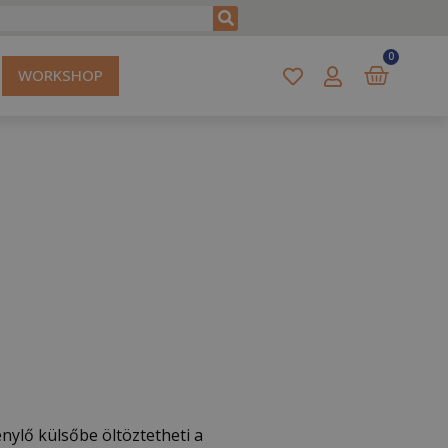
0
WORKSHOP
nylő külsőbe öltöztetheti a