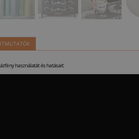
 ÚTMUTATÓK
zfény használatát és hatásait: