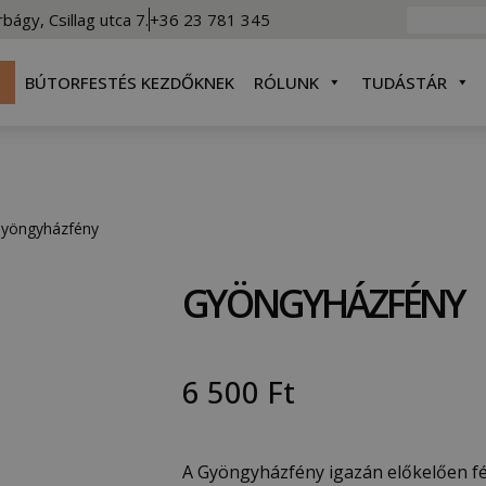
rbágy, Csillag utca 7.
+36 23 781 345
BÚTORFESTÉS KEZDŐKNEK
RÓLUNK
TUDÁSTÁR
yöngyházfény
GYÖNGYHÁZFÉNY
6 500
Ft
A Gyöngyházfény igazán előkelően fé