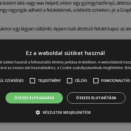
árásként lakk vagy wax helyett, ekkor egy gyöngyházfényű, áttetsző
öngy ragyogás adható a felületeknek, sötétebb színeken, pl. a Gr
akkor egy lágyan csillámló, éppen csak áttetsző felület kapsz az ad
s imitálásához is, erre találsz példát a képek között. Ha díszítés
Ez a weboldal sütiket használ
, vagy a Gyöngyházfény díszítés felvitele után waxold le az egészet.
l sütiket használ a felhasználói élmény javítása érdekében. A weboldalunk has
ületet hoz létre, kizárólag 250 ml-es kiszerelésben kapható és el
árul az összes süti használatához, a Cookie szabályzatunknak megfelelően.
Bő
orálnál vele ajánlott a lakkozása. Ha wax-szal zárod, az kissé leto
ÜL SZÜKSÉGES
TELJESÍTMÉNY
CÉLZÁS
FUNKCIONALITÁS
ÖSSZES ELFOGADÁSA
ÖSSZES ELUTASÍTÁSA
Gyöngyházfény, persze ez nagyban függ a felülettől és felhordás mó
RÉSZLETEK MEGJELENÍTÉSE