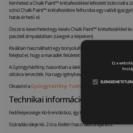
Kenheted a Chalk Paint™ krétafestékkel lefestett bútorodra z
színű Chalk Paint™ krétafestékre felhordva egy valódi igazgy
hatás érhető el.
Össze is keverheted egy kevés Chalk Paint™ krétafestékkel és 
pasztell árnyalatában. (üvegek a képeken)
Kiválóan használható egy bonyolultabb, csontberakásos díszíté
felejtsd el, hogy a maradék felületet előtte vagy zárd le lakkal
Ez a webolda
A Gyöngyházfény, hasonlóan a lakkunkhoz, egy kopásállóbb fel
hozzáj
célokra tervezték. Ha nagy igénybevételnek kitett felületet dek
ELENGEDHETETLEN
Olvasd el a
Gyöngyházfény Tudnivalókat!
Technikai információ
Fedőképessége kb 6nm/doboz, így kb. 24 nm-re elég egy liter 
Száradási ideje kb. 2 óra. Beltéri használatra ajánlott.