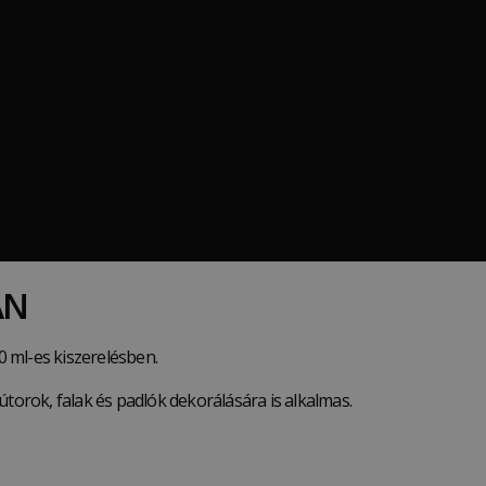
AN
 ml-es kiszerelésben.
útorok, falak és padlók dekorálására is alkalmas.