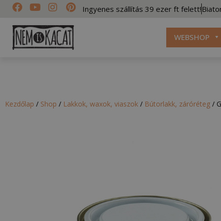
Ingyenes szállítás 39 ezer ft felett!
Biato
WEBSHOP
Kezdőlap
/
Shop
/
Lakkok, waxok, viaszok
/
Bútorlakk, záróréteg
/
G