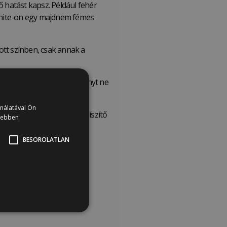
 hatást kapsz. Például fehér
aphite-on egy majdnem fémes
ott színben, csak annak a
re használod a Gyöngyházfényt ne
ználatával Ön
sősorban dekorációs- és díszítő
vebben
mpíthatja a gyöngyházfényt.
BESOROLATLAN
djától is.