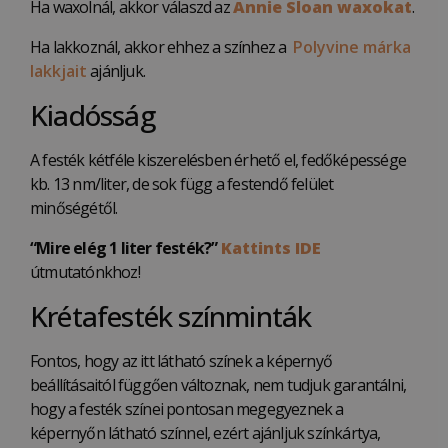
Ha waxolnál, akkor válaszd az
Annie Sloan waxokat
.
Ha lakkoznál, akkor ehhez a színhez a
Polyvine márka
lakkjait
ajánljuk.
Kiadósság
A festék kétféle kiszerelésben érhető el, fedőképessége
kb. 13 nm/liter, de sok függ a festendő felület
minőségétől.
“Mire elég 1 liter festék?”
Kattints IDE
útmutatónkhoz!
Krétafesték színminták
Fontos, hogy az itt látható színek a képernyő
beállításaitól függően változnak, nem tudjuk garantálni,
hogy a festék színei pontosan megegyeznek a
képernyőn látható színnel, ezért ajánljuk színkártya,