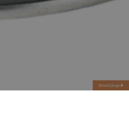
WorkShop