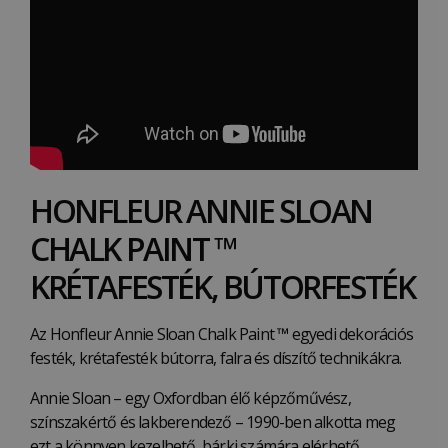
HONFLEUR ANNIE SLOAN
CHALK PAINT ™
KRÉTAFESTÉK, BÚTORFESTÉK
Az Honfleur Annie Sloan Chalk Paint
™
egyedi dekorációs
festék, krétafesték bútorra, falra és díszítő technikákra.
Annie Sloan – egy Oxfordban élő képzőművész,
színszakértő és lakberendező – 1990-ben alkotta meg
ezt a könnyen kezelhető, bárki számára elérhető