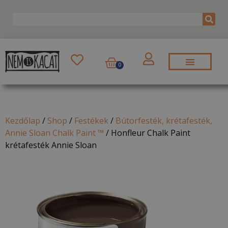
0
Kezdőlap
/
Shop
/
Festékek
/
Bútorfesték, krétafesték,
Annie Sloan Chalk Paint ™
/
Honfleur Chalk Paint
krétafesték Annie Sloan