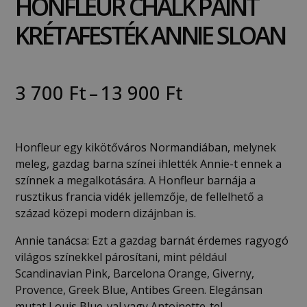
HONFLEUR CHALK PAINT
KRÉTAFESTÉK ANNIE SLOAN
3 700
Ft
–
13 900
Ft
Honfleur egy kikötőváros Normandiában, melynek
meleg, gazdag barna színei ihlették Annie-t ennek a
színnek a megalkotására. A Honfleur barnája a
rusztikus francia vidék jellemzője, de fellelhető a
század közepi modern dizájnban is.
Annie tanácsa: Ezt a gazdag barnát érdemes ragyogó
világos színekkel párosítani, mint például
Scandinavian Pink, Barcelona Orange, Giverny,
Provence, Greek Blue, Antibes Green. Elegánsan
mutat Louis Blue-val vagy Antoinette-tel.