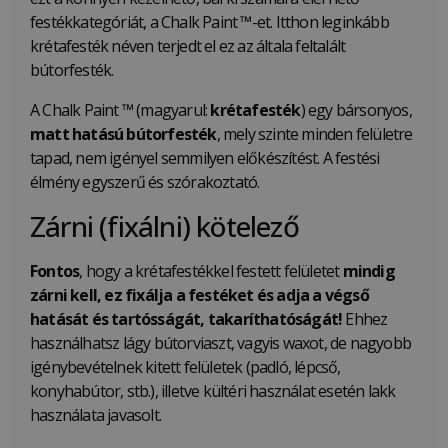
festékkategóriát, a Chalk Paint ™-et. Itthon leginkább
krétafesték néven terjedt el ez az általa feltalált
bútorfesték.
A Chalk Paint ™ (magyarul:
krétafesték
) egy bársonyos,
matt hatású bútorfesték
, mely szinte minden felületre
tapad, nem igényel semmilyen előkészítést. A festési
élmény egyszerű és szórakoztató.
Zárni (fixálni) kötelező
Fontos
, hogy a krétafestékkel festett felületet
mindig
zárni kell, ez fixálja a festéket és adja a végső
hatását és tartósságát, takaríthatóságát!
Ehhez
használhatsz lágy bútorviaszt, vagyis waxot, de nagyobb
igénybevételnek kitett felületek (padló, lépcső,
konyhabútor, stb.), illetve kültéri használat esetén lakk
használata javasolt.