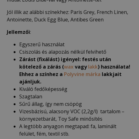
Jól illik az alábbi színekhez: Paris Grey, French Linen,
Antoinette, Duck Egg Blue, Antibes Green
Jellemzői
:
Egyszerű használat
Csiszolás és alapozás nélkül felvihető
Zárást (fixálást) igényel: festés után
kötelező a zárás (
wax
vagy
lakk
) használata!
Ehhez a színhez a
Polyvine márka
lakkjait
ajánljuk.
Kiváló fedőképesség
Szagtalan
Sűrű állag, így nem csöpög
Vizesbázisú, alacsony VOC (2,2g/l) tartalom –
környezetbarát, Toy Safe minősítés
A legtöbb anyagon megtapad: fa, laminált
felület, fém, textil stb.