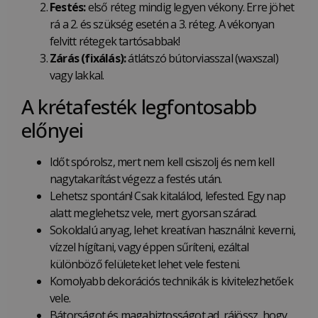
Festés:
első réteg mindig legyen vékony. Erre jöhet
rá a 2. és szükség esetén a 3. réteg. A vékonyan
felvitt rétegek tartósabbak!
Zárás (fixálás):
átlátszó bútorviasszal (waxszal)
vagy lakkal.
A krétafesték legfontosabb
előnyei
Időt spórolsz, mert nem kell csiszolj és nem kell
nagytakarítást végezz a festés után.
Lehetsz spontán! Csak kitalálod, lefested. Egy nap
alatt meglehetsz vele, mert gyorsan szárad.
Sokoldalú anyag, lehet kreatívan használni: keverni,
vízzel hígítani, vagy éppen sűríteni, ezáltal
különböző felületeket lehet vele festeni.
Komolyabb dekorációs technikák is kivitelezhetőek
vele.
Bátorságot és magabiztosságot ad, rájössz, hogy