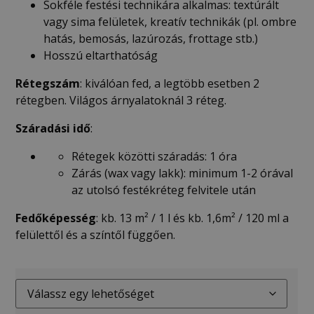
Sokféle festési technikára alkalmas: textúrált
vagy sima felületek, kreatív technikák (pl. ombre
hatás, bemosás, lazúrozás, frottage stb.)
Hosszú eltarthatóság
Rétegszám
: kiválóan fed, a legtöbb esetben 2
rétegben. Világos árnyalatoknál 3 réteg.
Száradási idő
:
Rétegek közötti száradás: 1 óra
Zárás (wax vagy lakk): minimum 1-2 órával
az utolsó festékréteg felvitele után
Fedőképesség
: kb. 13 m² / 1 l és kb. 1,6m² / 120 ml a
felülettől és a színtől függően.