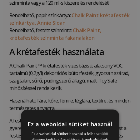
színminta vagy a 120 ml-s kiszerelés rendelését!
Rendelhető, papír színkártya:
Chalk Paint krétafesték
színkártya, Annie Sloan
Rendelhető, festett színminta:
Chalk Paint,
krétafesték színminta fakanalakon
A krétafesték használata
A Chalk Paint ™ krétafesték vizesbázisú, alacsony VOC
tartalmú (0,2g/l) dekorációs bútorfesték, gyorsan szárad,
szagtalan, sűrű, pudingszerű állagú, matt. Toy Safe
minősítéssel rendelkezik.
Használható fára, kőre, fémre, téglára, textilre, és minden
természetes anyagra.
A festékkel könnyű dolgozni, környezetbarát,
Ez a weboldal sütiket használ
gyerekbarát, és nem igényel csiszolást vagy alapozást a
Ez a weboldal sütiket használ a felhasználói
festés megkezdése előtt, a festési élmény egyszerű és
élmény javítása érdekében. A weboldalunk