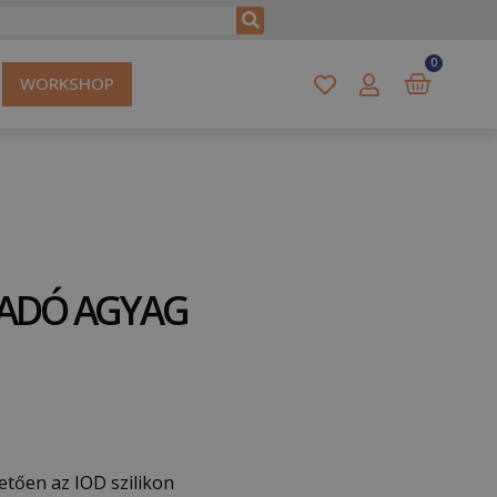
0
WORKSHOP
RADÓ AGYAG
tően az IOD szilikon