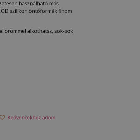
szetesen használható más
 IOD szilikon öntőformák finom
al örömmel alkothatsz, sok-sok
Kedvencekhez adom