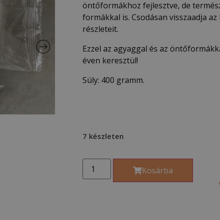
öntőformákhoz fejlesztve, de termé
formákkal is. Csodásan visszaadja az
részleteit.
Ezzel az agyaggal és az öntőformákk
éven keresztül!
Súly: 400 gramm.
7 készleten
Kosárba