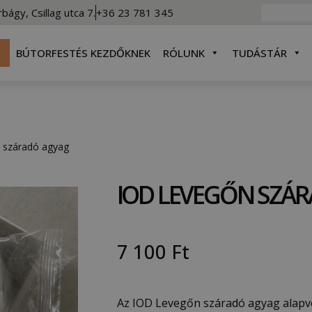
rbágy, Csillag utca 7.
+36 23 781 345
BÚTORFESTÉS KEZDŐKNEK
RÓLUNK
TUDÁSTÁR
 száradó agyag
IOD LEVEGŐN SZÁ
7 100
Ft
Az IOD Levegőn száradó agyag alapve