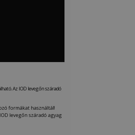
álható. Az IOD levegőn száradó
ozó formákat használtál!
z IOD levegőn száradó agyag