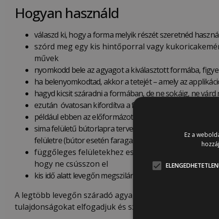
Hogyan használd
válaszd ki, hogy a forma melyik részét szeretnéd használ
szórd meg egy kis hintőporral vagy kukoricakem
é
művek
nyomkodd bele az agyagot a kiválasztott formába, figye
ha belenyomkodtad, akkor a tetejét – amely az applikáció
hagyd kicsit száradni a formában, de ne sokáig, ne várd
ezután óvatosan kifordítva a formából még tovább ala
például ebben az előformázott állapotában egy íves rész
sima felületű bútorlapra tervezve egy vízszintes lapra k
Ez a webolda
felületre (bútor esetén faragasztóval)
hozzáj
függőleges felületekhez esetleg használhatunk egy
hogy ne csússzon el
ELENGEDHETETLEN
kis idő alatt levegőn megszilárdulva a minta kikeményedi
A legtöbb levegőn száradó agyaghoz hasonlóan száradás
tulajdonságokat elfogadjuk és szeretjük, szerintünk ho