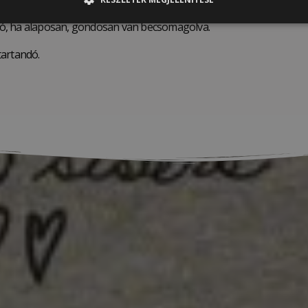
tapasztalat azt mutatja, hogy más levegőn száradó agyagokkal sz
tó, ha alaposan, gondosan van becsomagolva.
tartandó.