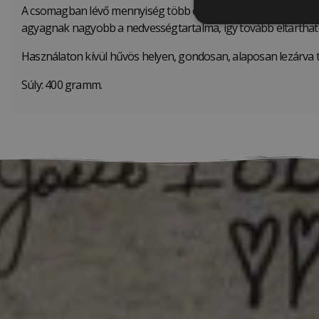
A csomagban lévő mennyiség több öntőformára is elég, és a 
agyagnak nagyobb a nedvességtartalma, így tovább eltartha
Használaton kívül hűvös helyen, gondosan, alaposan lezárva 
Súly: 400 gramm.