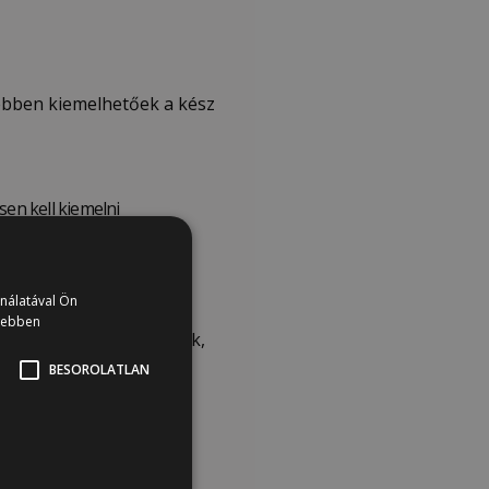
yebben kiemelhetőek a kész
sen kell kiemelni
asztással kell felvinni a
ználatával Ön
vebben
lyén, amíg felragasztjuk,
BESOROLATLAN
lhat. Ezeket a