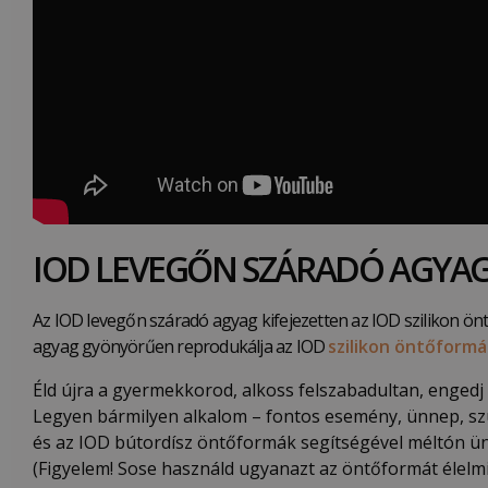
IOD LEVEGŐN SZÁRADÓ AGYA
Az IOD levegőn száradó agyag kifejezetten az IOD szilikon ö
agyag gyönyörűen reprodukálja az IOD
szilikon öntőform
Éld újra a gyermekkorod, alkoss felszabadultan, enged
Legyen bármilyen alkalom – fontos esemény, ünnep, szül
és az IOD bútordísz öntőformák segítségével méltón ü
(Figyelem! Sose használd ugyanazt az öntőformát élel