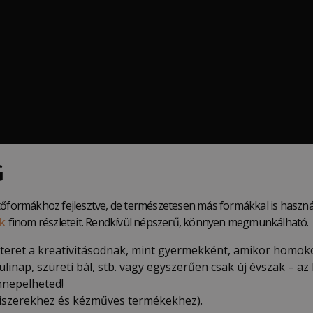
G
ntőformákhoz fejlesztve, de természetesen más formákkal is haszn
ák
finom részleteit. Rendkívül népszerű, könnyen megmunkálható.
j teret a kreativitásodnak, mint gyermekként, amikor homok
inap, szüreti bál, stb. vagy egyszerűen csak új évszak – a
nnepelheted!
miszerekhez és kézműves termékekhez).