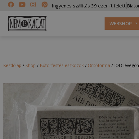
Ingyenes szállítás 39 ezer ft felett!
Biato
WEBSHOP
Kezdőlap
/
Shop
/
Bútorfestés eszközök
/
Öntőforma
/
IOD levegőn