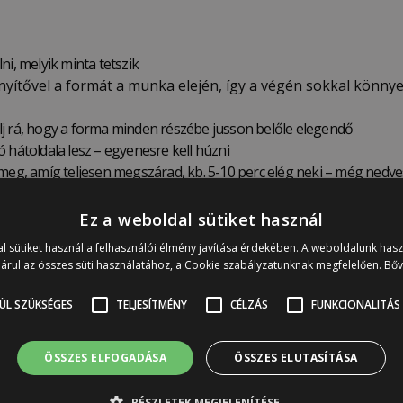
ni, melyik minta tetszik
nyítővel a formát a munka elején, így a végén sokkal könn
lj rá, hogy a forma minden részébe jusson belőle elegendő
 hátoldala lesz – egyenesre kell húzni
 meg, amíg teljesen megszárad, kb. 5-10 perc elég neki – még nedve
kítható a gyurma
letre simítva pontosan úgy köt meg, ahogy később illeszteni kell
Ez a weboldal sütiket használ
ell helyezni, hogy egyenesre száradjon, de még puha állapotában rag
l sütiket használ a felhasználói élmény javítása érdekében. A weboldalunk has
árul az összes süti használatához, a Cookie szabályzatunknak megfelelően.
Bő
 darabka celluxot vagy maszkoló szalagot, hogy tartsa a he
ÜL SZÜKSÉGES
TELJESÍTMÉNY
CÉLZÁS
FUNKCIONALITÁS
k és festhetővé válik
 után némi zsugorodás, deformáció és repedés is előfordu
ÖSSZES ELFOGADÁSA
ÖSSZES ELUTASÍTÁSA
zzájárulnak a hiteles vintage megjelenéshez.
RÉSZLETEK MEGJELENÍTÉSE