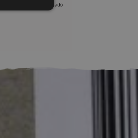
emben, az IOD levegőn száradó