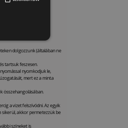
mételjük meg a mintát. Ne
leteken dolgozzunk (általában ne
és tartsuk feszesen.
e nyomással nyomkodjuk le,
húzogatását, mert ez a minta
nek összehangolásában.
ig a vizet felszívódni. Az egyik
em sikerül, akkor permetezzük be
vábbi színeket is