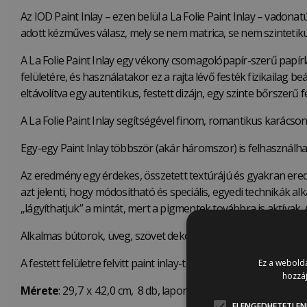
Az IOD Paint Inlay – ezen belül a La Folie Paint Inlay – vadon
adott kézműves válasz, mely se nem matrica, se nem szintetiku
A La Folie Paint Inlay egy vékony csomagolópapír-szerű papír
felületére, és használatakor ez a rajta lévő festék fizikailag 
eltávolítva egy autentikus, festett dizájn, egy szinte bőrszer
A La Folie Paint Inlay segítségével finom, romantikus karácsony
Egy-egy Paint Inlay többször (akár háromszor) is felhasználh
Az eredmény egy érdekes, összetett textúrájú és gyakran erede
azt jelenti, hogy módosítható és speciális, egyedi technikák a
„lágyíthatjuk” a mintát, mert a pigmentek továbbra is aktívak.
Alkalmas bútorok, üveg, szövet dekorálására vagy kisebb pro
A festett felületre felvitt paint inlay-t ugyanúgy zárni kell
Annie
Ez a webolda
hozzáj
Mérete
:
29,7 x 42,0
cm, 8 db, lapon
ELENGEDHETETLEN