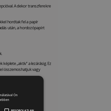
epcióval. A dekor transzferekre
kel hordtak fel a papír
áradás után, a hordozópapírt
k.
képlete „aktív” a lezárásig. Ez
ettel összemoshatjuk vagy
ználatával Ön
vebben
BESOROLATLAN