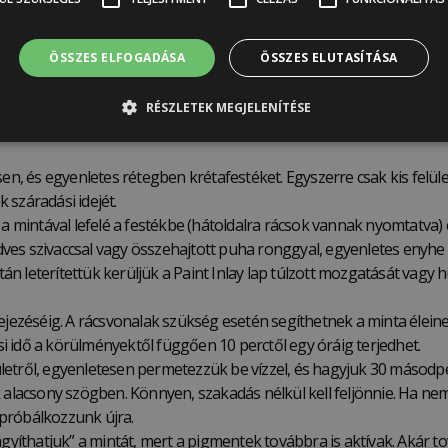
t!
ésre a La Folie Paint Inlayhez
:
ÖSSZES ELFOGADÁSA
ÖSSZES ELUTASÍTÁSA
RÉSZLETEK MEGJELENÍTÉSE
 ki a szükséges nagyságú mintát, és tegyük félre. Ha szükséges is
sen, és egyenletes rétegben krétafestéket. Egyszerre csak kis felü
 száradási idejét.
a mintával lefelé a festékbe (hátoldalra rácsok vannak nyomtatva) 
ves szivaccsal vagy összehajtott puha ronggyal, egyenletes enyh
n leterítettük kerüljük a Paint Inlay lap túlzott mozgatását vagy 
fejezéséig. A rácsvonalak szükség esetén segíthetnek a minta élei
ási idő a körülményektől függően 10 perctől egy óráig terjedhet.
ületről, egyenletesen permetezzük be vízzel, és hagyjuk 30 másodperc
k alacsony szögben. Könnyen, szakadás nélkül kell feljönnie. Ha n
 próbálkozzunk újra.
gyíthatjuk” a mintát, mert a pigmentek továbbra is aktívak. Akár to