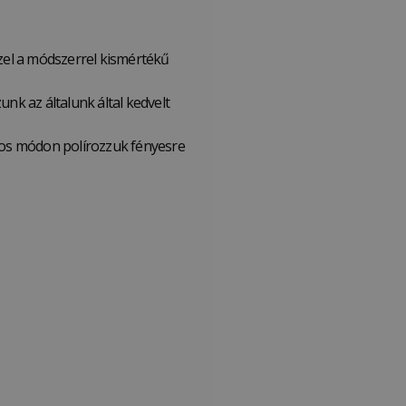
Ezzel a módszerrel kismértékű
nk az általunk által kedvelt
kásos módon polírozzuk fényesre