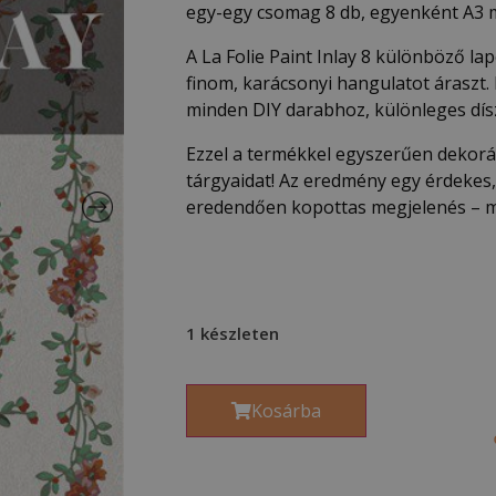
egy-egy csomag 8 db, egyenként A3 mé
A La Folie Paint Inlay 8 különböző la
finom, karácsonyi hangulatot áraszt. K
minden DIY darabhoz, különleges dís
Ezzel a termékkel egyszerűen dekorál
tárgyaidat! Az eredmény egy érdekes,
eredendően kopottas megjelenés – má
1 készleten
Kosárba