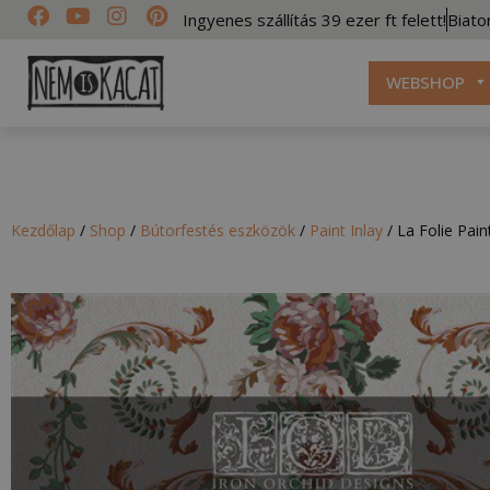
Ingyenes szállítás 39 ezer ft felett!
Biato
WEBSHOP
Kezdőlap
/
Shop
/
Bútorfestés eszközök
/
Paint Inlay
/
La Folie Pain