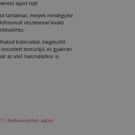
retű lapot rejt!
pot tartalmaz, melyek mindegyike
ifinomult részleteivel kiváló
zítésekhez.
hatod bútoraidat, kiegészítő
 összetett textúrájú, és gyakran
r az első használatkor is.
Kedvencekhez adom