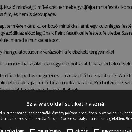
atúj, kiváló minőségű művészeti termék egy újfajta mintafestési konc
s film, és nem is decoupage.
lap, termékenként különböző mintákkal, amit egy különleges festék
beágyazódik az előzőleg Chalk Paint festékkel lefestett felületbe. Sz
ű felület marad a munkadarabon.
i hangulatot tudunk varázsolni a feldíszített tárgyainkkal.
ató, minden használat után egyre kopottasabb hatás érhető el velü
ndően kopottas megjelenés – már az első használatkor is. A festék 
lkalmazhatóak rajta, mielőtt lezárnánk a darabot. Például vizes ecs
 Akár további színeket is hozzáadhatunk.
jektekhez. Használható egészben vagy darabokra is vágható.
Ez a weboldal sütiket használ
 Sloan Clear Waxszal
vagy lakkal.
l sütiket használ a felhasználói élmény javítása érdekében. A weboldalunk has
árul az összes süti használatához, a Cookie szabályzatunknak megfelelően.
Bő
ÜL SZÜKSÉGES
TELJESÍTMÉNY
CÉLZÁS
FUNKCIONALITÁS