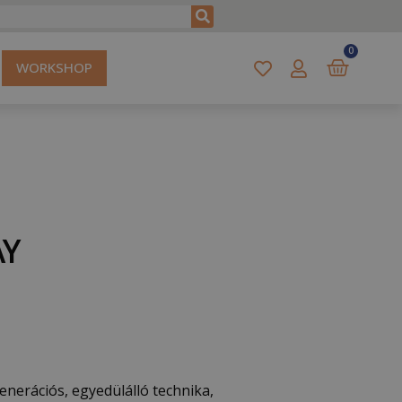
0
WORKSHOP
AY
enerációs, egyedülálló technika,