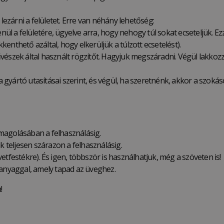
lezárni a felületet. Erre van néhány lehetőség:
enül a felületére, ügyelve arra, hogy nehogy túl sokat ecseteljük. 
enthető azáltal, hogy elkerüljük a túlzott ecsetelést).
vészek által használt rögzítőt. Hagyjuk megszáradni. Végül lakkozzu
l a gyártó utasításai szerint, és végül, ha szeretnénk, akkor a szo
magolásában a felhasználásig.
k teljesen szárazon a felhasználásig.
etfestékre). És igen, többször is használhatjuk, még a szöveten is!
 anyaggal, amely tapad az üveghez.
!