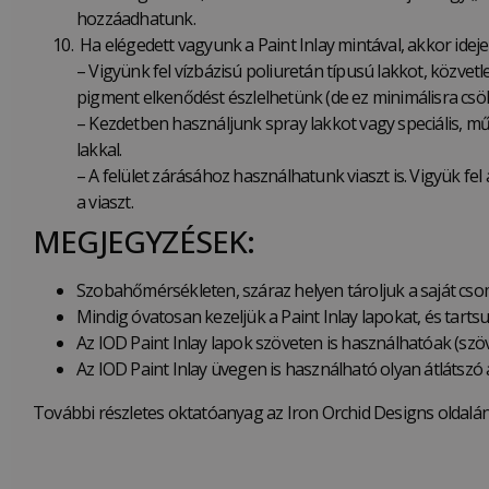
hozzáadhatunk.
Ha elégedett vagyunk a Paint Inlay mintával, akkor ideje 
– Vigyünk fel vízbázisú poliuretán típusú lakkot, közvetl
pigment elkenődést észlelhetünk (de ez minimálisra csökk
– Kezdetben használjunk spray lakkot vagy speciális, mű
lakkal.
– A felület zárásához használhatunk viaszt is. Vigyük fe
a viaszt.
MEGJEGYZÉSEK:
Szobahőmérsékleten, száraz helyen tároljuk a saját cso
Mindig óvatosan kezeljük a Paint Inlay lapokat, és tartsu
Az IOD Paint Inlay lapok szöveten is használhatóak (szöv
Az IOD Paint Inlay üvegen is használható olyan átlátszó
További részletes oktatóanyag az Iron Orchid Designs oldalán