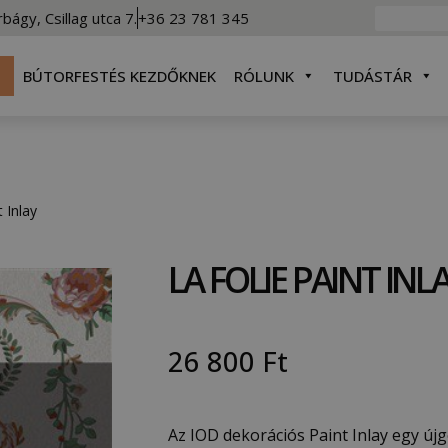
rbágy, Csillag utca 7.
+36 23 781 345
BÚTORFESTÉS KEZDŐKNEK
RÓLUNK
TUDÁSTÁR
t Inlay
LA FOLIE PAINT INL
26 800
Ft
Az IOD dekorációs Paint Inlay egy újg