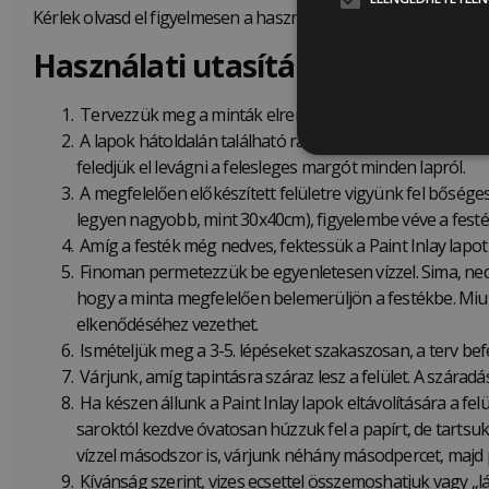
Kérlek olvasd el figyelmesen a használati útmutatót és tippeke
Használati
utasítás,
lépésről lép
Tervezzük meg a minták elrendezését a felületen.
A lapok hátoldalán található rácsok segítségével vágjuk
feledjük el levágni a felesleges margót minden lapról.
A megfelelően előkészített felületre vigyünk fel bősége
legyen nagyobb, mint 30x40cm), figyelembe véve a festék
Amíg a festék még nedves, fektessük a Paint Inlay lapot 
Finoman permetezzük be egyenletesen vízzel. Sima, ned
hogy a minta megfelelően belemerüljön a festékbe. Miutá
elkenődéséhez vezethet.
Ismételjük meg a 3-5. lépéseket szakaszosan, a terv be
Várjunk, amíg tapintásra száraz lesz a felület. A szárad
Ha készen állunk a Paint Inlay lapok eltávolítására a fel
saroktól kezdve óvatosan húzzuk fel a papírt, de tartsu
vízzel másodszor is, várjunk néhány másodpercet, majd
Kívánság szerint, vizes ecsettel összemoshatjuk vagy „lá