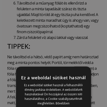
Távolítsd el a műanyag fóliát és ellenőrizd a
felületen a minta tapadását száraz és tiszta
ujjaiddal. Majd töröld át egy tiszta puha kendővel. A
keletkezett minta maradhat úgy is ahogy van, vagy
óvatosan megcsiszolhatod (koptathatod) egy
finom csiszolópapírral.
Zárd a felületet víz alapú lakkal vagy viasszal.
TIPPEK:
Ne távolítsd el a hátsó, védő papírt amíg nem határoztad
meg a minta pontos helyét. Portól, törmeléktől védd a
fólia ragacsos hátát. Ne érj semmivel (az ujjaiddal sem) a
fólia hátán levő felülethez. Kerüld el, hogy összeragadjon
Ez a weboldal sütiket használ
a fólia háta (például ne dolgozz szélben). Ne tárold a
transzfert extrém melegben vagy nedves környezetben,
Ez a weboldal sütiket használ a felhasználói
élmény javítása érdekében. A weboldalunk
mert mindezek befolyásolhatják a tapadását.
használatával Ön hozzájárul az összes süti
A felület, amire a transzfert fogod ragasztani, legyen
használatához, a Cookie szabályzatunknak
matt, tiszta, száraz és sima. Amennyiben frissen festett
megfelelően.
Bővebben