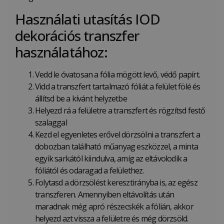
Használati utasítás IOD
dekorációs transzfer
használatához:
Vedd le óvatosan a fólia mögött levő, védő papírt.
Vidd a transzfert tartalmazó fóliát a felület fölé és
állítsd be a kívánt helyzetbe
Helyezd rá a felületre a transzfert és rögzítsd festő
szalaggal
Kezd el egyenletes erővel dörzsölni a transzfert a
dobozban található műanyag eszközzel, a minta
egyik sarkától kiindulva, amíg az eltávolodik a
fóliától és odaragad a felülethez.
Folytasd a dörzsölést keresztirányba is, az egész
transzferen. Amennyiben eltávolítás után
maradnak még apró részecskék a fólián, akkor
helyezd azt vissza a felületre és még dörzsöld.