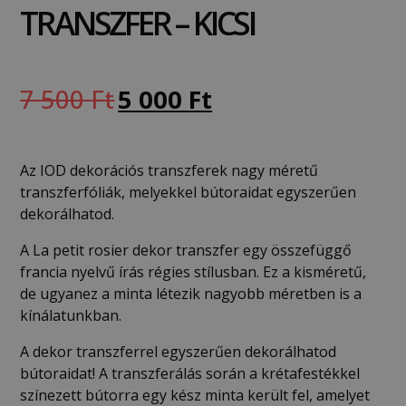
TRANSZFER – KICSI
7 500
Ft
5 000
Ft
Az IOD dekorációs transzferek nagy méretű
transzferfóliák, melyekkel bútoraidat egyszerűen
dekorálhatod.
A La petit rosier dekor transzfer egy összefüggő
francia nyelvű írás régies stílusban. Ez a kisméretű,
de ugyanez a minta létezik nagyobb méretben is a
kínálatunkban.
A dekor transzferrel egyszerűen dekorálhatod
bútoraidat! A transzferálás során a krétafestékkel
színezett bútorra egy kész minta került fel, amelyet