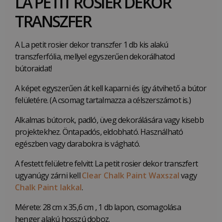
LA PETIT ROSIER DEKOR
TRANSZFER
A La petit rosier dekor transzfer 1 db kis alakú
transzferfólia, mellyel egyszerűen dekorálhatod
bútoraidat!
A képet egyszerűen át kell kaparni és így átvihető a bútor
felületére. (A csomag tartalmazza a célszerszámot is.)
Alkalmas bútorok, padló, üveg dekorálására vagy kisebb
projektekhez. Öntapadós, eldobható. Használható
egészben vagy darabokra is vágható.
A festett felületre felvitt La petit rosier dekor transzfert
ugyanúgy zárni kell
Clear Chalk Paint Waxszal
vagy
Chalk Paint lakkal
.
Mérete: 28 cm x 35,6 cm , 1 db lapon, csomagolása
henger alakú hosszú doboz.