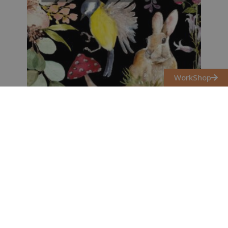
WorkShop
WHISPERING WILLOW DEKOR
TRANSZFER
24 500
Ft
Kosárba teszem