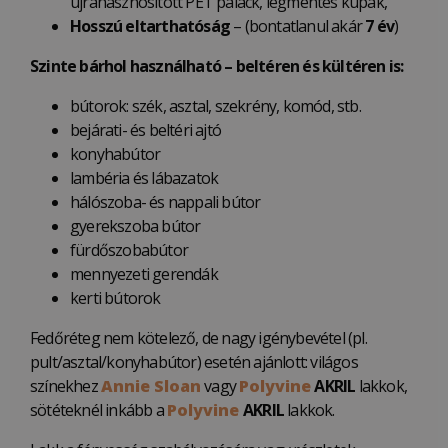
újrahasznosított PET palack, légmentes kupak,
Hosszú eltarthatóság
– (bontatlanul akár
7 év
)
Szinte bárhol használható – beltéren és kültéren is:
bútorok: szék, asztal, szekrény, komód, stb.
bejárati- és beltéri ajtó
konyhabútor
lambéria és lábazatok
hálószoba- és nappali bútor
gyerekszoba bútor
fürdőszobabútor
mennyezeti gerendák
kerti bútorok
Fedőréteg nem kötelező, de nagy igénybevétel (pl.
pult/asztal/konyhabútor) esetén ajánlott: világos
színekhez
Annie Sloan
vagy
Polyvine
AKRIL
lakkok,
sötéteknél inkább a
Polyvine
AKRIL
lakkok.