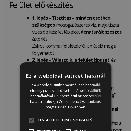
Felület előkészítés
1. lépés – Tisztítás – minden esetben
szükséges
: mosogatószeres víz, majd tiszta
vizes öblítés; festés előtt
denaturált szeszes
áttörlés.
Zsíros konyhai felületeknél ismételd meg a
folyamatot.
2. lépés –
Válaszd ki a felület típusát
, és
kövesd az alábbi ajánlott előkészítési
tippeket:
Ez a weboldal sütiket használ
Magas fényű felületek
(festett,
Ez a weboldal sütiket használ a felhasználói
lakkozott vagy lakkal kezelt) esetén:
élmény javítása érdekében. A weboldalunk
Finoman
csiszold át „
scuff sanding
”
használatával Ön hozzájárul az összes süti
(érdesítés,
„
bolyhosítás”)
220-as
használatához, a Cookie szabályzatunknak
megfelelően.
Bővebben
szemcseméretű csiszolóvászonnal
vagy csiszolószivaccsal
, a fa
ELENGEDHETETLENÜL SZÜKSÉGES
erezetének irányában, hogy tompítsd a
fényt. A csiszolás után távolítsd el a port.