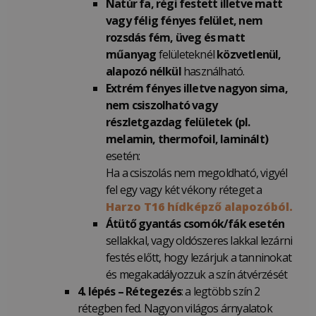
Natúr fa, régi festett illetve matt
vagy félig fényes felület, nem
rozsdás fém, üveg és matt
műanyag
felületeknél
közvetlenül,
alapozó nélkül
használható.
Extrém fényes illetve nagyon sima,
nem csiszolható vagy
részletgazdag felületek (pl.
melamin, thermofoil, laminált)
esetén:
Ha a csiszolás nem megoldható, vigyél
fel egy vagy két vékony réteget a
Harzo T16 hídképző alapozóból.
Átütő gyantás csomók/fák esetén
sellakkal, vagy oldószeres lakkal lezárni
festés előtt, hogy lezárjuk a tanninokat
és megakadályozzuk a szín átvérzését
4. lépés – Rétegezés
: a legtöbb szín 2
rétegben fed. Nagyon világos árnyalatok