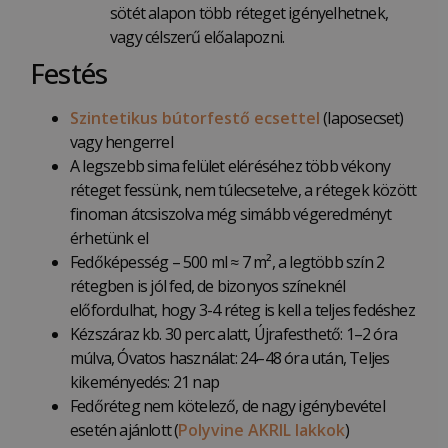
sötét alapon több réteget igényelhetnek,
vagy célszerű előalapozni.
Festés
Szintetikus bútorfestő ecsettel
(laposecset)
vagy hengerrel
A legszebb sima felület eléréséhez több vékony
réteget fessünk, nem túlecsetelve, a rétegek között
finoman átcsiszolva még simább végeredményt
érhetünk el
Fedőképesség – 500 ml ≈ 7 m², a legtöbb szín 2
rétegben is jól fed, de bizonyos színeknél
előfordulhat, hogy 3-4 réteg is kell a teljes fedéshez
Kézszáraz kb. 30 perc alatt, Újrafesthető: 1–2 óra
múlva, Óvatos használat: 24–48 óra után, Teljes
kikeményedés: 21 nap
Fedőréteg nem kötelező, de nagy igénybevétel
esetén ajánlott (
Polyvine AKRIL lakkok
)