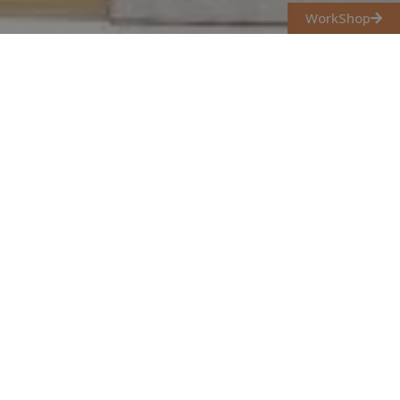
WorkShop