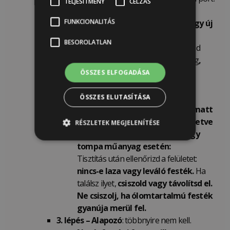
TELJESÍTMÉNY
CÉLZÁS
Puha wax-szal, szilikonos
FUNKCIONALITÁS
bútorápolóval kezelt felület vagy új
fém esetén:
BESOROLATLAN
Ha tisztítás után még mindig marad
wax, polírozószer vagy olajos réteg
,
szagtalan lakkbenzin higító
ÖSSZES ELFOGADÁSA
segítségével
távolítsd el a
maradványokat.
ÖSSZES ELUTASÍTÁSA
Régi,
már málló
, pergő festés,
matt
vagy selyemfényű felülettel, illetve
RÉSZLETEK MEGJELENÍTÉSE
nem rozsdásodó fém, üveg vagy
tompa műanyag esetén:
Tisztítás után ellenőrizd a felületet:
nincs-e laza vagy leváló festék.
Ha
találsz ilyet,
csiszold vagy távolítsd el.
Ne csiszolj, ha ólomtartalmú festék
gyanúja merül fel.
3. lépés – Alapozó
: többnyire nem kell.