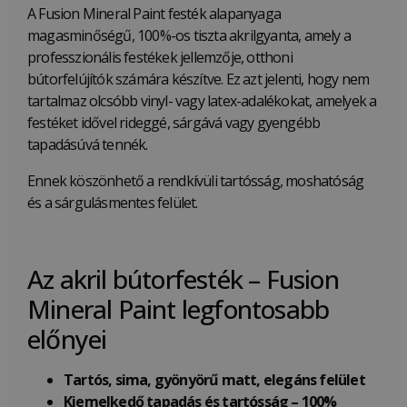
A Fusion Mineral Paint festék alapanyaga
magasminőségű, 100%-os tiszta akrilgyanta, amely a
professzionális festékek jellemzője, otthoni
bútorfelújítók számára készítve. Ez azt jelenti, hogy nem
tartalmaz olcsóbb vinyl- vagy latex-adalékokat, amelyek a
festéket idővel rideggé, sárgává vagy gyengébb
tapadásúvá tennék.
Ennek köszönhető a rendkívüli tartósság, moshatóság
és a sárgulásmentes felület.
Az akril bútorfesték – Fusion
Mineral Paint legfontosabb
előnyei
Tartós, sima, gyönyörű matt, elegáns
felület
Kiemelkedő tapadás és tartósság – 100%