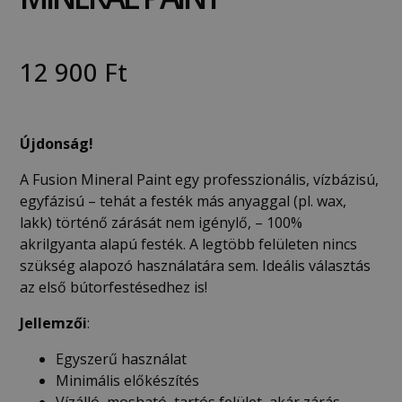
12 900
Ft
Újdonság!
A Fusion Mineral Paint egy professzionális, vízbázisú,
egyfázisú – tehát a festék más anyaggal (pl. wax,
lakk) történő zárását nem igénylő, – 100%
akrilgyanta alapú festék. A legtöbb felületen nincs
szükség alapozó használatára sem. Ideális választás
az első bútorfestésedhez is!
Jellemzői
:
Egyszerű használat
Minimális előkészítés
Vízálló, mosható, tartós felület, akár zárás