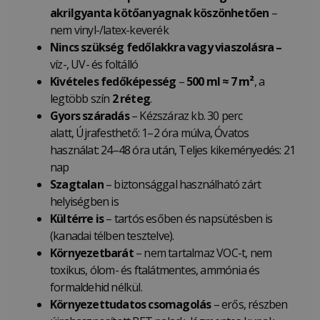
akrilgyanta kötőanyagnak köszönhetően
–
nem vinyl-/latex-keverék
Nincs szükség fedőlakkra vagy viaszolásra –
víz-, UV- és foltálló
Kivételes fedőképesség
–
500 ml ≈ 7 m²
, a
legtöbb szín
2 réteg
.
Gyors száradás
– Kézszáraz kb. 30 perc
alatt, Újrafesthető: 1–2 óra múlva, Óvatos
használat: 24–48 óra után, Teljes kikeményedés: 21
nap
Szagtalan
– biztonsággal használható zárt
helyiségben is
Kültérre is
– tartós esőben és napsütésben is
(kanadai télben tesztelve).
Környezetbarát
– nem tartalmaz VOC-t, nem
toxikus, ólom- és ftalátmentes, ammónia és
formaldehid nélkül.
Környezettudatos csomagolás
– erős, részben