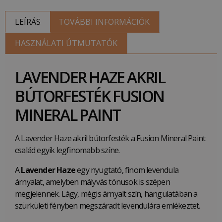
LEÍRÁS
TOVÁBBI INFORMÁCIÓK
HASZNÁLATI ÚTMUTATÓK
LAVENDER HAZE AKRIL
BÚTORFESTÉK FUSION
MINERAL PAINT
A Lavender Haze akril bútorfesték a Fusion Mineral Paint
család egyik legfinomabb színe.
A
Lavender Haze
egy nyugtató, finom levendula
árnyalat, amelyben mályvás tónusok is szépen
megjelennek. Lágy, mégis árnyalt szín, hangulatában a
szürkületi fényben megszáradt levendulára emlékeztet.