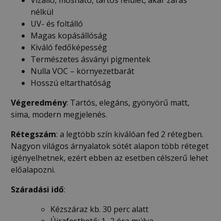
nélkül
UV- és foltálló
Magas kopásállóság
Kiváló fedőképesség
Természetes ásványi pigmentek
Nulla VOC – környezetbarát
Hosszú eltarthatóság
Végeredmény
: Tartós, elegáns, gyönyörű matt,
sima, modern megjelenés.
Rétegszám
: a legtöbb szín kiválóan fed 2 rétegben.
Nagyon világos árnyalatok sötét alapon több réteget
igényelhetnek, ezért ebben az esetben célszerű lehet
előalapozni.
Száradási idő
:
Kézszáraz kb. 30 perc alatt
Újrafesthető: 1–2 óra múlva