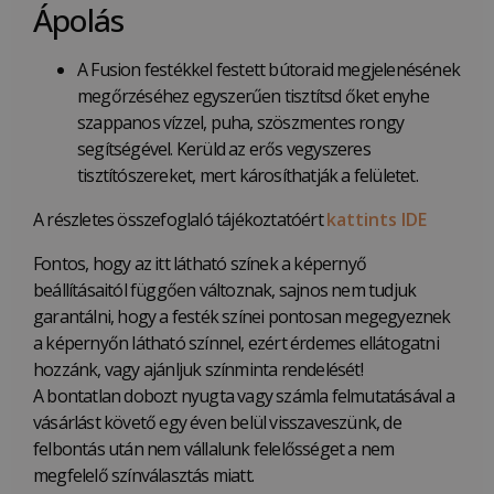
Ápolás
A Fusion festékkel festett bútoraid megjelenésének
megőrzéséhez egyszerűen tisztítsd őket enyhe
szappanos vízzel, puha, szöszmentes rongy
segítségével. Kerüld az erős vegyszeres
tisztítószereket, mert károsíthatják a felületet.
A részletes összefoglaló tájékoztatóért
kattints IDE
Fontos, hogy az itt látható színek a képernyő
beállításaitól függően változnak, sajnos nem tudjuk
garantálni, hogy a festék színei pontosan megegyeznek
a képernyőn látható színnel, ezért érdemes ellátogatni
hozzánk, vagy ajánljuk színminta rendelését!
A bontatlan dobozt nyugta vagy számla felmutatásával a
vásárlást követő egy éven belül visszaveszünk, de
felbontás után nem vállalunk felelősséget a nem
megfelelő színválasztás miatt.