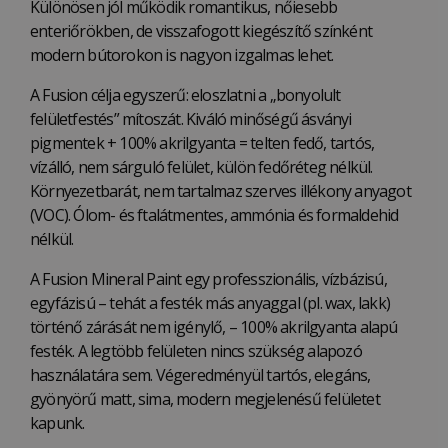
Különösen jól működik romantikus, nőiesebb
enteriőrökben, de visszafogott kiegészítő színként
modern bútorokon is nagyon izgalmas lehet.
A Fusion célja egyszerű: eloszlatni a „bonyolult
felületfestés” mítoszát. Kiváló minőségű ásványi
pigmentek + 100% akrilgyanta = telten fedő, tartós,
vízálló, nem sárguló felület, külön fedőréteg nélkül.
Környezetbarát, nem tartalmaz szerves illékony anyagot
(VOC). Ólom- és ftalátmentes, ammónia és formaldehid
nélkül.
A Fusion Mineral Paint egy professzionális, vízbázisú,
egyfázisú – tehát a festék más anyaggal (pl. wax, lakk)
történő zárását nem igénylő, – 100% akrilgyanta alapú
festék. A legtöbb felületen nincs szükség alapozó
használatára sem. Végeredményül tartós, elegáns,
gyönyörű matt, sima, modern megjelenésű felületet
kapunk.