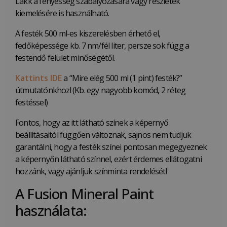
Lakk a fényesség szabályozására vagy részletek
kiemelésére is használható.
A festék 500 ml-es kiszerelésben érhető el,
fedőképessége kb. 7 nm/fél liter, persze sok függ a
festendő felület minőségétől.
Kattints IDE
a “Mire elég 500 ml (1 pint) festék?”
útmutatónkhoz! (Kb. egy nagyobb komód, 2 réteg
festéssel)
Fontos, hogy az itt látható színek a képernyő
beállításaitól függően változnak, sajnos nem tudjuk
garantálni, hogy a festék színei pontosan megegyeznek
a képernyőn látható színnel, ezért érdemes ellátogatni
hozzánk, vagy ajánljuk színminta rendelését!
A Fusion Mineral Paint
használata: