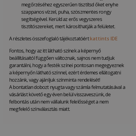
megőrzéséhez egyszerűen tisztítsd őket enyhe
szappanos vízzel, puha, szöszmentes rongy
segítségével. Kerüld az erős vegyszeres
tisztítószereket, mert károsíthatják a felületet.
A részletes összefoglaló tájékoztatóért
kattints IDE
Fontos, hogy az itt látható színek a képernyő
beállításaitól függően változnak, sajnos nem tudjuk
garantálni, hogy a festék színei pontosan megegyeznek
a képernyőn látható színnel, ezért érdemes ellátogatni
hozzánk, vagy ajánljuk színminta rendelését!
A bontatlan dobozt nyugta vagy számla felmutatásával a
vásárlást követő egy éven belül visszaveszünk, de
felbontás után nem vállalunk felelősséget a nem
megfelelő színválasztás miatt.