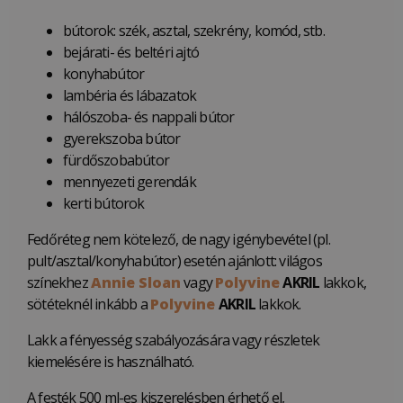
bútorok: szék, asztal, szekrény, komód, stb.
bejárati- és beltéri ajtó
konyhabútor
lambéria és lábazatok
hálószoba- és nappali bútor
gyerekszoba bútor
fürdőszobabútor
mennyezeti gerendák
kerti bútorok
Fedőréteg nem kötelező, de nagy igénybevétel (pl.
pult/asztal/konyhabútor) esetén ajánlott: világos
színekhez
Annie Sloan
vagy
Polyvine
AKRIL
lakkok,
sötéteknél inkább a
Polyvine
AKRIL
lakkok.
Lakk a fényesség szabályozására vagy részletek
kiemelésére is használható.
A festék 500 ml-es kiszerelésben érhető el,