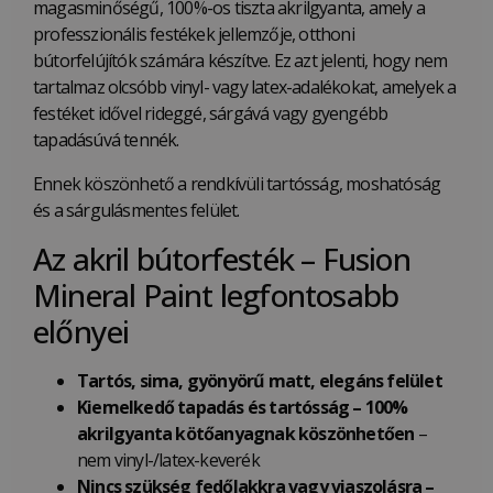
magasminőségű, 100%-os tiszta akrilgyanta, amely a
professzionális festékek jellemzője, otthoni
bútorfelújítók számára készítve. Ez azt jelenti, hogy nem
tartalmaz olcsóbb vinyl- vagy latex-adalékokat, amelyek a
festéket idővel rideggé, sárgává vagy gyengébb
tapadásúvá tennék.
Ennek köszönhető a rendkívüli tartósság, moshatóság
és a sárgulásmentes felület.
Az akril bútorfesték – Fusion
Mineral Paint legfontosabb
előnyei
Tartós, sima, gyönyörű matt, elegáns
felület
Kiemelkedő tapadás és tartósság – 100%
akrilgyanta kötőanyagnak köszönhetően
–
nem vinyl-/latex-keverék
Nincs szükség fedőlakkra vagy viaszolásra –