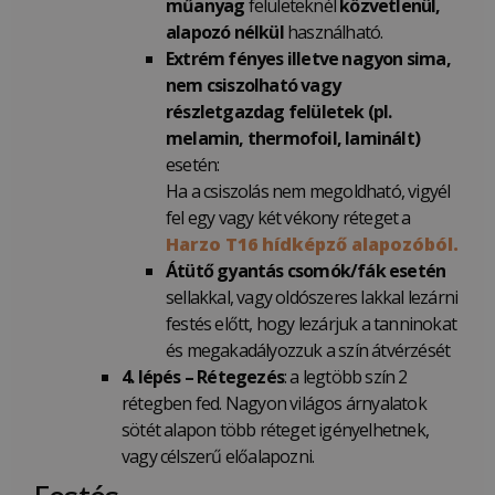
műanyag
felületeknél
közvetlenül,
alapozó nélkül
használható.
Extrém fényes illetve nagyon sima,
nem csiszolható vagy
részletgazdag felületek (pl.
melamin, thermofoil, laminált)
esetén:
Ha a csiszolás nem megoldható, vigyél
fel egy vagy két vékony réteget a
Harzo T16 hídképző alapozóból.
Átütő gyantás csomók/fák esetén
sellakkal, vagy oldószeres lakkal lezárni
festés előtt, hogy lezárjuk a tanninokat
és megakadályozzuk a szín átvérzését
4. lépés – Rétegezés
: a legtöbb szín 2
rétegben fed. Nagyon világos árnyalatok
sötét alapon több réteget igényelhetnek,
vagy célszerű előalapozni.