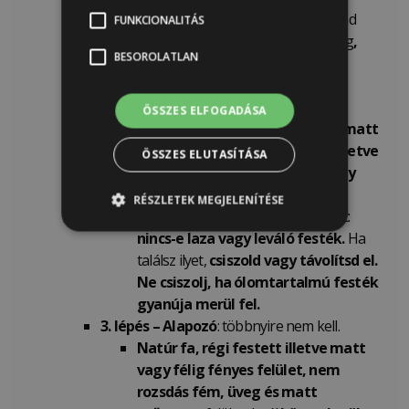
Ha tisztítás után még mindig marad
FUNKCIONALITÁS
wax, polírozószer vagy olajos réteg
,
BESOROLATLAN
szagtalan lakkbenzin higító
segítségével
távolítsd el a
maradványokat.
ÖSSZES ELFOGADÁSA
Régi,
már málló
, pergő festés,
matt
vagy selyemfényű felülettel, illetve
ÖSSZES ELUTASÍTÁSA
nem rozsdásodó fém, üveg vagy
tompa műanyag esetén:
RÉSZLETEK MEGJELENÍTÉSE
Tisztítás után ellenőrizd a felületet:
nincs-e laza vagy leváló festék.
Ha
találsz ilyet,
csiszold vagy távolítsd el.
Ne csiszolj, ha ólomtartalmú festék
gyanúja merül fel.
3. lépés – Alapozó
: többnyire nem kell.
Natúr fa, régi festett illetve matt
vagy félig fényes felület, nem
rozsdás fém, üveg és matt