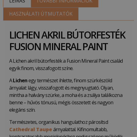
LEÍRÁS
TOVÁBBI INFORMÁCIÓK
HASZNÁLATI ÚTMUTATÓK
LICHEN AKRIL BÚTORFESTÉK
FUSION MINERAL PAINT
A Lichen akril bútorfesték a Fusion Mineral Paint család
egyik finom, visszafogott színe.
A
Lichen
egy természet ihlette, finom szürkészöld
árnyalat: lágy, visszafogott és megnyugtató. Olyan,
mintha a halvány szürke, a moha és a zsálya találkozna
benne – hűvös tónusú, mégis összetett és nagyon
elegáns szín.
Természetes, organikus hangulathoz párosítsd
Cathedral Taupe
árnyalattal. Kifinomultabb,
kontrasztosabb megjelenéshez pedig szépen működik