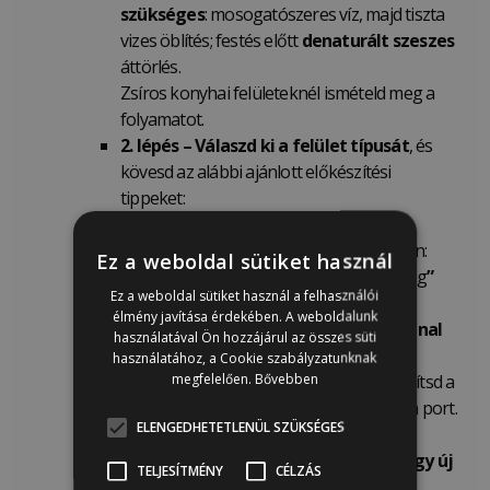
szükséges
: mosogatószeres víz, majd tiszta
vizes öblítés; festés előtt
denaturált szeszes
áttörlés.
Zsíros konyhai felületeknél ismételd meg a
folyamatot.
2. lépés –
Válaszd ki a felület típusát
, és
kövesd az alábbi ajánlott előkészítési
tippeket:
Magas fényű felületek
(festett,
lakkozott vagy lakkal kezelt) esetén:
Ez a weboldal sütiket használ
Finoman
csiszold át „
scuff sanding
”
Ez a weboldal sütiket használ a felhasználói
(érdesítés,
„
bolyhosítás”)
220-as
élmény javítása érdekében. A weboldalunk
szemcseméretű csiszolóvászonnal
használatával Ön hozzájárul az összes süti
vagy csiszolószivaccsal
, a fa
használatához, a Cookie szabályzatunknak
megfelelően.
Bővebben
erezetének irányában, hogy tompítsd a
fényt. A csiszolás után távolítsd el a port.
ELENGEDHETETLENÜL SZÜKSÉGES
Puha wax-szal, szilikonos
bútorápolóval kezelt felület vagy új
TELJESÍTMÉNY
CÉLZÁS
fém esetén: