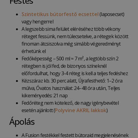
Festés
Szintetikus bútorfestő ecsettel
(laposecset)
vagy hengerrel
A legszebb sima felület eléréséhez több vékony
réteget fessünk, nem túlecsetelve, a rétegek között
finoman átcsiszolva még simább végeredményt
érhetünk el
Fedőképesség – 500 ml ≈ 7 m², a legtöbb szín 2
rétegben is jól fed, de bizonyos színeknél
előfordulhat, hogy 3-4 réteg is kell a teljes fedéshez
Kézszáraz kb. 30 perc alatt, Újrafesthető: 1–2 óra
múlva, Óvatos használat: 24–48 óra után, Teljes
kikeményedés: 21 nap
Fedőréteg nem kötelező, de nagy igénybevétel
esetén ajánlott (
Polyvine AKRIL lakkok
)
Ápolás
A Fusion festékkel festett bútoraid megjelenésének