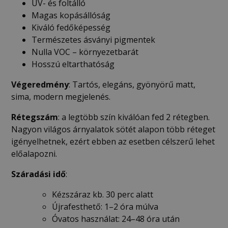
UV- és foltálló
Magas kopásállóság
Kiváló fedőképesség
Természetes ásványi pigmentek
Nulla VOC – környezetbarát
Hosszú eltarthatóság
Végeredmény
: Tartós, elegáns, gyönyörű matt,
sima, modern megjelenés.
Rétegszám
: a legtöbb szín kiválóan fed 2 rétegben.
Nagyon világos árnyalatok sötét alapon több réteget
igényelhetnek, ezért ebben az esetben célszerű lehet
előalapozni.
Száradási idő
:
Kézszáraz kb. 30 perc alatt
Újrafesthető: 1–2 óra múlva
Óvatos használat: 24–48 óra után