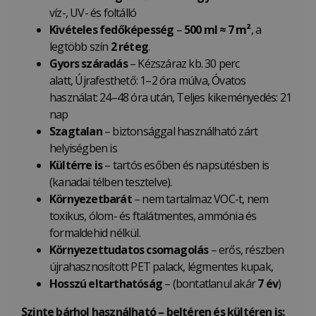
víz-, UV- és foltálló
Kivételes fedőképesség
–
500 ml ≈ 7 m²
, a
legtöbb szín
2 réteg
.
Gyors száradás
– Kézszáraz kb. 30 perc
alatt, Újrafesthető: 1–2 óra múlva, Óvatos
használat: 24–48 óra után, Teljes kikeményedés: 21
nap
Szagtalan
– biztonsággal használható zárt
helyiségben is
Kültérre is
– tartós esőben és napsütésben is
(kanadai télben tesztelve).
Környezetbarát
– nem tartalmaz VOC-t, nem
toxikus, ólom- és ftalátmentes, ammónia és
formaldehid nélkül.
Környezettudatos csomagolás
– erős, részben
újrahasznosított PET palack, légmentes kupak,
Hosszú eltarthatóság
– (bontatlanul akár
7 év
)
Szinte bárhol használható – beltéren és kültéren is: