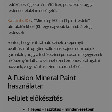
fedőképessége kb. 7 nm/fél liter, persze sok függ a
festendő felület minőségétől.
Kattints IDE
a “Mire elég 500 ml (1 pint) festék?”
útmutatónkhoz! (Kb. egy nagyobb komód, 2 réteg
festéssel)
Fontos, hogy az itt látható színek a képernyő
beállításaitól függően változnak, sajnos nem tudjuk
garantálni, hogy a festék színei pontosan megegyeznek
a képernyőn látható színnel, ezért érdemes ellátogatni
hozzánk, vagy ajánljuk színminta rendelését!
A Fusion Mineral Paint
használata:
Felület előkészítés
1. lépés – Tisztítás – minden esetben