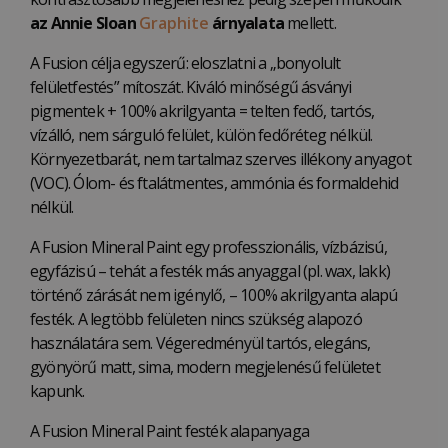
az Annie Sloan
Graphite
árnyalata
mellett.
A Fusion célja egyszerű: eloszlatni a „bonyolult
felületfestés” mítoszát. Kiváló minőségű ásványi
pigmentek + 100% akrilgyanta = telten fedő, tartós,
vízálló, nem sárguló felület, külön fedőréteg nélkül.
Környezetbarát, nem tartalmaz szerves illékony anyagot
(VOC). Ólom- és ftalátmentes, ammónia és formaldehid
nélkül.
A Fusion Mineral Paint egy professzionális, vízbázisú,
egyfázisú – tehát a festék más anyaggal (pl. wax, lakk)
történő zárását nem igénylő, – 100% akrilgyanta alapú
festék. A legtöbb felületen nincs szükség alapozó
használatára sem. Végeredményül tartós, elegáns,
gyönyörű matt, sima, modern megjelenésű felületet
kapunk.
A Fusion Mineral Paint festék alapanyaga