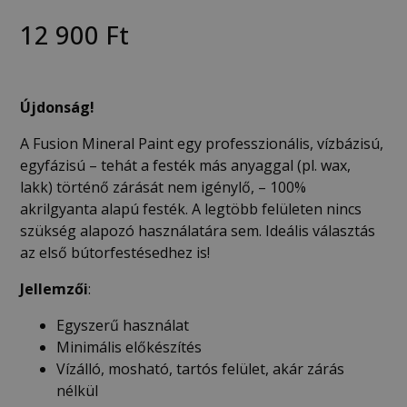
12 900
Ft
Újdonság!
A Fusion Mineral Paint egy professzionális, vízbázisú,
egyfázisú – tehát a festék más anyaggal (pl. wax,
lakk) történő zárását nem igénylő, – 100%
akrilgyanta alapú festék. A legtöbb felületen nincs
szükség alapozó használatára sem. Ideális választás
az első bútorfestésedhez is!
Jellemzői
:
Egyszerű használat
Minimális előkészítés
Vízálló, mosható, tartós felület, akár zárás
nélkül