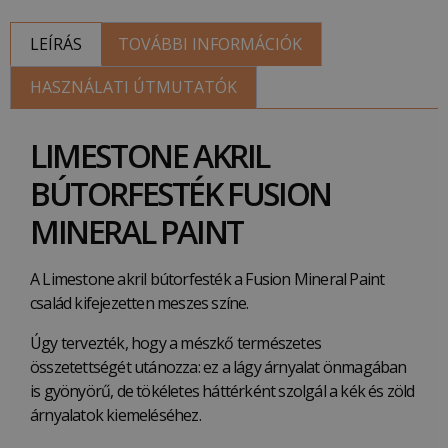
LEÍRÁS
TOVÁBBI INFORMÁCIÓK
HASZNÁLATI ÚTMUTATÓK
LIMESTONE AKRIL
BÚTORFESTÉK FUSION
MINERAL PAINT
A Limestone akril bútorfesték a Fusion Mineral Paint
család kifejezetten meszes színe.
Úgy tervezték, hogy a mészkő természetes
összetettségét utánozza: ez a lágy árnyalat önmagában
is gyönyörű, de tökéletes háttérként szolgál a kék és zöld
árnyalatok kiemeléséhez.