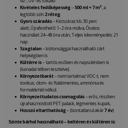
víz-, UV- és foltálló
Kivételes fedőképesség
–
500 ml ≈ 7 m²
, a
legtöbb szín
2 réteg
.
Gyors száradás
– Kézszáraz kb. 30 perc
alatt, Újrafesthető: 1–2 óra múlva, Óvatos
használat: 24–48 óra után, Teljes kikeményedés: 21
nap
Szagtalan
– biztonsággal használható zárt
helyiségben is
Kültérre is
– tartós esőben és napsütésben is
(kanadai télben tesztelve).
Környezetbarát
– nem tartalmaz VOC-t, nem
toxikus, ólom- és ftalátmentes, ammónia és
formaldehid nélkül.
Környezettudatos csomagolás
– erős, részben
újrahasznosított PET palack, légmentes kupak,
Hosszú eltarthatóság
– (bontatlanul akár
7 év
)
Szinte bárhol használható – beltéren és kültéren is: