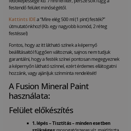
fedőképessége kb. 7 nm/fél liter, persze sok függ a
festendő felület minőségétől.
Kattints IDE
a “Mire elég 500 ml (1 pint) festék?”
útmutatónkhoz! (Kb. egy nagyobb komód, 2 réteg
festéssel)
Fontos, hogy az itt látható színek a képernyő
beállításaitól függően változnak, sajnos nem tudjuk
garantálni, hogy a festék színei pontosan megegyeznek
a képernyőn látható színnel, ezért érdemes ellátogatni
hozzánk, vagy ajánljuk színminta rendelését!
A Fusion Mineral Paint
használata:
Felület előkészítés
1. lépés – Tisztítás – minden esetben
szükséges
: mosogatószeres víz, majd tiszta