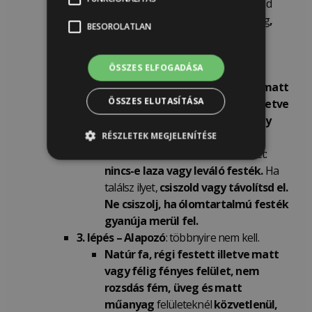
Ha tisztítás után még mindig marad
wax, polírozószer vagy olajos réteg
,
BESOROLATLAN
szagtalan lakkbenzin higító
segítségével
távolítsd el a
ÖSSZES ELFOGADÁSA
maradványokat.
Régi,
már málló
, pergő festés,
matt
ÖSSZES ELUTASÍTÁSA
vagy selyemfényű felülettel, illetve
nem rozsdásodó fém, üveg vagy
tompa műanyag esetén:
RÉSZLETEK MEGJELENÍTÉSE
Tisztítás után ellenőrizd a felületet:
nincs-e laza vagy leváló festék.
Ha
találsz ilyet,
csiszold vagy távolítsd el.
Ne csiszolj, ha ólomtartalmú festék
gyanúja merül fel.
3. lépés – Alapozó
: többnyire nem kell.
Natúr fa, régi festett illetve matt
vagy félig fényes felület, nem
rozsdás fém, üveg és matt
műanyag
felületeknél
közvetlenül,