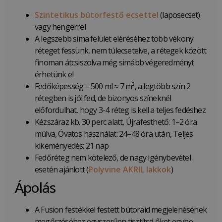
Szintetikus bútorfestő ecsettel
(laposecset)
vagy hengerrel
A legszebb sima felület eléréséhez több vékony
réteget fessünk, nem túlecsetelve, a rétegek között
finoman átcsiszolva még simább végeredményt
érhetünk el
Fedőképesség – 500 ml ≈ 7 m², a legtöbb szín 2
rétegben is jól fed, de bizonyos színeknél
előfordulhat, hogy 3-4 réteg is kell a teljes fedéshez
Kézszáraz kb. 30 perc alatt, Újrafesthető: 1–2 óra
múlva, Óvatos használat: 24–48 óra után, Teljes
kikeményedés: 21 nap
Fedőréteg nem kötelező, de nagy igénybevétel
esetén ajánlott (
Polyvine AKRIL lakkok
)
Ápolás
A Fusion festékkel festett bútoraid megjelenésének
megőrzéséhez egyszerűen tisztítsd őket enyhe