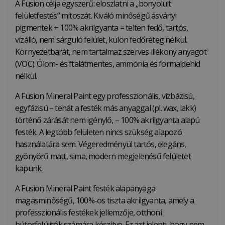
A Fusion célja egyszerű: eloszlatni a „bonyolult
felületfestés” mítoszát. Kiváló minőségű ásványi
pigmentek + 100% akrilgyanta = telten fedő, tartós,
vízálló, nem sárguló felület, külön fedőréteg nélkül.
Környezetbarát, nem tartalmaz szerves illékony anyagot
(VOC). Ólom- és ftalátmentes, ammónia és formaldehid
nélkül.
A Fusion Mineral Paint egy professzionális, vízbázisú,
egyfázisú – tehát a festék más anyaggal (pl. wax, lakk)
történő zárását nem igénylő, – 100% akrilgyanta alapú
festék. A legtöbb felületen nincs szükség alapozó
használatára sem. Végeredményül tartós, elegáns,
gyönyörű matt, sima, modern megjelenésű felületet
kapunk.
A Fusion Mineral Paint festék alapanyaga
magasminőségű, 100%-os tiszta akrilgyanta, amely a
professzionális festékek jellemzője, otthoni
bútorfelújítók számára készítve. Ez azt jelenti, hogy nem