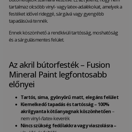
tartalmaz olcsóbb vinyl- vagy latex-adalékokat, amelyek a
festéket idővel rideggé, sárgává vagy gyengébb
tapadásúvá tennék.
Ennek köszönhető a rendkívüli tartósság, moshatóság
és a sárgulásmentes felület.
Az akril bútorfesték – Fusion
Mineral Paint legfontosabb
előnyei
Tartós, sima, gyönyörű matt, elegáns
felület
Kiemelkedő tapadás és tartósság – 100%
akrilgyanta kötőanyagnak köszönhetően
–
nem vinyl-/latex-keverék
Nincs szükség fedőlakkra vagy viaszolásra –