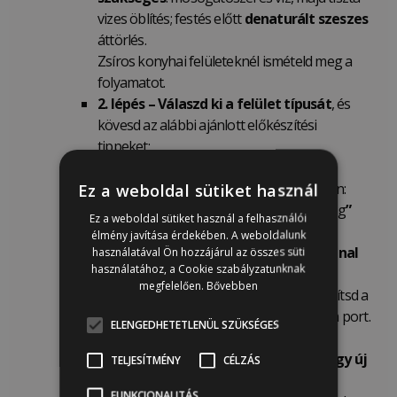
vizes öblítés; festés előtt
denaturált szeszes
áttörlés.
Zsíros konyhai felületeknél ismételd meg a
folyamatot.
2. lépés –
Válaszd ki a felület típusát
, és
kövesd az alábbi ajánlott előkészítési
tippeket:
Magas fényű felületek
(festett,
lakkozott vagy lakkal kezelt) esetén:
Ez a weboldal sütiket használ
Finoman
csiszold át „
scuff sanding
”
Ez a weboldal sütiket használ a felhasználói
(érdesítés,
„
bolyhosítás”)
220-as
élmény javítása érdekében. A weboldalunk
szemcseméretű csiszolóvászonnal
használatával Ön hozzájárul az összes süti
használatához, a Cookie szabályzatunknak
vagy csiszolószivaccsal
, a fa
megfelelően.
Bővebben
erezetének irányában, hogy tompítsd a
fényt. A csiszolás után távolítsd el a port.
ELENGEDHETETLENÜL SZÜKSÉGES
Puha wax-szal, szilikonos
bútorápolóval kezelt felület vagy új
TELJESÍTMÉNY
CÉLZÁS
fém esetén:
FUNKCIONALITÁS