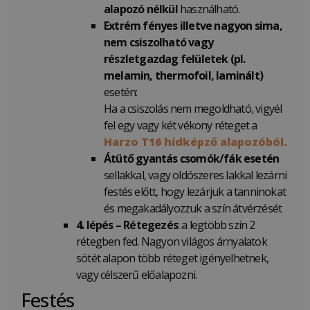
alapozó nélkül
használható.
Extrém fényes illetve nagyon sima,
nem csiszolható vagy
részletgazdag felületek (pl.
melamin, thermofoil, laminált)
esetén:
Ha a csiszolás nem megoldható, vigyél
fel egy vagy két vékony réteget a
Harzo T16 hídképző alapozóból.
Átütő gyantás csomók/fák esetén
sellakkal, vagy oldószeres lakkal lezárni
festés előtt, hogy lezárjuk a tanninokat
és megakadályozzuk a szín átvérzését
4. lépés – Rétegezés
: a legtöbb szín 2
rétegben fed. Nagyon világos árnyalatok
sötét alapon több réteget igényelhetnek,
vagy célszerű előalapozni.
Festés