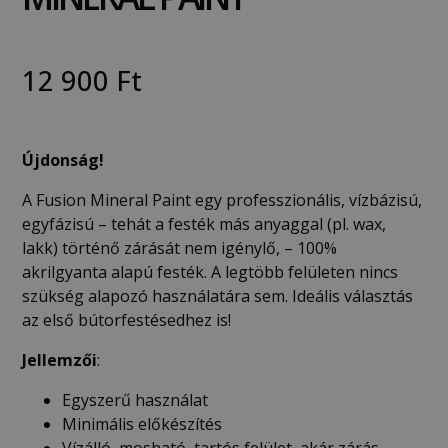
12 900
Ft
Újdonság!
A Fusion Mineral Paint egy professzionális, vízbázisú,
egyfázisú – tehát a festék más anyaggal (pl. wax,
lakk) történő zárását nem igénylő, – 100%
akrilgyanta alapú festék. A legtöbb felületen nincs
szükség alapozó használatára sem. Ideális választás
az első bútorfestésedhez is!
Jellemzői
:
Egyszerű használat
Minimális előkészítés
Vízálló, mosható, tartós felület, akár zárás