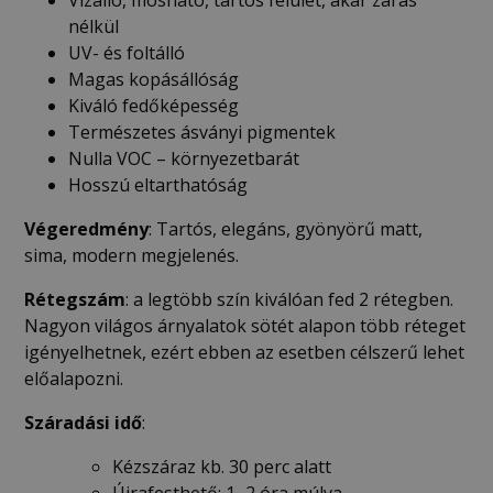
nélkül
UV- és foltálló
Magas kopásállóság
Kiváló fedőképesség
Természetes ásványi pigmentek
Nulla VOC – környezetbarát
Hosszú eltarthatóság
Végeredmény
: Tartós, elegáns, gyönyörű matt,
sima, modern megjelenés.
Rétegszám
: a legtöbb szín kiválóan fed 2 rétegben.
Nagyon világos árnyalatok sötét alapon több réteget
igényelhetnek, ezért ebben az esetben célszerű lehet
előalapozni.
Száradási idő
:
Kézszáraz kb. 30 perc alatt
Újrafesthető: 1–2 óra múlva