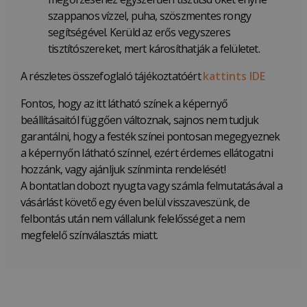
szappanos vízzel, puha, szöszmentes rongy
segítségével. Kerüld az erős vegyszeres
tisztítószereket, mert károsíthatják a felületet.
A részletes összefoglaló tájékoztatóért
kattints IDE
Fontos, hogy az itt látható színek a képernyő
beállításaitól függően változnak, sajnos nem tudjuk
garantálni, hogy a festék színei pontosan megegyeznek
a képernyőn látható színnel, ezért érdemes ellátogatni
hozzánk, vagy ajánljuk színminta rendelését!
A bontatlan dobozt nyugta vagy számla felmutatásával a
vásárlást követő egy éven belül visszaveszünk, de
felbontás után nem vállalunk felelősséget a nem
megfelelő színválasztás miatt.