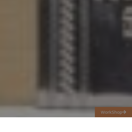
WorkShop