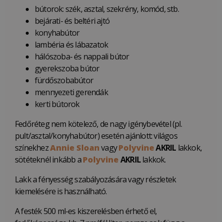
bútorok: szék, asztal, szekrény, komód, stb.
bejárati- és beltéri ajtó
konyhabútor
lambéria és lábazatok
hálószoba- és nappali bútor
gyerekszoba bútor
fürdőszobabútor
mennyezeti gerendák
kerti bútorok
Fedőréteg nem kötelező, de nagy igénybevétel (pl.
pult/asztal/konyhabútor) esetén ajánlott: világos
színekhez
Annie Sloan
vagy
Polyvine
AKRIL
lakkok,
sötéteknél inkább a
Polyvine
AKRIL
lakkok.
Lakk a fényesség szabályozására vagy részletek
kiemelésére is használható.
A festék 500 ml-es kiszerelésben érhető el,