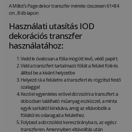
A Millot’s Page dekor transzfer mérete: összesen 61×84
cm , 8 db lapon
Használati utasítás IOD
dekorációs transzfer
használatához:
Vedd le óvatosan a fólia mögött levő, védő papírt.
Vidd a transzfert tartalmazó fóliát a felület fölé és
állítsd be a kívánt helyzetbe
Helyezd rá a felületre a transzfert és rögzítsd festő
szalaggal
Kezd el egyenletes erővel dörzsölni a transzfert a
dobozban található műanyag eszközzel, a minta
egyik sarkától kiindulva, amíg az eltávolodik a
fóliától és odaragad a felülethez.
Folytasd a dörzsölést keresztirányba is, az egész
transzferen. Amennyiben eltávolítás után