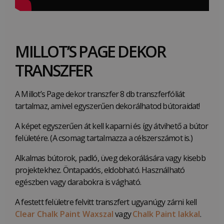
MILLOT’S PAGE DEKOR
TRANSZFER
A Millot’s Page dekor transzfer 8 db transzferfóliát
tartalmaz, amivel egyszerűen dekorálhatod bútoraidat!
A képet egyszerűen át kell kaparni és így átvihető a bútor
felületére. (A csomag tartalmazza a célszerszámot is.)
Alkalmas bútorok, padló, üveg dekorálására vagy kisebb
projektekhez. Öntapadós, eldobható. Használható
egészben vagy darabokra is vágható.
A festett felületre felvitt transzfert ugyanúgy zárni kell
Clear Chalk Paint Waxszal
vagy
Chalk Paint lakkal
.