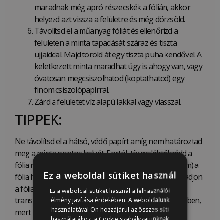
maradnak még apró részecskék a fólián, akkor
helyezd azt vissza a felületre és még dörzsöld.
Távolítsd el a műanyag fóliát és ellenőrizd a
felületen a minta tapadását száraz és tiszta
ujjaiddal. Majd töröld át egy tiszta puha kendővel. A
keletkezett minta maradhat úgy is ahogy van, vagy
óvatosan megcsiszolhatod (koptathatod) egy
finom csiszolópapírral.
Zárd a felületet víz alapú lakkal vagy viasszal.
TIPPEK:
Ne távolítsd el a hátsó, védő papírt amíg nem határoztad
meg a minta pontos helyét. Portól, törmeléktől védd a
fólia ragacsos hátát. Ne érj semmivel (az ujjaiddal sem) a
Ez a weboldal sütiket használ
fólia hátán levő felülethez. Kerüld el, hogy összeragadjon
a fólia háta (például ne dolgozz szélben). Ne tárold a
Ez a weboldal sütiket használ a felhasználói
transzfert extrém melegben vagy nedves környezetben,
élmény javítása érdekében. A weboldalunk
használatával Ön hozzájárul az összes süti
mert mindezek befolyásolhatják a tapadását.
használatához, a Cookie szabályzatunknak