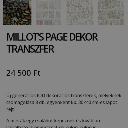
MILLOT’S PAGE DEKOR
TRANSZFER
24 500
Ft
Új generációs IOD dekorációs transzferek, melyeknek
csomagolása 8 db, egyenként kb. 30×40 cm-es lapot
rejt!
A minták egy családot képeznek és kiválóan
variálhatóak egymással, de külön-külön is