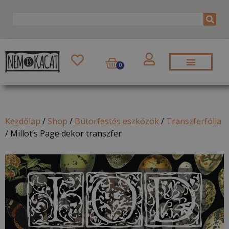
0
Kezdőlap
/
Shop
/
Bútorfestés eszközök
/
Transzferfólia
/
Millot’s Page dekor transzfer