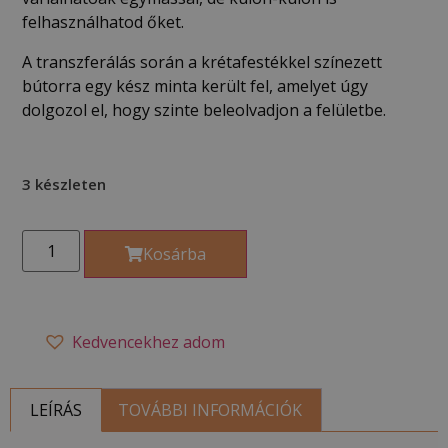
felhasználhatod őket.
A transzferálás során a krétafestékkel színezett
bútorra egy kész minta került fel, amelyet úgy
dolgozol el, hogy szinte beleolvadjon a felületbe.
3 készleten
Kosárba
Kedvencekhez adom
LEÍRÁS
TOVÁBBI INFORMÁCIÓK