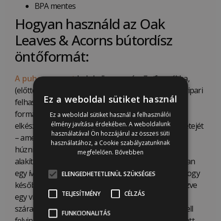
BPA mentes
Hogyan használd az Oak
Leaves & Acorns bútordísz
öntőformát:
A puha agyagot
bele kell „gyurmázni” a formákba,
(előtte érdemes esetleg kicsit hintőporral, élelmiszeripari
Ez a weboldal sütiket használ
felhasználásnál liszttel, porcukorral picit beszórni a
formát, hogy könnyebben kivehető legyen majd az
Ez a weboldal sütiket használ a felhasználói
élmény javítása érdekében. A weboldalunk
elkészült dekoráció). Ha belenyomkodtuk, akkor a tetejét
használatával Ön hozzájárul az összes süti
– amely az applikáció hátoldala lesz – egyenesre kell
használatához, a Cookie szabályzatunknak
húzni, majd óvatosan kifordítva a formából tovább
megfelelően.
Bővebben
alakítható! Például ebben az előformázott állapotában
egy íves részletre simítva pontosan úgy köt meg, ahogy
ELENGEDHETETLENÜL SZÜKSÉGES
később illeszteni kell. Sima felületű bútorlapra tervezve
TELJESÍTMÉNY
CÉLZÁS
egy vízszintes lapra kell helyezni, hogy egyenesre
száradjon, de még puha állapotában ragasztással kell
FUNKCIONALITÁS
felvinni a felületre, bútornál faragasztóval. Kis idő alatt