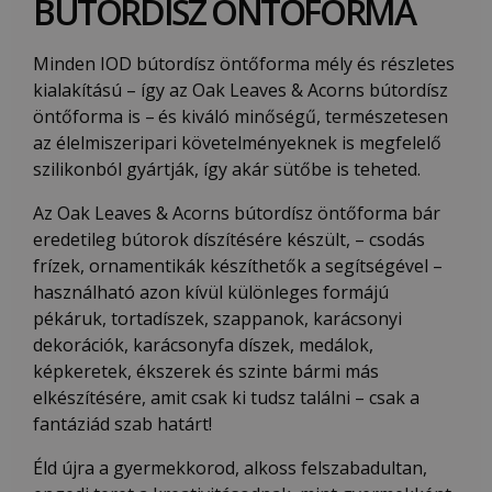
BÚTORDÍSZ ÖNTŐFORMA
Minden IOD bútordísz öntőforma mély és részletes
kialakítású – így az Oak Leaves & Acorns bútordísz
öntőforma is –
és kiváló minőségű, természetesen
az élelmiszeripari követelményeknek is megfelelő
szilikonból gyártják, így akár sütőbe is teheted.
Az Oak Leaves & Acorns bútordísz öntőforma bár
eredetileg bútorok díszítésére készült, – csodás
frízek, ornamentikák készíthetők a segítségével –
használható azon kívül különleges formájú
pékáruk, tortadíszek, szappanok, karácsonyi
dekorációk, karácsonyfa díszek, medálok,
képkeretek, ékszerek és szinte bármi más
elkészítésére, amit csak ki tudsz találni – csak a
fantáziád szab határt!
Éld újra a gyermekkorod, alkoss felszabadultan,