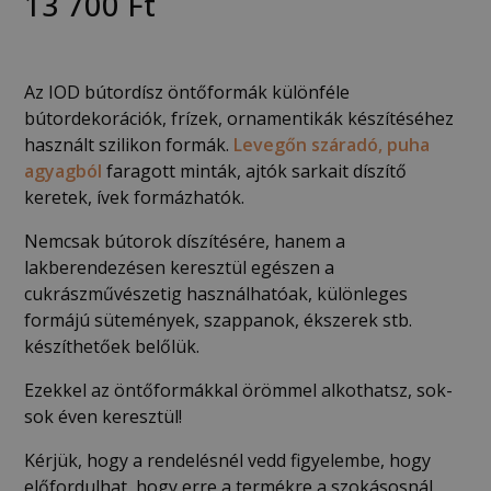
13 700
Ft
Az IOD bútordísz öntőformák különféle
bútordekorációk, frízek, ornamentikák készítéséhez
használt szilikon formák.
Levegőn száradó, puha
agyagból
faragott minták, ajtók sarkait díszítő
keretek, ívek formázhatók.
Nemcsak bútorok díszítésére, hanem a
lakberendezésen keresztül egészen a
cukrászművészetig használhatóak, különleges
formájú sütemények, szappanok, ékszerek stb.
készíthetőek belőlük.
Ezekkel az öntőformákkal örömmel alkothatsz, sok-
sok éven keresztül!
Kérjük, hogy a rendelésnél vedd figyelembe, hogy
előfordulhat, hogy erre a termékre a szokásosnál