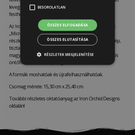
levegőn megszilárdulva a minta kikeményedik és
BESOROLATLAN
festhetővé válik.
ÖSSZES ELFOGADÁSA
Az Iron Orchid Designs (IOD) által szabadalmaztatott
„Micro-Rim” (mikro keret) segítségével gyönyörű és
ÖSSZES ELUTASÍTÁSA
részletgazdag öntvények alkothatóak, amelyeket szép,
tiszta élekkel lehet kiemelni a formákból. Ezzel
magyarázható, hogy miért szeretik az IOD dekorációs
RÉSZLETEK MEGJELENÍTÉSE
öntőformákat több iparágban is.
A formák moshatóak és újrafelhasználhatóak.
Csomag mérete: 15,30 cm x 25,40 cm.
További részletes oktatóanyag az Iron Orchid Designs
oldalán!