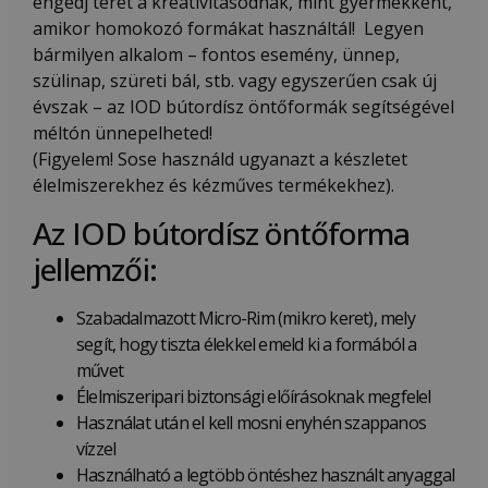
engedj teret a kreativitásodnak, mint gyermekként,
amikor homokozó formákat használtál! Legyen
bármilyen alkalom – fontos esemény, ünnep,
szülinap, szüreti bál, stb. vagy egyszerűen csak új
évszak – az IOD bútordísz öntőformák segítségével
méltón ünnepelheted!
(Figyelem! Sose használd ugyanazt a készletet
élelmiszerekhez és kézműves termékekhez).
Az IOD bútordísz öntőforma
jellemzői:
Szabadalmazott Micro-Rim (mikro keret), mely
segít, hogy tiszta élekkel emeld ki a formából a
művet
Élelmiszeripari biztonsági előírásoknak megfelel
Használat után el kell mosni enyhén szappanos
vízzel
Használható a legtöbb öntéshez használt anyaggal