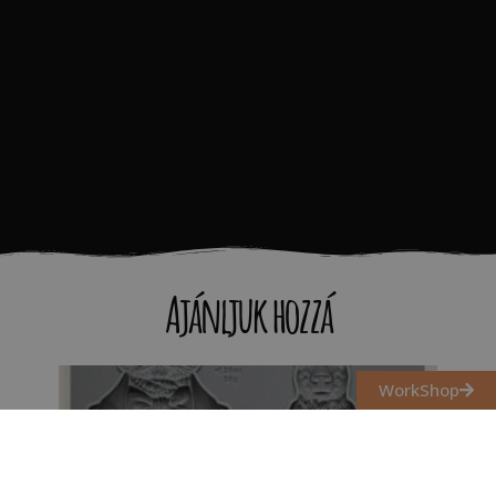
Ajánljuk hozzá
WorkShop