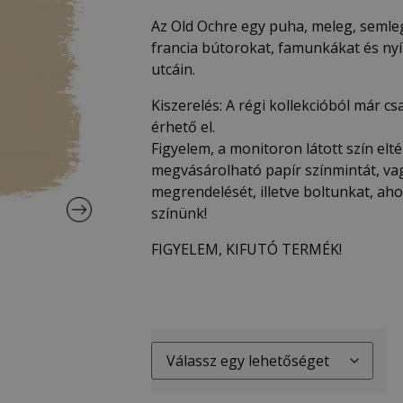
Az Old Ochre egy puha, meleg, semleg
francia bútorokat, famunkákat és nyíl
utcáin.
Kiszerelés: A régi kollekcióból már csa
érhető el.
Figyelem, a monitoron látott szín eltér
megvásárolható papír színmintát, vag
megrendelését, illetve boltunkat, a
színünk!
FIGYELEM, KIFUTÓ TERMÉK!