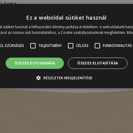
1,4 nm-t.
Ez a weboldal sütiket használ
függően változnak, sajnos nem tudjuk garantálni, hogy a festék sz
l sütiket használ a felhasználói élmény javítása érdekében. A weboldalunk has
árul az összes süti használatához, a Cookie szabályzatunknak megfelelően.
Bő
sebb kiszerelés rendelését! Boltunkban az összes szín megtekinthető
ÜL SZÜKSÉGES
TELJESÍTMÉNY
CÉLZÁS
FUNKCIONALITÁS
ínválasztás miatt. Köszönjük a megértést!
st követő egy éven belül visszaveszünk!
ÖSSZES ELFOGADÁSA
ÖSSZES ELUTASÍTÁSA
RÉSZLETEK MEGJELENÍTÉSE