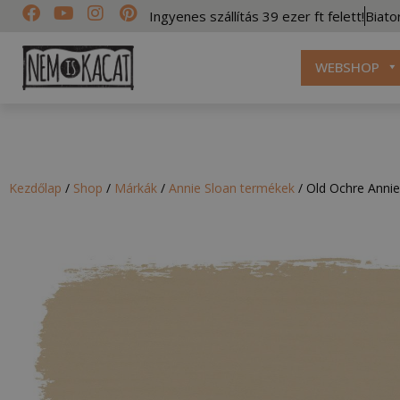
Ingyenes szállítás 39 ezer ft felett!
Biato
WEBSHOP
Kezdőlap
/
Shop
/
Márkák
/
Annie Sloan termékek
/
Old Ochre Annie 