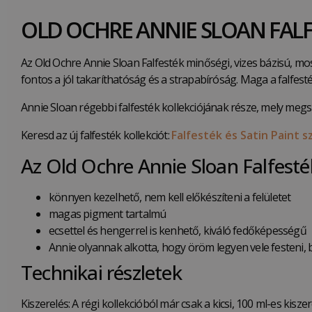
OLD OCHRE ANNIE SLOAN FALF
Az Old Ochre Annie Sloan Falfesték minőségi, vizes bázisú, mo
fontos a jól takaríthatóság és a strapabíróság. Maga a falfe
Annie Sloan régebbi falfesték kollekciójának része, mely me
Keresd az új falfesték kollekciót:
Falfesték és Satin Paint s
Az Old Ochre Annie Sloan Falfesté
könnyen kezelhető, nem kell előkészíteni a felületet
magas pigment tartalmú
ecsettel és hengerrel is kenhető, kiváló fedőképességű
Annie olyannak alkotta, hogy öröm legyen vele festeni, b
Technikai részletek
Kiszerelés: A régi kollekcióból már csak a kicsi, 100 ml-es kiszer