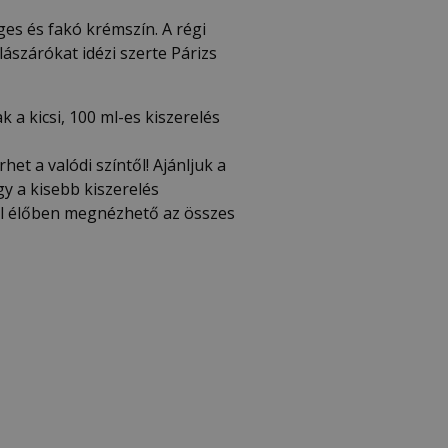
es és fakó krémszín. A régi
ászárókat idézi szerte Párizs
k a kicsi, 100 ml-es kiszerelés
het a valódi színtől! Ajánljuk a
y a kisebb kiszerelés
hol élőben megnézhető az összes