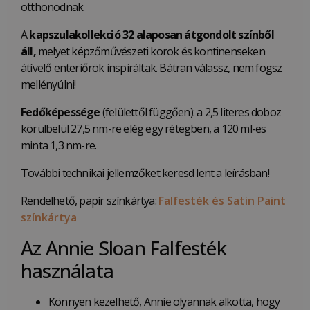
otthonodnak.
A
kapszulakollekció
32 alaposan átgondolt színből
áll,
melyet képzőművészeti korok és kontinenseken
átívelő enteriőrök inspiráltak. Bátran válassz, nem fogsz
mellényúlni!
Fedőképessége
(felülettől függően): a 2,5 literes doboz
körülbelül 27,5 nm-re elég egy rétegben, a 120 ml-es
minta 1,3 nm-re.
További technikai jellemzőket keresd lent a leírásban!
Rendelhető, papír színkártya:
Falfesték és Satin Paint
színkártya
Az Annie Sloan Falfesték
használata
Könnyen kezelhető, Annie olyannak alkotta, hogy