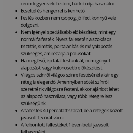
öröm legyen vele festeni, bárki tudja használni.
Ecsettel és hengerrel is kenhető.
Festés közben nem csöpög, jól fed, könnyű vele
dolgozni.
Nem igényel speciálisabb előkészítést, mint egy
normál falfesték. Nyers fal esetén a szokásos
tisztítás, simítás, portalanítás és mélyalapozás
szükséges, ami lezárja a pólusokat.
Ha meglévő, ép falat festünk át, nem igényel
alapozást, vagy különösebb előkészítést.
Világos színről világos színre festésénél akár egy
réteg is elegendő. Amennyiben sötét színről
szeretnénk világosra festeni, akkor ajánlott lehet
az alapozó használata, vagy több rétegre lesz
szükségünk.
A falfesték 40 perc alatt szárad, de a rétegek között
javasolt 1,5 órát várni.
A felbontott falfestéket 1 éven belül javasolt
felhasználni.