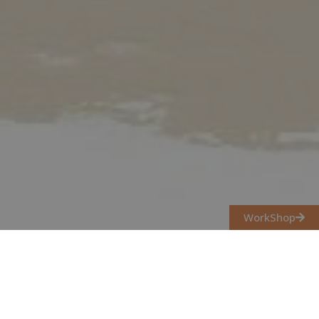
WorkShop
Ajánljuk hozzá