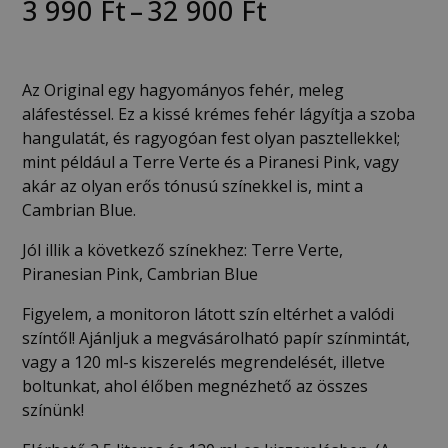
3 990
Ft
–
32 900
Ft
Az Original egy hagyományos fehér, meleg
aláfestéssel. Ez a kissé krémes fehér lágyítja a szoba
hangulatát, és ragyogóan fest olyan pasztellekkel;
mint például a Terre Verte és a Piranesi Pink, vagy
akár az olyan erős tónusú színekkel is, mint a
Cambrian Blue.
Jól illik a következő színekhez: Terre Verte,
Piranesian Pink, Cambrian Blue
Figyelem, a monitoron látott szín eltérhet a valódi
színtől! Ajánljuk a megvásárolható papír színmintát,
vagy a 120 ml-s kiszerelés megrendelését, illetve
boltunkat, ahol élőben megnézhető az összes
színünk!