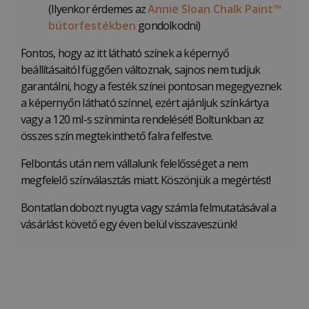
(Ilyenkor érdemes az
Annie Sloan Chalk Paint™
bútorfestékben
gondolkodni)
Fontos, hogy az itt látható színek a képernyő
beállításaitól függően változnak, sajnos nem tudjuk
garantálni, hogy a festék színei pontosan megegyeznek
a képernyőn látható színnel, ezért ajánljuk színkártya
vagy a 120 ml-s színminta rendelését! Boltunkban az
összes szín megtekinthető falra felfestve.
Felbontás után nem vállalunk felelősséget a nem
megfelelő színválasztás miatt. Köszönjük a megértést!
Bontatlan dobozt nyugta vagy számla felmutatásával a
vásárlást követő egy éven belül visszaveszünk!