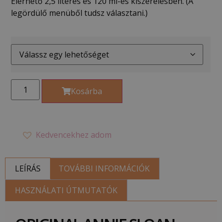
Elérhető 2,5 literes és 120 ml-es kiszerelésben. (A
legördülő menüből tudsz választani.)
Kosárba
Kedvencekhez adom
LEÍRÁS
TOVÁBBI INFORMÁCIÓK
HASZNÁLATI ÚTMUTATÓK