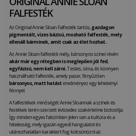
ORIGINAL ANNIE SLOAN
FALFESTÉK
Az Original Annie Sloan Falfesték tartós,
gazdagon
pigmentált, vizes bázisú, mosható falfesték, mely
ellenáll bárminek, amit csak az élet hozhat.
Az Annie Sloan falfesték mély, bársonyos színei révén
akár már egy rétegben is meglepően jól fed
,
egyfázisú, nem kell zárni.
Testes, sima, és könnyen
használható falfesték, amely pazar, fényűzően
bársonyos, matt hatást
eredményez egy leheletnyi
fénnyel.
A falfestékek minőségét Annie Sloannak a színek és
festékek terén szerzett évtizedes szakértelme biztosítja.
Így minden egyes falszínben jelen van a kultúra és a
hitelesség, mely igazán egyedi hangulatot és
utánozhatatlan karaktert fog kölcsönözni az