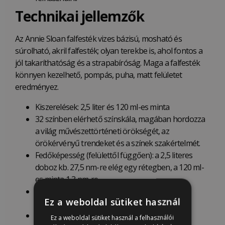
Technikai jellemzők
Az Annie Sloan falfesték vizes bázisú, mosható és
súrolható, akril falfesték; olyan terekbe is, ahol fontos a
jól takaríthatóság és a strapabíróság. Maga a falfesték
könnyen kezelhető, pompás, puha, matt felületet
eredményez.
Kiszerelések: 2,5 liter és 120 ml-es minta
32 színben elérhető színskála, magában hordozza
a világ művészettörténeti örökségét, az
örökérvényű trendeket és a színek szakértelmét.
Fedőképesség (felülettől függően): a 2,5 literes
doboz kb. 27,5 nm-re elég egy rétegben, a 120 ml-
es minta 1,3 nm-re.
Fényessége: matt (20% alatti fényvisszaverő
Ez a weboldal sütiket használ
képesség)
Egyfázisú formula, nincs szükség speciális
Ez a weboldal sütiket használ a felhasználói