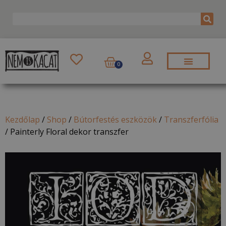
0
Kezdőlap
/
Shop
/
Bútorfestés eszközök
/
Transzferfólia
/
Painterly Floral dekor transzfer