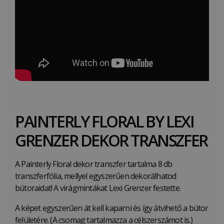
PAINTERLY FLORAL BY LEXI
GRENZER DEKOR TRANSZFER
A Painterly Floral dekor transzfer tartalma 8 db
transzferfólia, mellyel egyszerűen dekorálhatod
bútoraidat! A virágmintákat Lexi Grenzer festette.
A képet egyszerűen át kell kaparni és így átvihető a bútor
felületére. (A csomag tartalmazza a célszerszámot is.)