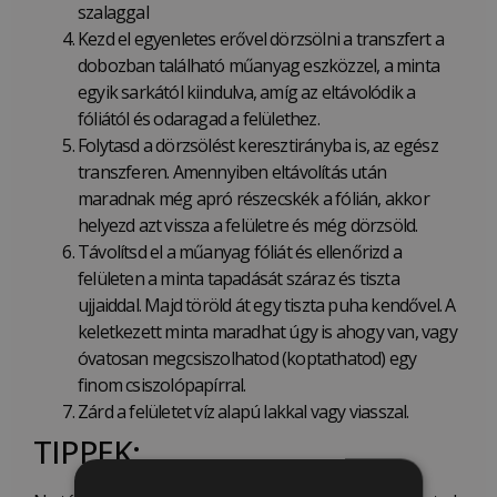
szalaggal
Kezd el egyenletes erővel dörzsölni a transzfert a
dobozban található műanyag eszközzel, a minta
egyik sarkától kiindulva, amíg az eltávolódik a
fóliától és odaragad a felülethez.
Folytasd a dörzsölést keresztirányba is, az egész
transzferen. Amennyiben eltávolítás után
maradnak még apró részecskék a fólián, akkor
helyezd azt vissza a felületre és még dörzsöld.
Távolítsd el a műanyag fóliát és ellenőrizd a
felületen a minta tapadását száraz és tiszta
ujjaiddal. Majd töröld át egy tiszta puha kendővel. A
keletkezett minta maradhat úgy is ahogy van, vagy
óvatosan megcsiszolhatod (koptathatod) egy
finom csiszolópapírral.
Zárd a felületet víz alapú lakkal vagy viasszal.
TIPPEK: