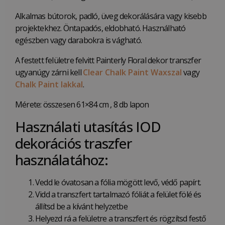
Alkalmas bútorok, padló, üveg dekorálására vagy kisebb
projektekhez. Öntapadós, eldobható. Használható
egészben vagy darabokra is vágható.
A festett felületre felvitt Painterly Floral dekor transzfer
ugyanúgy zárni kell
Clear Chalk Paint Waxszal
vagy
Chalk Paint lakkal
.
Mérete: összesen 61×84 cm , 8 db lapon
Használati utasítás IOD
dekorációs traszfer
használatához:
Vedd le óvatosan a fólia mögött levő, védő papírt.
Vidd a transzfert tartalmazó fóliát a felület fölé és
állítsd be a kívánt helyzetbe
Helyezd rá a felületre a transzfert és rögzítsd festő