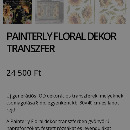
PAINTERLY FLORAL DEKOR
TRANSZFER
24 500
Ft
Új generációs IOD dekorációs transzferek, melyeknek
csomagolása 8 db, egyenként kb. 30×40 cm-es lapot
rejt!
A Painterly Floral dekor transzferben gyönyörű
napraforgókat, festett rózsákat és levendulákat