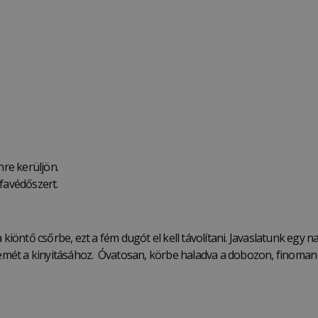
nre kerüljön.
 favédőszert.
kiöntő csőrbe, ezt a fém dugót el kell távolítani. Javaslatunk egy na
remét a kinyitásához. Óvatosan, körbe haladva a dobozon, finoman f