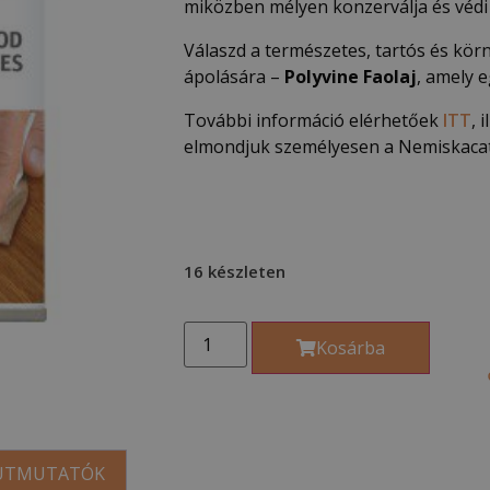
miközben mélyen konzerválja és védi a
Válaszd a természetes, tartós és kör
ápolására –
Polyvine Faolaj
, amely e
További információ elérhetőek
ITT
, 
elmondjuk személyesen a Nemiskaca
16 készleten
Kosárba
 ÚTMUTATÓK