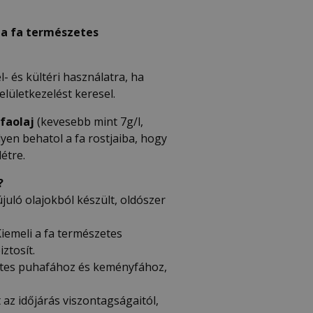
 a fa természetes
l- és kültéri használatra, ha
lületkezelést keresel.
faolaj
(kevesebb mint 7g/l,
en behatol a fa rostjaiba, hogy
étre.
?
juló olajokból készült, oldószer
Kiemeli a fa természetes
ztosít.
etes puhafához és keményfához,
t az időjárás viszontagságaitól,