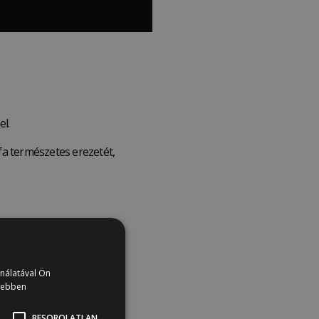
el.
fa természetes erezetét,
ználatával Ön
vebben
BESOROLATLAN