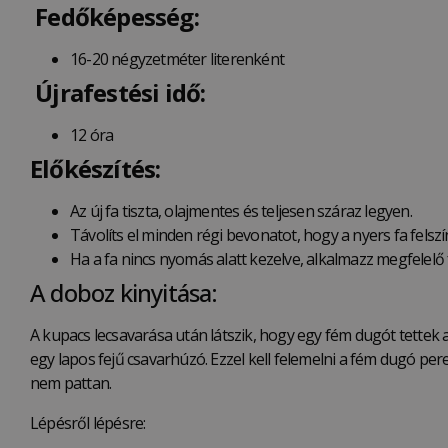
Fedőképesség:
16-20 négyzetméter literenként
Újrafestési idő:
12 óra
Előkészítés:
Az új fa tiszta, olajmentes és teljesen száraz legyen.
Távolíts el minden régi bevonatot, hogy a nyers fa felszí
Ha a fa nincs nyomás alatt kezelve, alkalmazz megfelelő
A doboz kinyitása:
A kupacs lecsavarása után látszik, hogy egy fém dugót tettek a 
egy lapos fejű csavarhúzó. Ezzel kell felemelni a fém dugó pe
nem pattan.
Lépésről lépésre: