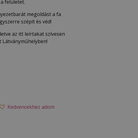
 felületet.
nyezetbarát megoldást a fa
gyszerre szépít és véd!
illetve az itt leírtakat szívesen
t Látványműhelyben!
Kedvencekhez adom