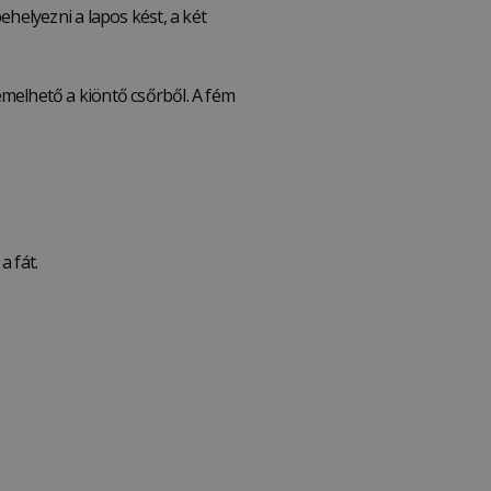
helyezni a lapos kést, a két
melhető a kiöntő csőrből. A fém
a fát.