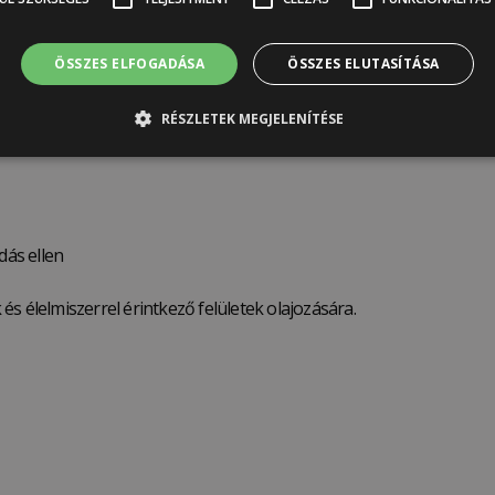
tok.
és nyári lakok.
ÖSSZES ELFOGADÁSA
ÖSSZES ELUTASÍTÁSA
RÉSZLETEK MEGJELENÍTÉSE
dás ellen
s élelmiszerrel érintkező felületek olajozására.