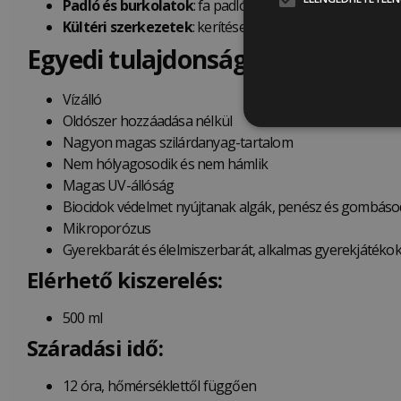
Padló és burkolatok
: fa padlóburkolatok és falburkola
Kültéri szerkezetek
: kerítések, pergolák, kerti tárolók 
Egyedi tulajdonságok:
Vízálló
Oldószer hozzáadása nélkül
Nagyon magas szilárdanyag-tartalom
Nem hólyagosodik és nem hámlik
Magas UV-állóság
Biocidok védelmet nyújtanak algák, penész és gombáso
Mikroporózus
Gyerekbarát és élelmiszerbarát, alkalmas gyerekjátékok é
Elérhető kiszerelés:
500 ml
Száradási idő:
12 óra, hőmérséklettől függően