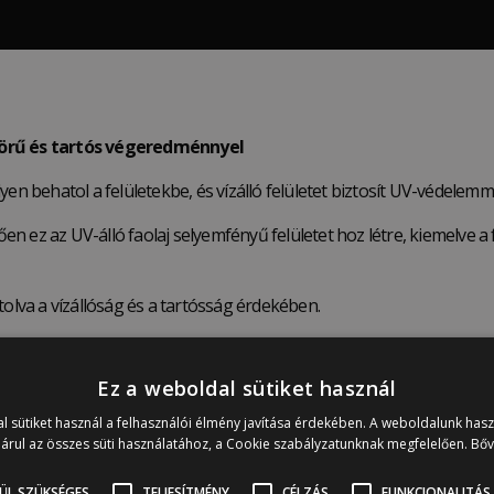
nyörű és tartós végeredménnyel
en behatol a felületekbe, és vízálló felületet biztosít UV-védelemm
 ez az UV-álló faolaj selyemfényű felületet hoz létre, kiemelve a 
va a vízállóság és a tartósság érdekében.
 által elfogadott ipari szabvány szerinti 400 g/l-rel.
Ez a weboldal sütiket használ
nálásra:
l sütiket használ a felhasználói élmény javítása érdekében. A weboldalunk has
árul az összes süti használatához, a Cookie szabályzatunknak megfelelően.
Bő
kező- és dohányzóasztalok.
lépcsőfelületek.
ÜL SZÜKSÉGES
TELJESÍTMÉNY
CÉLZÁS
FUNKCIONALITÁS