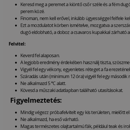
Keresd meg a peremet a kiöntő csőr széle és a fém dugó 
perem közé.
Finoman, nem kell erővel, inkább ügyességgel felfele ke
Ezt a mozdulatot körben ismételve, mozgatva a szerszám
dugó eldobható, a doboz a csavaros kupakkal zárható a
Felvitel:
Keverd fel alaposan.
A legjobb eredmény érdekében használj tiszta, szöszme
Vigyél fel egy vékony, egyenletes réteget a fa erezetének
Száradás után (minimum 12 óra) vigyél fel egy második r
Ne alkalmazd 5 °C alatt.
Kövesd a műszaki adatlapban található utasításokat.
Figyelmeztetés:
Mindig végezz próbafelvitelt egy kis területen, mielőtt 
Ne alkalmazd, ha eső várható.
Magas természetes olajtartalmú fák, például teak és iroko