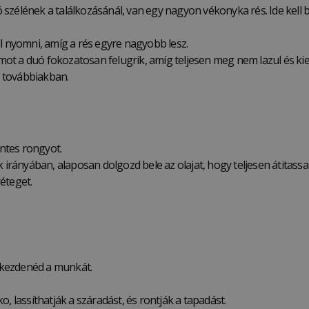
szélének a találkozásánál, van egy nagyon vékonyka rés. Ide kell be
ll nyomni, amíg a rés egyre nagyobb lesz.
ot a duó fokozatosan felugrik, amíg teljesen meg nem lazul és kie
 továbbiakban.
ntes rongyot.
 irányában, alaposan dolgozd bele az olajat, hogy teljesen átitassa 
éteget.
elkezdenéd a munkát.
, lassíthatják a száradást, és rontják a tapadást.