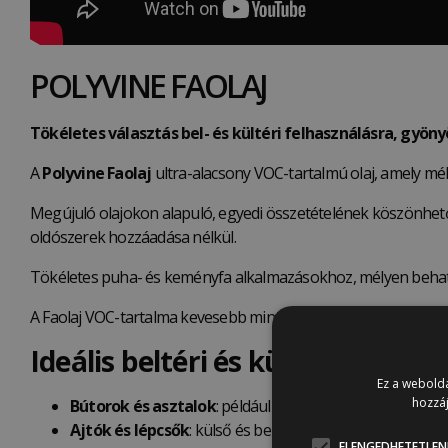
POLYVINE FAOLAJ
Tökéletes választás bel- és kültéri felhasználásra, gyö
A
Polyvine Faolaj
ultra-alacsony VOC-tartalmú olaj, amely mély
Megújuló olajokon alapuló, egyedi összetételének köszönhetően
oldószerek hozzáadása nélkül.
Tökéletes puha- és keményfa alkalmazásokhoz, mélyen behatol
A Faolaj VOC-tartalma kevesebb mint 7 g/l, összehasonlítva az EU
Ideális beltéri és kültéri felhasz
Ez a webolda
hozzáj
Bútorok és asztalok
: például székek, munkapultok, ét
Ajtók és lépcsők
: külső és belső ajtók, valamint beltéri 
ELENGEDHETETLEN