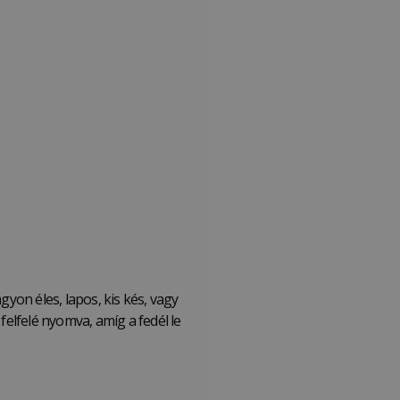
gyon éles, lapos, kis kés, vagy
elfelé nyomva, amíg a fedél le