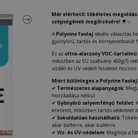
Már elérhető: tökéletes megoldás
szépségének megőrzésére!
🌳✨
A
Polyvine Faolaj
ideális választás be
gyönyörű, tartós és környezetbarát fe
Ez az
ultra-alacsony VOC-tartalmú 
miközben az EU szabvány 400g/l) mély
vízálló és UV-védett felületet hozzon l
Miért különleges a Polyvine Faolaj
✔
Természetes alapanyagok
: Megú
hozzáadása nélkül.
✔
Gyönyörű selyemfényű felület
: 
erezetét, miközben tartós védelmet bi
✔
Sokoldalúan használható
: Tökél
akár beltérre, akár kültérre.
✔
Víz- és UV-védelem
: Megóvja a fá