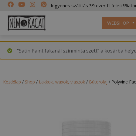
Ingyenes szállítás 39 ezer ft felett!
Biato
WEBSHOP
“Satin Paint fakanál színminta szett” a kosárba hely
Kezdőlap
/
Shop
/
Lakkok, waxok, viaszok
/
Bútorolaj
/
Polyvine Fao