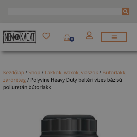
0
Kezdőlap
/
Shop
/
Lakkok, waxok, viaszok
/
Bútorlakk,
záróréteg
/
Polyvine Heavy Duty beltéri vizes bázisú
poliuretán bútorlakk