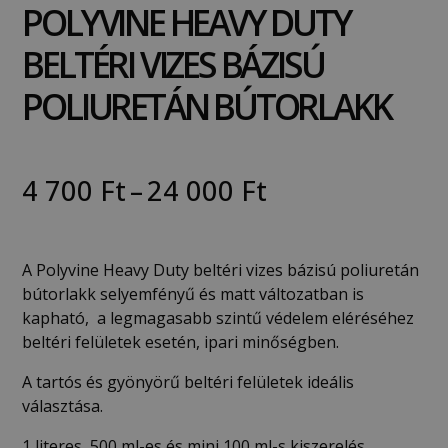
POLYVINE HEAVY DUTY
BELTÉRI VIZES BÁZISÚ
POLIURETÁN BÚTORLAKK
4 700
Ft
–
24 000
Ft
A Polyvine Heavy Duty beltéri vizes bázisú poliuretán
bútorlakk selyemfényű és matt változatban is
kapható, a legmagasabb szintű védelem eléréséhez
beltéri felületek esetén, ipari minőségben.
A tartós és gyönyörű beltéri felületek ideális
választása.
1 literes, 500 ml-es és mini 100 ml-s kiszerelés,