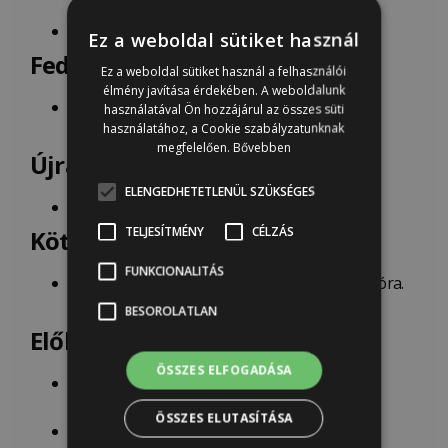
Érintésszáraz
: kb. 45 perc
Ez a weboldal sütiket használ
Fedőképesség:
Ez a weboldal sütiket használ a felhasználói
élmény javítása érdekében. A weboldalunk
15-20 négyzetméter literenként (felület
használatával Ön hozzájárul az összes süti
használatához, a Cookie szabályzatunknak
porozitásától függően)
megfelelően.
Bővebben
Újrafestési idő:
ELENGEDHETETLENÜL SZÜKSÉGES
kb 2 óra
TELJESÍTMÉNY
CÉLZÁS
Kötési idő:
FUNKCIONALITÁS
Ideális körülmények között (20 celsius fok) 16 óra.
Nehéz igénybevétel előtt várjon 48 órát.
BESOROLATLAN
Előkészítés:
ÖSSZES ELFOGADÁSA
Minden esetben próbalakkozás szükséges a
felületen!
ÖSSZES ELUTASÍTÁSA
Minden felület legyen tiszta, por-, olaj- és