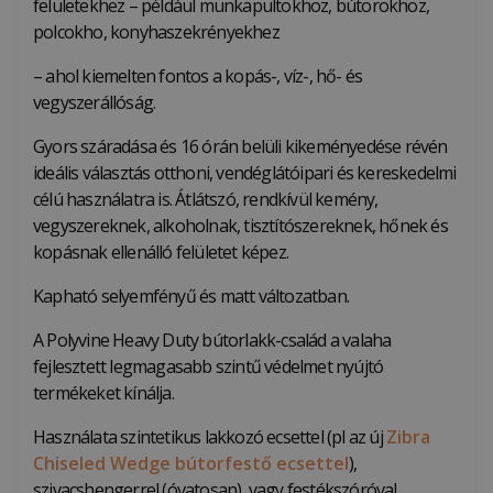
felületekhez – például munkapultokhoz, bútorokhoz,
polcokho, konyhaszekrényekhez
– ahol kiemelten fontos a kopás-, víz-, hő- és
vegyszerállóság.
Gyors száradása és 16 órán belüli kikeményedése révén
ideális választás otthoni, vendéglátóipari és kereskedelmi
célú használatra is. Átlátszó, rendkívül kemény,
vegyszereknek, alkoholnak, tisztítószereknek, hőnek és
kopásnak ellenálló felületet képez.
Kapható selyemfényű és matt változatban.
A Polyvine Heavy Duty bútorlakk-család a valaha
fejlesztett legmagasabb szintű védelmet nyújtó
termékeket kínálja.
Használata szintetikus lakkozó ecsettel (pl az új
Zibra
Chiseled Wedge bútorfestő ecsettel
),
szivacshengerrel (óvatosan), vagy festékszóróval.