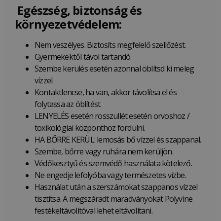
Egészség, biztonság és
környezetvédelem:
Nem veszélyes. Biztosíts megfelelő szellőzést.
Gyermekektől távol tartandó.
Szembe kerülés esetén azonnal öblítsd ki meleg
vízzel.
Kontaktlencse, ha van, akkor távolítsa el és
folytassa az öblítést.
LENYELÉS esetén rosszullét esetén orvoshoz /
toxikológiai központhoz fordulni.
HA BŐRRE KERÜL: lemosás bő vízzel és szappanal.
Szembe, bőrre vagy ruhára nem kerüljön.
Védőkesztyű és szemvédő használata kötelező.
Ne engedje lefolyóba vagy természetes vízbe.
Használat után a szerszámokat szappanos vízzel
tisztítsa. A megszáradt maradványokat Polyvine
festékeltávolítóval lehet eltávolítani.