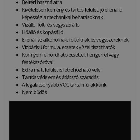
Beltéri használatra
Kivételesen kemény és tartós felület, jó ellenálló
képesség a mechanikai behatásoknak
Vízálló, folt- és vegyszerálló
Hőálló és kopásálló
Ellenáll az alkoholnak, foltoknak és vegyszereknek
Vízbázisú formula, ecsetek vízzel tisztíthatók
Könnyen felhordható ecsettel, hengerrel vagy
festékszóróval
Extra matt felület is létrehozható vele
Tartós védelem és átlátszó száradás
A legalacsonyabb VOC tartalmú lakkunk
Nem büdös