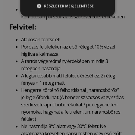
gyantamentes.
RÉSZLETEK MEGJELENÍTÉSE
Ne rázza fel a terméket! Fordítsa fejjel lefelé
komótosan párszor az összekeveredés érdekében.
Felvitel:
Alaposan terítse el!
Porózus felületeken az első réteget 10% vízzel
hígítva alkalmazza.
A tartós végeredmény érdekében mindig 3
rétegben használja!
A legtartósabb matt felület eléréséhez: 2 réteg
fényes + 1 réteg matt
Hengerrel történő felhordásnál „narancsbőrős”
jelleg előfordulhat. (A henger szivacsos vagy szálas
szerkezete apró buborékokat / pici, egyenetlen
nyomokat hagyhat a felületen, un. narancsbőrös
felület.)
Ne használja 8°C alatt vagy 30°C felett. Ne
alkalmazza közvetlen napsütésben vagy eső előtt.