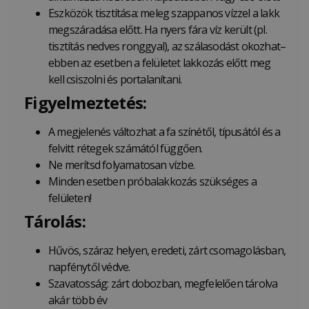
Eszközök tisztítása: meleg szappanos vízzel a lakk
megszáradása előtt. Ha nyers fára víz került (pl.
tisztítás nedves ronggyal), az szálasodást okozhat–
ebben az esetben a felületet lakkozás előtt meg
kell csiszolni és portalanítani.
Figyelmeztetés:
A megjelenés változhat a fa színétől, típusától és a
felvitt rétegek számától függően.
Ne merítsd folyamatosan vízbe.
Minden esetben próbalakkozás szükséges a
felületen!
Tárolás:
Hűvös, száraz helyen, eredeti, zárt csomagolásban,
napfénytől védve.
Szavatosság: zárt dobozban, megfelelően tárolva
akár több év