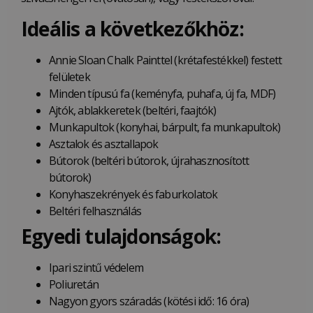
Ideális a következőkhöz:
Annie Sloan Chalk Painttel (krétafestékkel) festett
felületek
Minden típusú fa (keményfa, puhafa, új fa, MDF)
Ajtók, ablakkeretek (beltéri, faajtók)
Munkapultok (konyhai, bárpult, fa munkapultok)
Asztalok és asztallapok
Bútorok (beltéri bútorok, újrahasznosított
bútorok)
Konyhaszekrények és faburkolatok
Beltéri felhasználás
Egyedi tulajdonságok:
Ipari szintű védelem
Poliuretán
Nagyon gyors száradás (kötési idő: 16 óra)