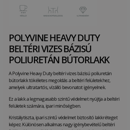
POLYVINE HEAVY DUTY
BELTÉRI VIZES BÁZISÚ
POLIURETÁN BÚTORLAKK
A Polyvine Heavy Duty beltéri vizes bázisú poliuretán
bútorlakk tökéletes megoldás a beltéri felületekhez,
amelyek ultratartós, vízálló bevonatot igényelnek.
Ez a lakk a legmagasabb szintű védelmet nyújtja a beltéri
felületek számára, ipari minőségben.
Kristálytiszta, ipari szintű védelmet biztosító lakkréteget
képez. Különösen alkalmas nagy igénybevételű beltéri