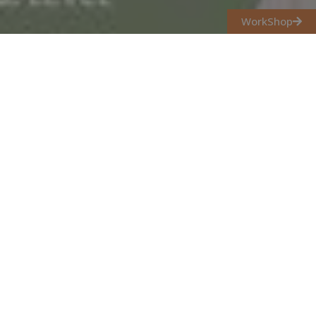
WorkShop