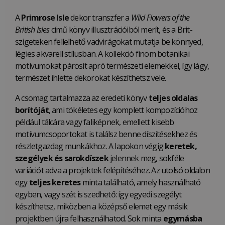
A
Primrose Isle
dekor transzfer a
Wild Flowers of the
British Isles
című könyv illusztrációiból merít, és a Brit-
szigeteken fellelhető vadvirágokat mutatja be könnyed,
légies akvarell stílusban. A kollekció finom botanikai
motívumokat párosít apró természeti elemekkel, így lágy,
természet ihlette dekorokat készíthetsz vele.
A csomag tartalmazza az eredeti könyv
teljes oldalas
borítóját
, ami tökéletes egy komplett kompozícióhoz
például tálcára vagy faliképnek, emellett kisebb
motívumcsoportokat is találsz benne díszítésekhez és
részletgazdag munkákhoz. A lapokon végig
keretek,
szegélyek és sarokdíszek
jelennek meg, sokféle
variációt adva a projektek felépítéséhez. Az utolsó oldalon
egy
teljes keretes
minta található, amely használható
egyben, vagy szét is szedhető: így egyedi szegélyt
készíthetsz, miközben a középső elemet egy másik
projektben újra felhasználhatod. Sok minta
egymásba