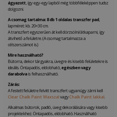
ágyazott
, így egy-egy lapból még többféleképpen tudsz
dolgozni.
A csomag tartalma:
8 db 1 oldalas transzfer pad
,
lapméret: kb. 20×30 cm.
A transzfert egyszerűen át kell dörzsölni/átkaparni, így
átvihető a felületre. (A csomag tartalmazza a
célszerszámot is.)
Mire használható?
Bútorra, dekor tárgyakra, üvegre és kisebb felületekre is
ideális. Öntapadós, eldobható,
egészben vagy
darabolva
is felhasználható.
Zárás:
A festett felületre felvitt transzfert ugyanúgy zárni kell
Clear Chalk Paint Waxszal
vagy
Chalk Paint lakkal
.
Alkalmas bútorok, padló, üveg dekorálására vagy kisebb
projektekhez. Öntapadós, eldobható. Használható