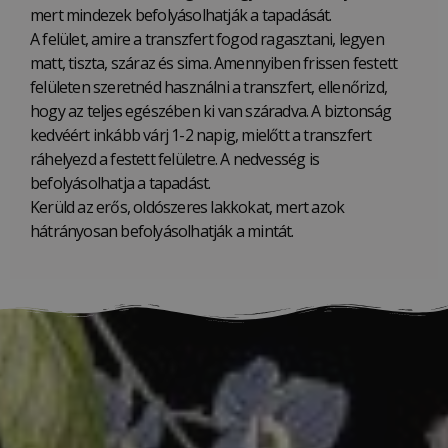
mert mindezek befolyásolhatják a tapadását.
A felület, amire a transzfert fogod ragasztani, legyen
matt, tiszta, száraz és sima. Amennyiben frissen festett
felületen szeretnéd használni a transzfert, ellenőrizd,
hogy az teljes egészében ki van száradva. A biztonság
kedvéért inkább várj 1-2 napig, mielőtt a transzfert
ráhelyezd a festett felületre. A nedvesség is
befolyásolhatja a tapadást.
Kerüld az erős, oldószeres lakkokat, mert azok
hátrányosan befolyásolhatják a mintát.