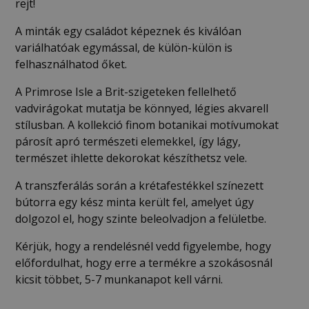
rejt!
A minták egy családot képeznek és kiválóan
variálhatóak egymással, de külön-külön is
felhasználhatod őket.
A Primrose Isle a Brit-szigeteken fellelhető
vadvirágokat mutatja be könnyed, légies akvarell
stílusban. A kollekció finom botanikai motívumokat
párosít apró természeti elemekkel, így lágy,
természet ihlette dekorokat készíthetsz vele.
A transzferálás során a krétafestékkel színezett
bútorra egy kész minta került fel, amelyet úgy
dolgozol el, hogy szinte beleolvadjon a felületbe.
Kérjük, hogy a rendelésnél vedd figyelembe, hogy
előfordulhat, hogy erre a termékre a szokásosnál
kicsit többet, 5-7 munkanapot kell várni.