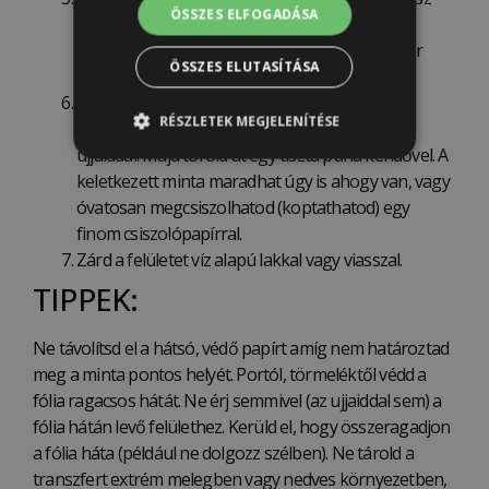
ÖSSZES ELFOGADÁSA
transzferen. Amennyiben eltávolítás után
maradnak még apró részecskék a fólián, akkor
ÖSSZES ELUTASÍTÁSA
helyezd azt vissza a felületre és még dörzsöld.
Távolítsd el a műanyag fóliát és ellenőrizd a
RÉSZLETEK MEGJELENÍTÉSE
felületen a minta tapadását száraz és tiszta
ujjaiddal. Majd töröld át egy tiszta puha kendővel. A
keletkezett minta maradhat úgy is ahogy van, vagy
óvatosan megcsiszolhatod (koptathatod) egy
finom csiszolópapírral.
Zárd a felületet víz alapú lakkal vagy viasszal.
TIPPEK:
Ne távolítsd el a hátsó, védő papírt amíg nem határoztad
meg a minta pontos helyét. Portól, törmeléktől védd a
fólia ragacsos hátát. Ne érj semmivel (az ujjaiddal sem) a
fólia hátán levő felülethez. Kerüld el, hogy összeragadjon
a fólia háta (például ne dolgozz szélben). Ne tárold a
transzfert extrém melegben vagy nedves környezetben,