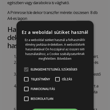
egészben vagy darabokra is vágható.
A Primrose Isle dekor transzfer mérete: összesen 8 db
A4-es lapon
Használati utasítás IOD
Ez a weboldal sütiket használ
dekorációs transzfer
Ez a weboldal sütiket használ a felhasználói
használatához:
élmény javítása érdekében. A weboldalunk
használatával Ön hozzájárul az összes süti
használatához, a Cookie szabályzatunknak
Vedd le óvatosan a fólia mögött levő, védő papírt.
megfelelően.
Bővebben
Vidd a transzfert tartalmazó fóliát a felület fölé és
állítsd be a kívánt helyzetbe
ELENGEDHETETLENÜL SZÜKSÉGES
Helyezd rá a felületre a transzfert és rögzítsd festő
TELJESÍTMÉNY
CÉLZÁS
szalaggal
Kezd el egyenletes erővel dörzsölni a transzfert a
FUNKCIONALITÁS
dobozban található műanyag eszközzel, a minta
egyik sarkától kiindulva, amíg az eltávolodik a
BESOROLATLAN
fóliától és odaragad a felülethez.
Folytasd a dörzsölést keresztirányba is, az egész