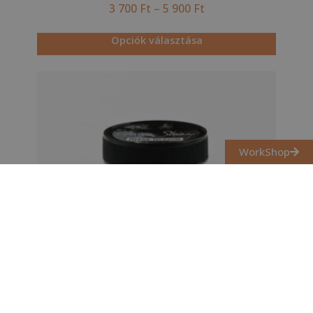
3 700
Ft
–
5 900
Ft
Opciók választása
WorkShop