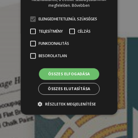
megfelelően.
Bővebben
ELENGEDHETETLENÜL SZÜKSÉGES
TELJESÍTMÉNY
CÉLZÁS
FUNKCIONALITÁS
BESOROLATLAN
ÖSSZES ELFOGADÁSA
ÖSSZES ELUTASÍTÁSA
RÉSZLETEK MEGJELENÍTÉSE