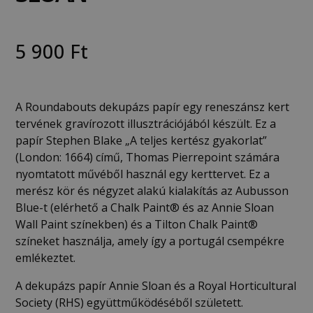
5 900
Ft
A Roundabouts dekupázs papír egy reneszánsz kert
tervének gravírozott illusztrációjából készült. Ez a
papír Stephen Blake „A teljes kertész gyakorlat”
(London: 1664) című, Thomas Pierrepoint számára
nyomtatott művéből használ egy kerttervet. Ez a
merész kör és négyzet alakú kialakítás az Aubusson
Blue-t (elérhető a Chalk Paint® és az Annie Sloan
Wall Paint színekben) és a Tilton Chalk Paint®
színeket használja, amely így a portugál csempékre
emlékeztet.
A dekupázs papír Annie Sloan és a Royal Horticultural
Society (RHS) együttműködéséből született.