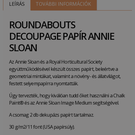
LEÍRÁS
TOVÁBBI INFORMÁCIÓK
ROUNDABOUTS
DECOUPAGE PAPÍR ANNIE
SLOAN
Az Annie Sloan és a Royal Horticultural Society
együttműködésével készült összes papírt, beleértve a
geometriai mintákat, valamint a növény- és állatvilágot,
festett selyempapírra nyomtatták.
Úgy tervezték, hogy kiválóan tudd őket használni a Chalk
Paint® és az Annie Sloan Image Medium segítségével.
A csomag 2 db dekupázs papírt tartalmaz.
30 g/m2/11 font (USA papírsúly).