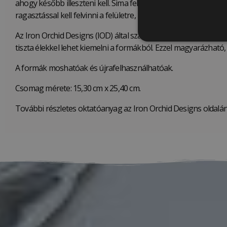
ahogy később illeszteni kell. Sima felületű bútorlapra tervezv
ragasztással kell felvinni a felületre, bútornál faragasztóval. 
Az Iron Orchid Designs (IOD) által szabadalmaztatott „Micro-
tiszta élekkel lehet kiemelni a formákból. Ezzel magyarázható
A formák moshatóak és újrafelhasználhatóak.
Csomag mérete: 15,30 cm x 25,40 cm.
További részletes oktatóanyag az Iron Orchid Designs oldalán