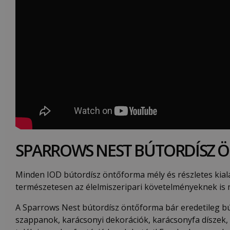
SPARROWS NEST BÚTORDÍSZ
Minden IOD bútordísz öntőforma mély és részletes kiala
természetesen az élelmiszeripari követelményeknek is me
A Sparrows Nest bútordísz öntőforma bár eredetileg bú
szappanok, karácsonyi dekorációk, karácsonyfa díszek, 