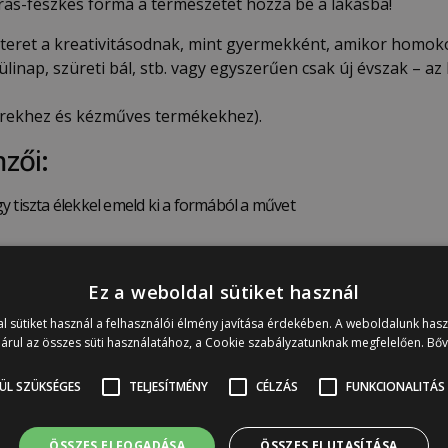
daras-fészkes forma a természetet hozza be a lakásba!
j teret a kreativitásodnak, mint gyermekként, amikor homok
inap, szüreti bál, stb. vagy egyszerűen csak új évszak – a
zerekhez és kézműves termékekhez).
zői:
y tiszta élekkel emeld ki a formából a művet
Ez a weboldal sütiket használ
l sütiket használ a felhasználói élmény javítása érdekében. A weboldalunk has
 bútordísz öntőformát:
árul az összes süti használatához, a Cookie szabályzatunknak megfelelően.
Bő
emes esetleg kicsit hintőporral, élelmiszeripari felhasználásnál lisz
ÜL SZÜKSÉGES
TELJESÍTMÉNY
CÉLZÁS
FUNKCIONALITÁS
dekoráció). Ha belenyomkodtuk, akkor a tetejét – amely az appliká
ható! Például ebben az előformázott állapotában egy íves részletre
ÖSSZES ELFOGADÁSA
ÖSSZES ELUTASÍTÁSA