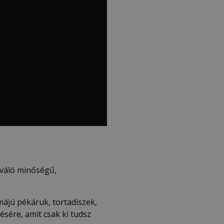
iváló minőségű,
ájú pékáruk, tortadíszek,
sére, amit csak ki tudsz