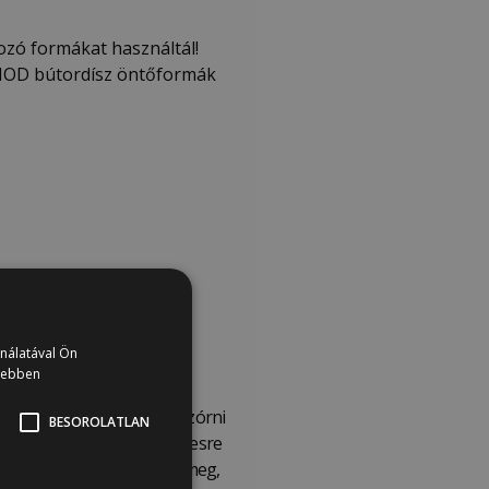
ozó formákat használtál!
z IOD bútordísz öntőformák
ználatával Ön
vebben
ttel, porcukorral picit beszórni
BESOROLATLAN
ció hátoldala lesz – egyenesre
 simítva pontosan úgy köt meg,