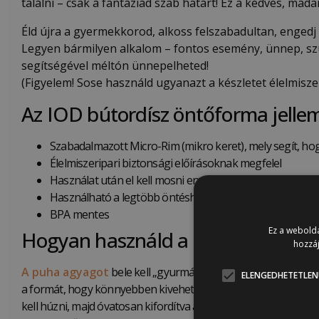
találni – csak a fantáziád szab határt! Ez a kedves, ma
Éld újra a gyermekkorod, alkoss felszabadultan, enged
Legyen bármilyen alkalom – fontos esemény, ünnep, szül
segítségével méltón ünnepelheted!
(Figyelem! Sose használd ugyanazt a készletet élelmis
Az IOD bútordísz öntőforma jellem
Szabadalmazott Micro-Rim (mikro keret), mely segít, hog
Élelmiszeripari biztonsági előírásoknak megfelel
Használat után el kell mosni enyhén szappanos vízzel
Használható a legtöbb öntéshez használt anyaggal
BPA mentes
Ez a webolda
Hogyan használd a Sparrows Nest
hozzáj
A puha agyagot
bele kell „gyurmázni” a formákba, (előtte érd
ELENGEDHETETLEN
a formát, hogy könnyebben kivehető legyen majd az elkészült 
kell húzni, majd óvatosan kifordítva a formából tovább alakít