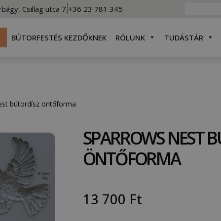
rbágy, Csillag utca 7.
+36 23 781 345
BÚTORFESTÉS KEZDŐKNEK
RÓLUNK
TUDÁSTÁR
st bútordísz öntőforma
SPARROWS NEST B
ÖNTŐFORMA
13 700
Ft