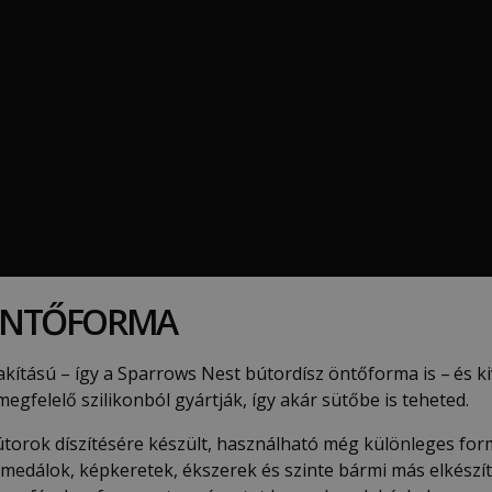
 ÖNTŐFORMA
kítású – így a Sparrows Nest bútordísz öntőforma is –
és k
gfelelő szilikonból gyártják, így akár sütőbe is teheted.
torok díszítésére készült, használható még különleges form
medálok, képkeretek, ékszerek és szinte bármi más elkészíté