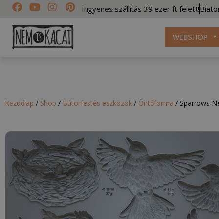
Ingyenes szállítás 39 ezer ft felett!
Biato
WEBSHOP
Kezdőlap
/
Shop
/
Bútorfestés eszközök
/
Öntőforma
/
Sparrows Ne