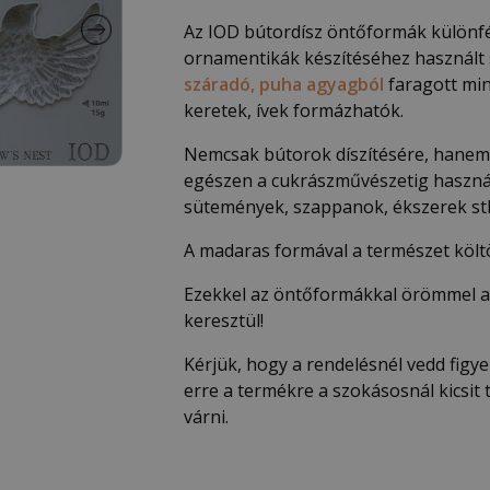
Az IOD bútordísz öntőformák különfél
ornamentikák készítéséhez használt 
száradó, puha agyagból
faragott mint
keretek, ívek formázhatók.
Nemcsak bútorok díszítésére, hanem
egészen a cukrászművészetig haszná
sütemények, szappanok, ékszerek stb
A madaras formával a természet köl
Ezekkel az öntőformákkal örömmel a
keresztül!
Kérjük, hogy a rendelésnél vedd figy
erre a termékre a szokásosnál kicsit
várni.