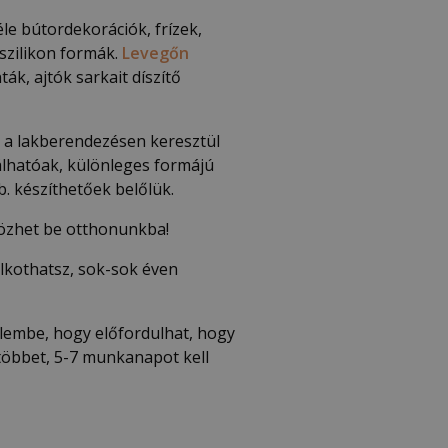
e bútordekorációk, frízek,
szilikon formák.
Levegőn
ák, ajtók sarkait díszítő
 a lakberendezésen keresztül
lhatóak, különleges formájú
. készíthetőek belőlük.
tözhet be otthonunkba!
lkothatsz, sok-sok éven
elembe, hogy előfordulhat, hogy
 többet, 5-7 munkanapot kell