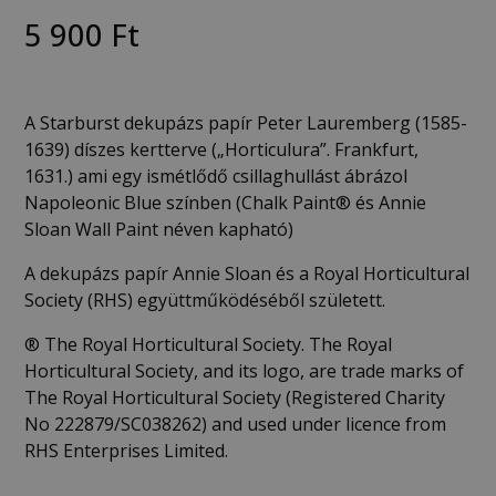
5 900
Ft
A Starburst dekupázs papír Peter Lauremberg (1585-
1639) díszes kertterve („Horticulura”. Frankfurt,
1631.) ami egy ismétlődő csillaghullást ábrázol
Napoleonic Blue színben (Chalk Paint® és Annie
Sloan Wall Paint néven kapható)
A dekupázs papír Annie Sloan és a Royal Horticultural
Society (RHS) együttműködéséből született.
®️ The Royal Horticultural Society. The Royal
Horticultural Society, and its logo, are trade marks of
The Royal Horticultural Society (Registered Charity
No 222879/SC038262) and used under licence from
RHS Enterprises Limited.