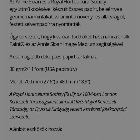
Az Annie Sloan és a Royal Horticultural Society
együttműködésével készült összes papírt, beleértve a
geometriai mintákat, valamint a növény- és állatvilágot,
festett selyempapírra nyomtatták.
Úgy tervezték, hogy kiválóan tudd őket használni a Chalk
Paint® és az Annie Sloan Image Medium segítségével.
A csomag 2 db dekupázs papírt tartalmaz.
30 g/m2/11 font (USA papírsúly).
Méret: 700 mm (27,6″) x 480 mm (18,9″)
A Royal Horticultural Society (RHS): az 1804-ben London
Kertészeti Társaságaként alapított RHS (Royal Kertészeti
Társaság) az Egyesült Királyság vezető kertészeti jótékonysági
szervezete.
Ajánlott eszközök hozzá: