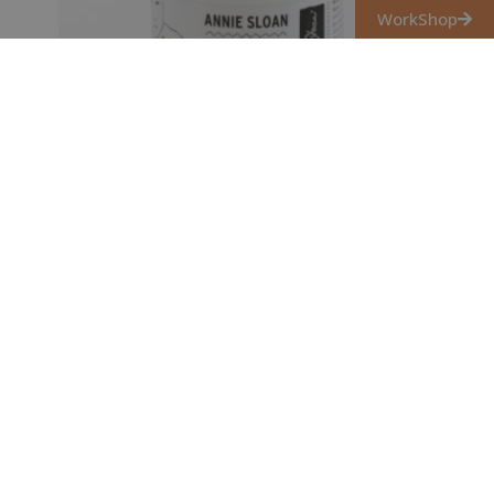
WorkShop
IMAGE MEDIUM, DECOUPAGE
RAGASZTÓ
6 200
Ft
Tovább olvasom