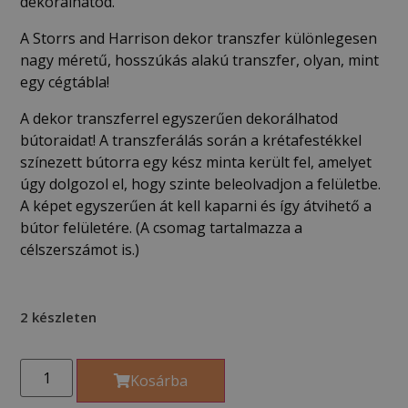
dekorálhatod.
A Storrs and Harrison dekor transzfer különlegesen
nagy méretű, hosszúkás alakú transzfer, olyan, mint
egy cégtábla!
A dekor transzferrel egyszerűen dekorálhatod
bútoraidat! A transzferálás során a krétafestékkel
színezett bútorra egy kész minta került fel, amelyet
úgy dolgozol el, hogy szinte beleolvadjon a felületbe.
A képet egyszerűen át kell kaparni és így átvihető a
bútor felületére. (A csomag tartalmazza a
célszerszámot is.)
2 készleten
Kosárba