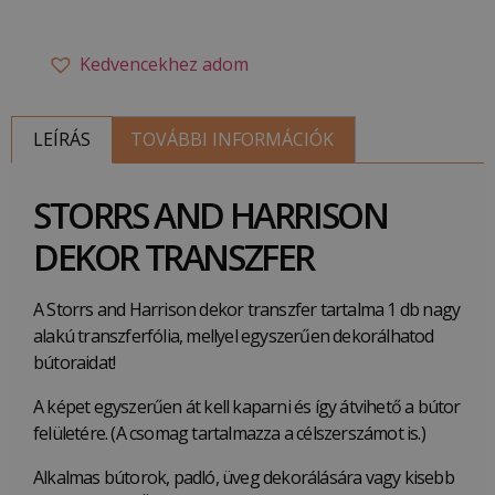
Kedvencekhez adom
LEÍRÁS
TOVÁBBI INFORMÁCIÓK
STORRS AND HARRISON
DEKOR TRANSZFER
A Storrs and Harrison dekor transzfer tartalma 1 db nagy
alakú transzferfólia, mellyel egyszerűen dekorálhatod
bútoraidat!
A képet egyszerűen át kell kaparni és így átvihető a bútor
felületére. (A csomag tartalmazza a célszerszámot is.)
Alkalmas bútorok, padló, üveg dekorálására vagy kisebb