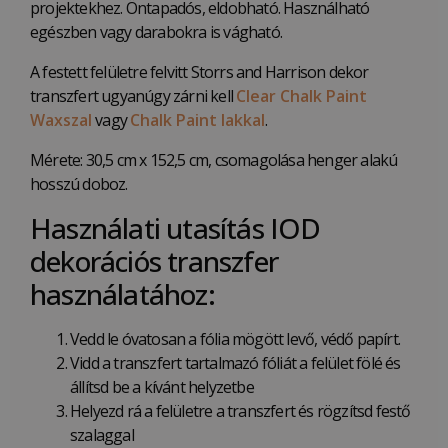
projektekhez. Öntapadós, eldobható. Használható
egészben vagy darabokra is vágható.
A festett felületre felvitt Storrs and Harrison dekor
transzfert ugyanúgy zárni kell
Clear Chalk Paint
Waxszal
vagy
Chalk Paint lakkal
.
Mérete: 30,5 cm x 152,5 cm, csomagolása henger alakú
hosszú doboz.
Használati utasítás IOD
dekorációs transzfer
használatához:
Vedd le óvatosan a fólia mögött levő, védő papírt.
Vidd a transzfert tartalmazó fóliát a felület fölé és
állítsd be a kívánt helyzetbe
Helyezd rá a felületre a transzfert és rögzítsd festő
szalaggal