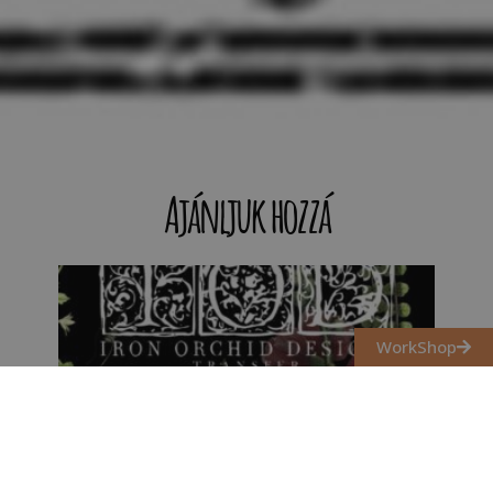
Ajánljuk hozzá
WorkShop