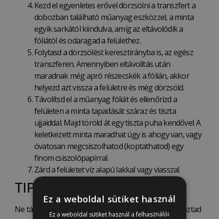
Kezd el egyenletes erővel dörzsölni a transzfert a
dobozban található műanyag eszközzel, a minta
egyik sarkától kiindulva, amíg az eltávolódik a
fóliától és odaragad a felülethez.
Folytasd a dörzsölést keresztirányba is, az egész
transzferen. Amennyiben eltávolítás után
maradnak még apró részecskék a fólián, akkor
helyezd azt vissza a felületre és még dörzsöld.
Távolítsd el a műanyag fóliát és ellenőrizd a
felületen a minta tapadását száraz és tiszta
ujjaiddal. Majd töröld át egy tiszta puha kendővel. A
keletkezett minta maradhat úgy is ahogy van, vagy
óvatosan megcsiszolhatod (koptathatod) egy
finom csiszolópapírral.
Zárd a felületet víz alapú lakkal vagy viasszal.
TIPPEK:
Ez a weboldal sütiket használ
Ne távolítsd el a hátsó, védő papírt amíg nem határoztad
Ez a weboldal sütiket használ a felhasználói