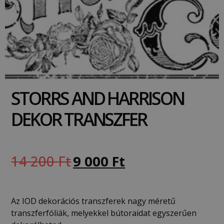
STORRS AND HARRISON
DEKOR TRANSZFER
14 200
Ft
9 000
Ft
Az IOD dekorációs transzferek nagy méretű
transzferfóliák, melyekkel bútoraidat egyszerűen