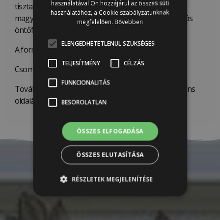
használatával Ön hozzájárul az összes süti
tiszta élekkel lehet kiemelni a formákból. Ezzel
használatához, a Cookie szabályzatunknak
magyarázható, hogy miért szeretik az IOD dekorációs
megfelelően.
Bővebben
öntőformákat több iparágban is.
ELENGEDHETETLENÜL SZÜKSÉGES
A formák moshatóak és újrafelhasználhatóak.
TELJESÍTMÉNY
CÉLZÁS
Csomag mérete: 15,30 cm x 25,40 cm.
FUNKCIONALITÁS
További részletes oktatóanyag az Iron Orchid Designs
oldalán!
BESOROLATLAN
ÖSSZES ELFOGADÁSA
ÖSSZES ELUTASÍTÁSA
RÉSZLETEK MEGJELENÍTÉSE