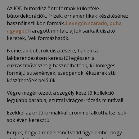
Az IOD bútordísz öntőformák különféle
bútordekorációk, frízek, ornamentikák készítéséhez
használt szilikon formák.
Levegőn száradó, puha
agyagból
faragott minták, ajtók sarkait díszítő
keretek, ívek formázhatók.
Nemcsak bútorok díszítésére, hanem a
lakberendezésen keresztül egészen a
cukrászművészetig használhatóak, különleges
formájú sütemények, szappanok, ékszerek stb.
készíthetőek belőlük.
Végre megérkezett a szegély készítő kollekció
legújabb darabja, ezúttal virágos-rózsás mintával!
Ezekkel az öntőformákkal örömmel alkothatsz, sok-
sok éven keresztül!
Kérjük, hogy a rendelésnél vedd figyelembe, hogy