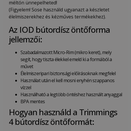
méltón ünnepelheted!
(Figyelem! Sose használd ugyanazt a készletet
élelmiszerekhez és kézműves termékekhez).
Az IOD bútordísz öntőforma
jellemzői:
Szabadalmazott Micro-Rim (mikro keret), mely
segít, hogy tiszta élekkel emeld ki a formából a
művet
Élelmiszeripari biztonsági előírásoknak megfelel
Használat után el kell mosni enyhén szappanos
vízzel
Használható a legtöbb öntéshez használt anyaggal
BPA mentes
Hogyan használd a Trimmings
4 bútordísz öntőformát: