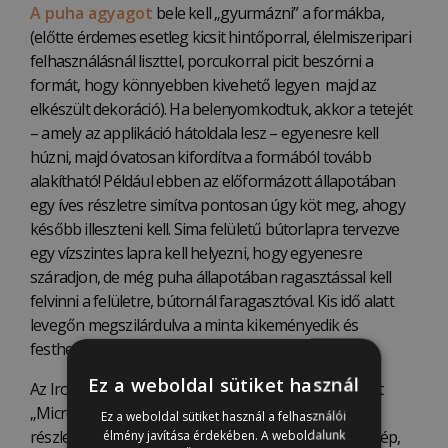
A puha agyagot
bele kell „gyurmázni” a formákba,
(előtte érdemes esetleg kicsit hintőporral, élelmiszeripari
felhasználásnál liszttel, porcukorral picit beszórni a
formát, hogy könnyebben kivehető legyen majd az
elkészült dekoráció). Ha belenyomkodtuk, akkor a tetejét
– amely az applikáció hátoldala lesz – egyenesre kell
húzni, majd óvatosan kifordítva a formából tovább
alakítható! Például ebben az előformázott állapotában
egy íves részletre simítva pontosan úgy köt meg, ahogy
később illeszteni kell. Sima felületű bútorlapra tervezve
egy vízszintes lapra kell helyezni, hogy egyenesre
száradjon, de még puha állapotában ragasztással kell
felvinni a felületre, bútornál faragasztóval. Kis idő alatt
levegőn megszilárdulva a minta kikeményedik és
festhetővé válik.
Ez a weboldal sütiket használ
Az Iron Orchid Designs (IOD) által szabadalmaztatott
„Micro-Rim” (mikro keret) segítségével gyönyörű és
Ez a weboldal sütiket használ a felhasználói
részletgazdag öntvények alkothatóak, amelyeket szép,
élmény javítása érdekében. A weboldalunk