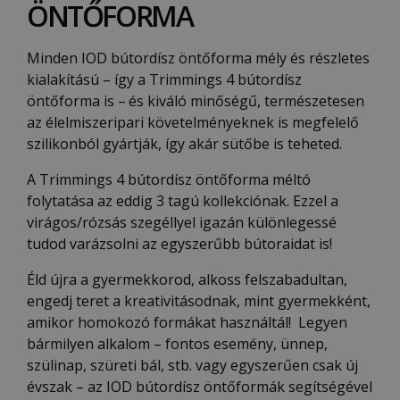
ÖNTŐFORMA
Minden IOD bútordísz öntőforma mély és részletes
kialakítású – így a Trimmings 4 bútordísz
öntőforma is –
és kiváló minőségű, természetesen
az élelmiszeripari követelményeknek is megfelelő
szilikonból gyártják, így akár sütőbe is teheted.
A Trimmings 4 bútordísz öntőforma méltó
folytatása az eddig 3 tagú kollekciónak. Ezzel a
virágos/rózsás szegéllyel igazán különlegessé
tudod varázsolni az egyszerűbb bútoraidat is!
Éld újra a gyermekkorod, alkoss felszabadultan,
engedj teret a kreativitásodnak, mint gyermekként,
amikor homokozó formákat használtál! Legyen
bármilyen alkalom – fontos esemény, ünnep,
szülinap, szüreti bál, stb. vagy egyszerűen csak új
évszak – az IOD bútordísz öntőformák segítségével