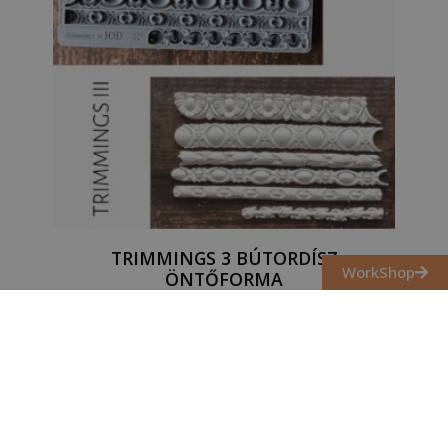
TRIMMINGS 3 BÚTORDÍSZ
WorkShop
ÖNTŐFORMA
13 700
Ft
Kosárba teszem