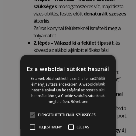
szükséges
: mosogatószeres víz, majd tiszta
vizes öblítés; festés előtt
denaturált szeszes
áttörlés.
Zsíros konyhai felületeknél ismételd meg a
folyamatot.
2. lépés –
Válaszd ki a felület típusát
, és
kövesd az alábbi ajánlott előkészítési
tippeket:
Magas fényű felületek
(festett,
Ez a weboldal sütiket használ
lakkozott vagy lakkal kezelt) esetén:
Ez a weboldal sütiket használ a felhasználói
Finoman
csiszold át „
scuff sanding
”
élmény javítása érdekében. A weboldalunk
(érdesítés,
„
bolyhosítás”)
220-as
használatával Ön hozzájárul az összes süti
szemcseméretű csiszolóvászonnal
használatához, a Cookie szabályzatunknak
vagy csiszolószivaccsal
, a fa
megfelelően.
Bővebben
erezetének irányában, hogy tompítsd a
ELENGEDHETETLENÜL SZÜKSÉGES
fényt. A csiszolás után távolítsd el a port.
Puha wax-szal, szilikonos
TELJESÍTMÉNY
CÉLZÁS
bútorápolóval kezelt felület vagy új