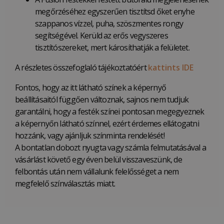
megőrzéséhez egyszerűen tisztítsd őket enyhe
szappanos vízzel, puha, szöszmentes rongy
segítségével. Kerüld az erős vegyszeres
tisztítószereket, mert károsíthatják a felületet.
A részletes összefoglaló tájékoztatóért
kattints IDE
Fontos, hogy az itt látható színek a képernyő
beállításaitól függően változnak, sajnos nem tudjuk
garantálni, hogy a festék színei pontosan megegyeznek
a képernyőn látható színnel, ezért érdemes ellátogatni
hozzánk, vagy ajánljuk színminta rendelését!
A bontatlan dobozt nyugta vagy számla felmutatásával a
vásárlást követő egy éven belül visszaveszünk, de
felbontás után nem vállalunk felelősséget a nem
megfelelő színválasztás miatt.