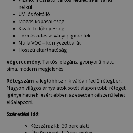
nélkül
UV- és foltálló
Magas kopásállóság
Kiváló fedőképesség
Természetes ásványi pigmentek
Nulla VOC – környezetbarát
Hosszú eltarthatóság
Végeredmény
: Tartós, elegáns, gyönyörű matt,
sima, modern megjelenés.
Rétegszám
: a legtöbb szín kiválóan fed 2 rétegben.
Nagyon világos árnyalatok sötét alapon több réteget
igényelhetnek, ezért ebben az esetben célszerű lehet
előalapozni.
Száradási idő
:
Kézszáraz kb. 30 perc alatt
Újrafesthető: 1–2 óra múlva