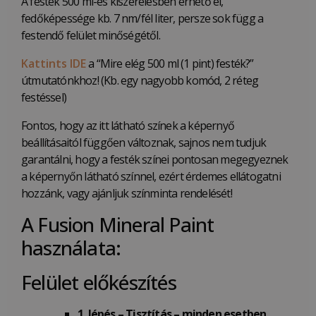
A festék 500 ml-es kiszerelésben érhető el,
fedőképessége kb. 7 nm/fél liter, persze sok függ a
festendő felület minőségétől.
Kattints IDE
a “Mire elég 500 ml (1 pint) festék?”
útmutatónkhoz! (Kb. egy nagyobb komód, 2 réteg
festéssel)
Fontos, hogy az itt látható színek a képernyő
beállításaitól függően változnak, sajnos nem tudjuk
garantálni, hogy a festék színei pontosan megegyeznek
a képernyőn látható színnel, ezért érdemes ellátogatni
hozzánk, vagy ajánljuk színminta rendelését!
A Fusion Mineral Paint
használata:
Felület előkészítés
1. lépés – Tisztítás – minden esetben