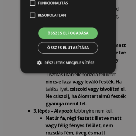
fém esetén:
FUNKCIONALITÁS
Ha tisztítás után még mindig marad
BESOROLATLAN
wax, polírozószer vagy olajos réteg
,
szagtalan lakkbenzin higító
segítségével
távolítsd el a
ÖSSZES ELFOGADÁSA
maradványokat.
Régi,
már málló
, pergő festés,
matt
ÖSSZES ELUTASÍTÁSA
vagy selyemfényű felülettel, illetve
nem rozsdásodó fém, üveg vagy
RÉSZLETEK MEGJELENÍTÉSE
tompa műanyag esetén:
Tisztítás után ellenőrizd a felületet:
nincs-e laza vagy leváló festék.
Ha
találsz ilyet,
csiszold vagy távolítsd el.
Ne csiszolj, ha ólomtartalmú festék
gyanúja merül fel.
3. lépés – Alapozó
: többnyire nem kell.
Natúr fa, régi festett illetve matt
vagy félig fényes felület, nem
rozsdás fém, üveg és matt