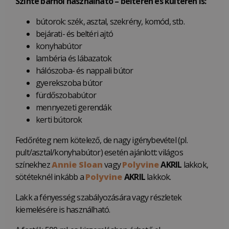
Szinte bárhol használható – beltéren és kültéren is:
bútorok: szék, asztal, szekrény, komód, stb.
bejárati- és beltéri ajtó
konyhabútor
lambéria és lábazatok
hálószoba- és nappali bútor
gyerekszoba bútor
fürdőszobabútor
mennyezeti gerendák
kerti bútorok
Fedőréteg nem kötelező, de nagy igénybevétel (pl.
pult/asztal/konyhabútor) esetén ajánlott: világos
színekhez
Annie Sloan
vagy
Polyvine
AKRIL
lakkok,
sötéteknél inkább a
Polyvine
AKRIL
lakkok.
Lakk a fényesség szabályozására vagy részletek
kiemelésére is használható.