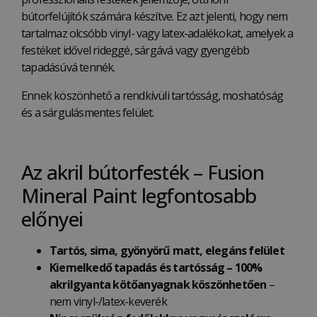
bútorfelújítók számára készítve. Ez azt jelenti, hogy nem
tartalmaz olcsóbb vinyl- vagy latex-adalékokat, amelyek a
festéket idővel rideggé, sárgává vagy gyengébb
tapadásúvá tennék.
Ennek köszönhető a rendkívüli tartósság, moshatóság
és a sárgulásmentes felület.
Az akril bútorfesték – Fusion
Mineral Paint legfontosabb
előnyei
Tartós, sima, gyönyörű matt, elegáns
felület
Kiemelkedő tapadás és tartósság – 100%
akrilgyanta kötőanyagnak köszönhetően
–
nem vinyl-/latex-keverék