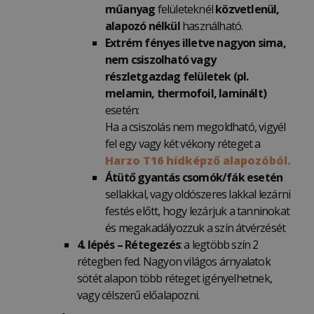
műanyag
felületeknél
közvetlenül,
alapozó nélkül
használható.
Extrém fényes illetve nagyon sima,
nem csiszolható vagy
részletgazdag felületek (pl.
melamin, thermofoil, laminált)
esetén:
Ha a csiszolás nem megoldható, vigyél
fel egy vagy két vékony réteget a
Harzo T16 hídképző alapozóból.
Átütő gyantás csomók/fák esetén
sellakkal, vagy oldószeres lakkal lezárni
festés előtt, hogy lezárjuk a tanninokat
és megakadályozzuk a szín átvérzését
4. lépés – Rétegezés
: a legtöbb szín 2
rétegben fed. Nagyon világos árnyalatok
sötét alapon több réteget igényelhetnek,
vagy célszerű előalapozni.