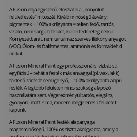
A Fusion célja egyszerű: eloszlatni a „bonyolult
felületfestés” mítoszát. Kiváló minőségű ásványi
pigmentek + 100% akrilgyanta = telten fedő, tartós,
vízálló, nem sárguló felület, külön fedőréteg nélkül.
Környezetbarát, nem tartalmaz szerves illékony anyagot
(VOC). Ólom- és ftalátmentes, ammónia és formaldehid
nélkül.
A Fusion Mineral Paint egy professzionális, vízbázisú,
egyfázisú – tehát a festék más anyaggal (pl. wax, lakk)
történő zárását nem igénylő, – 100% akrilgyanta alapú
festék. A legtöbb felületen nincs szükség alapozó
használatára sem. Végeredményül tartós, elegáns,
gyönyörű matt, sima, modern megjelenésű felületet
kapunk.
A Fusion Mineral Paint festék alapanyaga
magasminőségű, 100%-os tiszta akrilgyanta, amely a
professzionális festékek jellemzője, otthoni