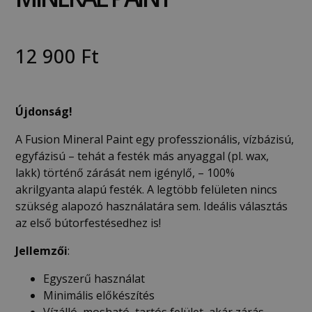
12 900
Ft
Újdonság!
A Fusion Mineral Paint egy professzionális, vízbázisú,
egyfázisú – tehát a festék más anyaggal (pl. wax,
lakk) történő zárását nem igénylő, – 100%
akrilgyanta alapú festék. A legtöbb felületen nincs
szükség alapozó használatára sem. Ideális választás
az első bútorfestésedhez is!
Jellemzői
:
Egyszerű használat
Minimális előkészítés
Vízálló, mosható, tartós felület, akár zárás