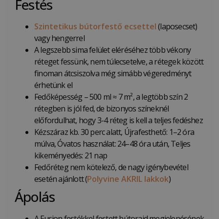
Festés
Szintetikus bútorfestő ecsettel
(laposecset)
vagy hengerrel
A legszebb sima felület eléréséhez több vékony
réteget fessünk, nem túlecsetelve, a rétegek között
finoman átcsiszolva még simább végeredményt
érhetünk el
Fedőképesség – 500 ml ≈ 7 m², a legtöbb szín 2
rétegben is jól fed, de bizonyos színeknél
előfordulhat, hogy 3-4 réteg is kell a teljes fedéshez
Kézszáraz kb. 30 perc alatt, Újrafesthető: 1–2 óra
múlva, Óvatos használat: 24–48 óra után, Teljes
kikeményedés: 21 nap
Fedőréteg nem kötelező, de nagy igénybevétel
esetén ajánlott (
Polyvine AKRIL lakkok
)
Ápolás
A Fusion festékkel festett bútoraid megjelenésének