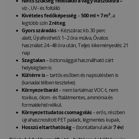
Nincs szükség fedőlakkra vagy viaszolásra –
víz-, UV- és foltálló
Kivételes fedőképesség
–
500 ml ≈ 7 m²
, a
legtöbb szín
2 réteg
.
Gyors száradás
– Kézszáraz kb. 30 perc
alatt, Újrafesthető: 1–2 óra múlva, Óvatos
használat: 24–48 óra után, Teljes kikeményedés: 21
nap
Szagtalan
– biztonsággal használható zárt
helyiségben is
Kültérre is
– tartós esőben és napsütésben is
(kanadai télben tesztelve).
Környezetbarát
– nem tartalmaz VOC-t, nem
toxikus, ólom- és ftalátmentes, ammónia és
formaldehid nélkül.
Környezettudatos csomagolás
– erős, részben
újrahasznosított PET palack, légmentes kupak,
Hosszú eltarthatóság
– (bontatlanul akár
7 év
)