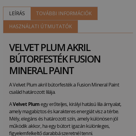
LEÍRÁS
TOVÁBBI INFORMÁCIÓK
HASZNÁLATI ÚTMUTATÓK
VELVET PLUM AKRIL
BÚTORFESTÉK FUSION
MINERAL PAINT
A Velvet Plum akril bútorfesték a Fusion Mineral Paint
család határozott lilája.
A
Velvet Plum
egy erőteljes, királyi hatású lila árnyalat,
amely magabiztos és karakteres energiát visz a térbe.
Mély, elegáns és határozott szín, amely különösen jól
működik akkor, ha egy bútort igazán különleges,
figyelemfelkeltő darabbá szeretnél tenni.