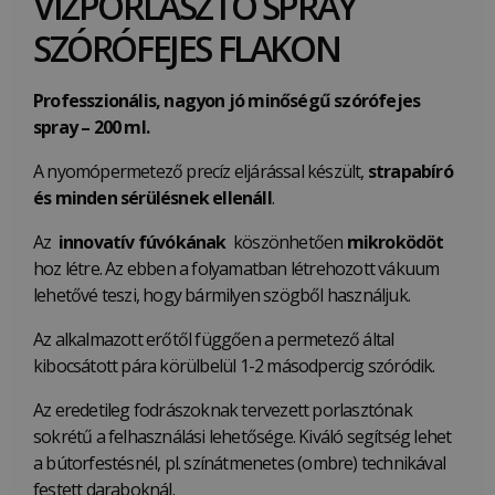
VÍZPORLASZTÓ SPRAY
SZÓRÓFEJES FLAKON
Professzionális, nagyon jó minőségű szórófejes
spray – 200 ml.
A nyomópermetező precíz eljárással készült,
strapabíró
és minden sérülésnek ellenáll
.
Az
innovatív fúvókának
köszönhetően
mikroködöt
hoz létre. Az ebben a folyamatban létrehozott vákuum
lehetővé teszi, hogy bármilyen szögből használjuk.
Az alkalmazott erőtől függően a permetező által
kibocsátott pára körülbelül 1-2 másodpercig szóródik.
Az eredetileg fodrászoknak tervezett porlasztónak
sokrétű a felhasználási lehetősége. Kiváló segítség lehet
a bútorfestésnél, pl. színátmenetes (ombre) technikával
festett daraboknál.