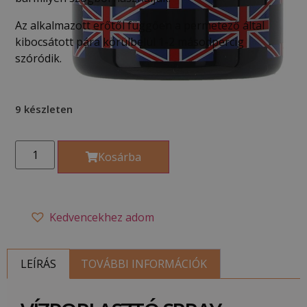
Az alkalmazott erőtől függően a permetező által
kibocsátott pára körülbelül 1-2 másodpercig
szóródik.
9 készleten
Kosárba
Kedvencekhez adom
LEÍRÁS
TOVÁBBI INFORMÁCIÓK