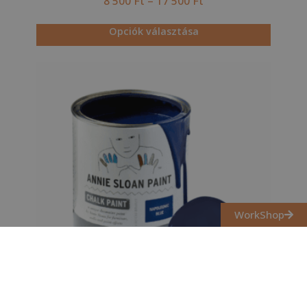
8 500
Ft
–
17 500
Ft
Opciók választása
WorkShop