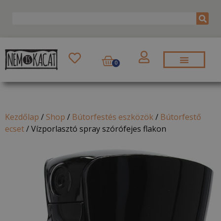
0
Kezdőlap
/
Shop
/
Bútorfestés eszközök
/
Bútorfestő
ecset
/
Vízporlasztó spray szórófejes flakon