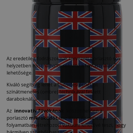
SZÓRÓFEJES FLAKON
3 600
Ft
Az eredetileg fodrászoknak tervezett porlasztó sok
helyzetben használható, sokrétű a felhasználási
lehetősége.
Kiváló segítség lehet a bútorfestésnél, pl.
színátmenetes (ombre) technikával festett
daraboknál.
Az
innovatív fúvókának
köszönhetően a
porlasztó
mikroködöt
hoz létre. Az ebben a
folyamatban létrehozott vákuum lehetővé teszi, hogy
bármilyen szögből használjuk.