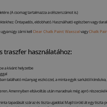
letére. (A csomag tartalmazza a célszerszámot is.)
jektekhez. Öntapadós, eldobható. Használható egészben vagy darab
t ugyanúgy zárni kell
Clear Chalk Paint Waxszal
vagy
Chalk Pain
s traszfer használatához:
d be a kívánt helyzetbe
aggal
ban található műanyag eszközzel, a minta egyik sarkától kiindulva, a
zferen. Amennyiben eltávolítás után maradnak még apró részecskék 
minta tapadását száraz és tiszta ujjaiddal. Majd töröld át egy tiszta