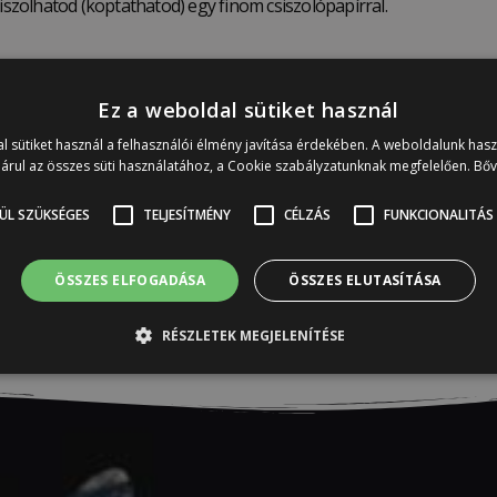
zolhatod (koptathatod) egy finom csiszolópapírral.
Ez a weboldal sütiket használ
 minta pontos helyét. Portól, törmeléktől védd a fólia ragacsos hátá
l sütiket használ a felhasználói élmény javítása érdekében. A weboldalunk has
jon a fólia háta (például ne dolgozz szélben). Ne tárold a transzfe
árul az összes süti használatához, a Cookie szabályzatunknak megfelelően.
Bő
zta, száraz és sima. Amennyiben frissen festett felületen szeretnéd 
ÜL SZÜKSÉGES
TELJESÍTMÉNY
CÉLZÁS
FUNKCIONALITÁS
g kedvéért inkább várj 1-2 napig, mielőtt a transzfert ráhelyezd a f
folyásolhatják a mintát.
ÖSSZES ELFOGADÁSA
ÖSSZES ELUTASÍTÁSA
RÉSZLETEK MEGJELENÍTÉSE