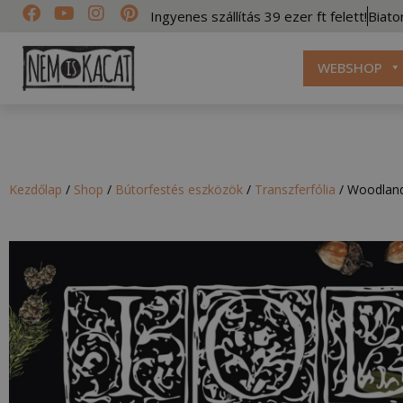
Ingyenes szállítás 39 ezer ft felett!
Biato
WEBSHOP
Kezdőlap
/
Shop
/
Bútorfestés eszközök
/
Transzferfólia
/
Woodland