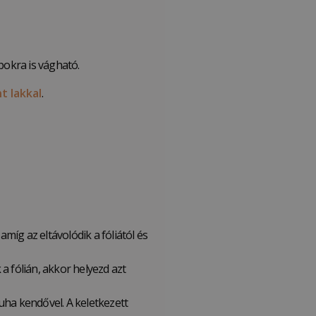
okra is vágható.
t lakkal
.
míg az eltávolódik a fóliától és
a fólián, akkor helyezd azt
 puha kendővel. A keletkezett