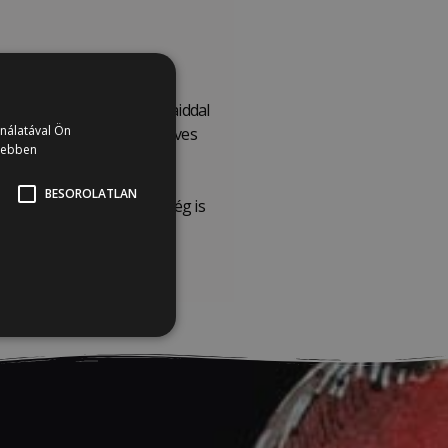
t. Ne érj semmivel (az ujjaiddal
ználatával Ön
rt extrém melegben vagy nedves
vebben
használni a transzfert,
BESOROLATLAN
estett felületre. A nedvesség is