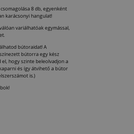
 csomagolása 8 db, egyenként
lan karácsonyi hangulat!
válóan variálhatóak egymással,
et.
álhatod bútoraidat! A
 színezett bútorra egy kész
 el, hogy szinte beleolvadjon a
kaparni és így átvihető a bútor
lszerszámot is.)
abok!