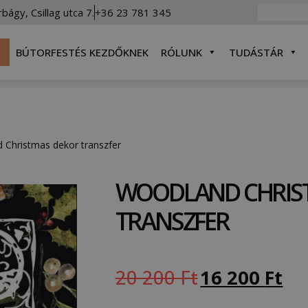
rbágy, Csillag utca 7.
+36 23 781 345
BÚTORFESTÉS KEZDŐKNEK
RÓLUNK
TUDÁSTÁR
 Christmas dekor transzfer
WOODLAND CHRIS
TRANSZFER
20 200
Ft
16 200
Ft