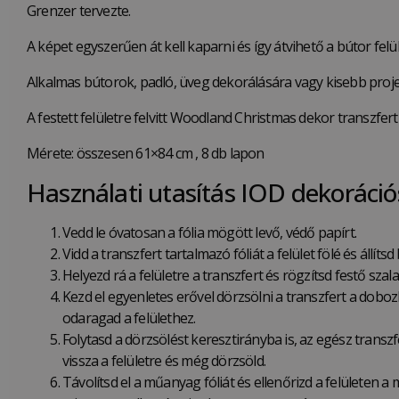
Grenzer tervezte.
A képet egyszerűen át kell kaparni és így átvihető a bútor felü
Alkalmas bútorok, padló, üveg dekorálására vagy kisebb pro
A festett felületre felvitt Woodland Christmas dekor transzfer
Mérete: összesen 61×84 cm , 8 db lapon
Használati utasítás IOD dekoráció
Vedd le óvatosan a fólia mögött levő, védő papírt.
Vidd a transzfert tartalmazó fóliát a felület fölé és állíts
Helyezd rá a felületre a transzfert és rögzítsd festő szal
Kezd el egyenletes erővel dörzsölni a transzfert a doboz
odaragad a felülethez.
Folytasd a dörzsölést keresztirányba is, az egész trans
vissza a felületre és még dörzsöld.
Távolítsd el a műanyag fóliát és ellenőrizd a felületen a 