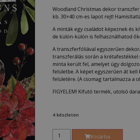
Woodland Christmas dekor transzfer
kb. 30×40 cm-es lapot rejt! Hamisítat
A minták egy családot képeznek és ki
de külön-külön is felhasználhatod ők
A transzferfóliával egyszerűen dekor
transzferálás során a krétafestékkel
minta került fel, amelyet úgy dolgozol
felületbe. A képet egyszerűen át kell 
felületére. (A csomag tartalmazza a cé
FIGYELEM! Kifutó termék, utolsó dar
4 készleten
Kosárba