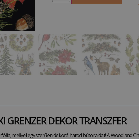
I GRENZER DEKOR TRANSZFER
fólia, mellyel egyszerűen dekorálhatod bútoraidat! A Woodland Ch