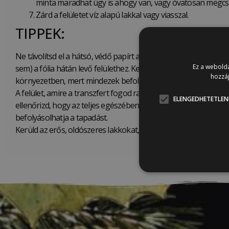
minta maradhat úgy is ahogy van, vagy óvatosan megcsis
Zárd a felületet víz alapú lakkal vagy viasszal.
TIPPEK:
Ne távolítsd el a hátsó, védő papírt amíg nem határoztad meg a
Ez a webolda
sem) a fólia hátán levő felülethez. Kerüld el, hogy összeragad
hozzáj
környezetben, mert mindezek befolyásolhatják a tapadását.
A felület, amire a transzfert fogod ragasztani, legyen matt, tis
ELENGEDHETETLEN
ellenőrizd, hogy az teljes egészében ki van száradva. A biztonsá
befolyásolhatja a tapadást.
Kerüld az erős, oldószeres lakkokat, mert azok hátrányosan be