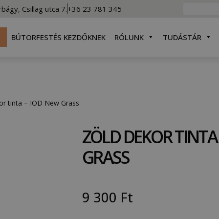
rbágy, Csillag utca 7.
+36 23 781 345
BÚTORFESTÉS KEZDŐKNEK
RÓLUNK
TUDÁSTÁR
or tinta – IOD New Grass
ZÖLD DEKOR TINTA 
GRASS
9 300
Ft