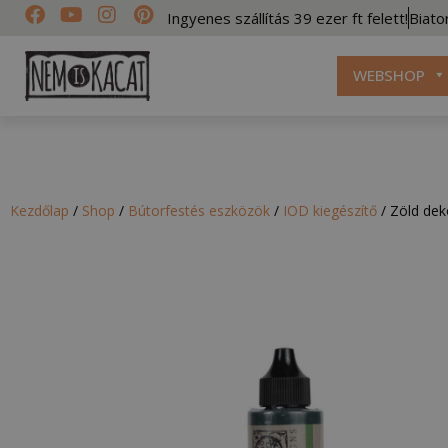
Ingyenes szállítás 39 ezer ft felett!
Biato
WEBSHOP
Kezdőlap
/
Shop
/
Bútorfestés eszközök
/
IOD kiegészítő
/
Zöld dek