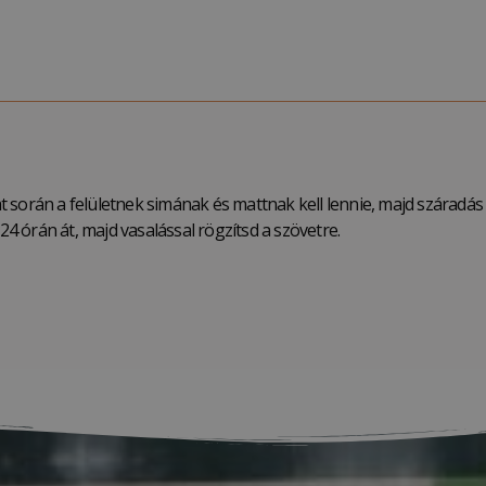
at során a felületnek simának és mattnak kell lennie, majd száradás 
24 órán át, majd vasalással rögzítsd a szövetre.