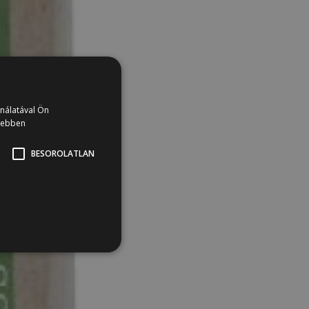
ználatával Ön
vebben
BESOROLATLAN