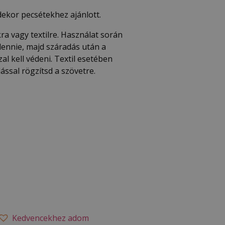
dekor pecsétekhez ajánlott.
kra vagy textilre. Használat során
lennie, majd száradás után a
al kell védeni. Textil esetében
ással rögzítsd a szövetre.
Kedvencekhez adom