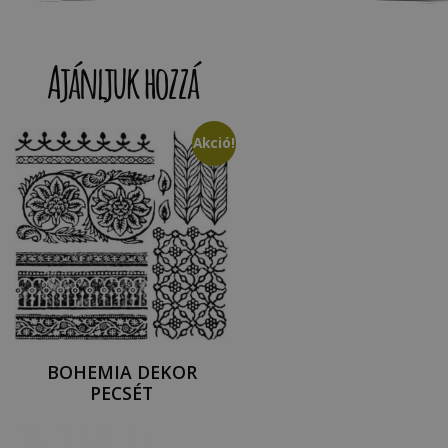
Ajánljuk hozzá
Akció!
BOHEMIA DEKOR
PECSÉT
16 350
Ft