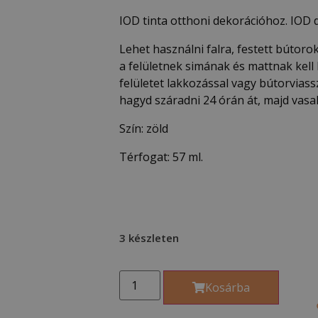
IOD tinta otthoni dekorációhoz. IOD 
Lehet használni falra, festett bútoro
a felületnek simának és mattnak kell 
felületet lakkozással vagy bútorviassz
hagyd száradni 24 órán át, majd vasal
Szín: zöld
Térfogat: 57 ml.
3 készleten
Kosárba