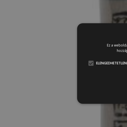
Ez a webolda
hozzáj
ELENGEDHETETLEN